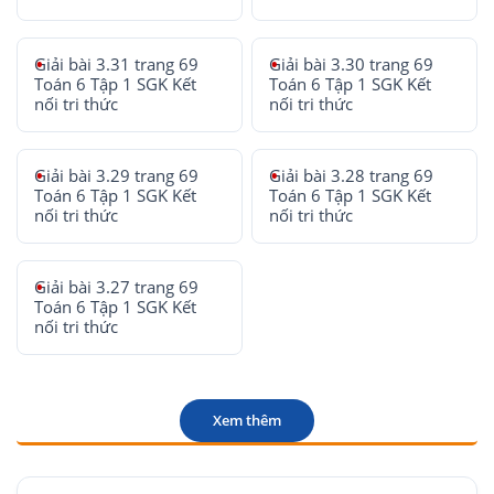
Giải bài 3.31 trang 69
Giải bài 3.30 trang 69
Toán 6 Tập 1 SGK Kết
Toán 6 Tập 1 SGK Kết
nối tri thức
nối tri thức
Giải bài 3.29 trang 69
Giải bài 3.28 trang 69
Toán 6 Tập 1 SGK Kết
Toán 6 Tập 1 SGK Kết
nối tri thức
nối tri thức
Giải bài 3.27 trang 69
Toán 6 Tập 1 SGK Kết
nối tri thức
Xem thêm