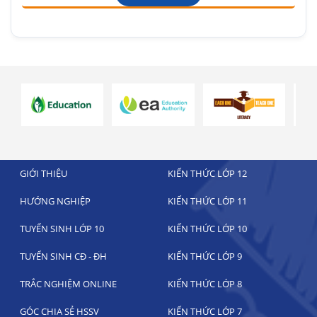
GIỚI THIỆU
KIẾN THỨC LỚP 12
HƯỚNG NGHIỆP
KIẾN THỨC LỚP 11
TUYỂN SINH LỚP 10
KIẾN THỨC LỚP 10
TUYỂN SINH CĐ - ĐH
KIẾN THỨC LỚP 9
TRẮC NGHIỆM ONLINE
KIẾN THỨC LỚP 8
GÓC CHIA SẺ HSSV
KIẾN THỨC LỚP 7