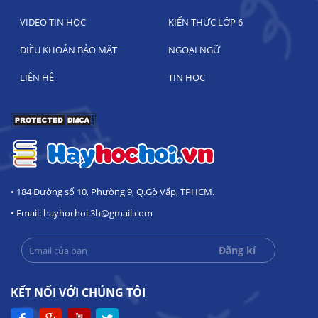
VIDEO TIN HỌC
KIẾN THỨC LỚP 6
ĐIỀU KHOẢN BẢO MẬT
NGOẠI NGỮ
LIÊN HỆ
TIN HỌC
• 184 Đường số 10, Phường 9, Q.Gò Vấp, TPHCM.
• Email: hayhochoi.3h@gmail.com
KẾT NỐI VỚI CHÚNG TÔI