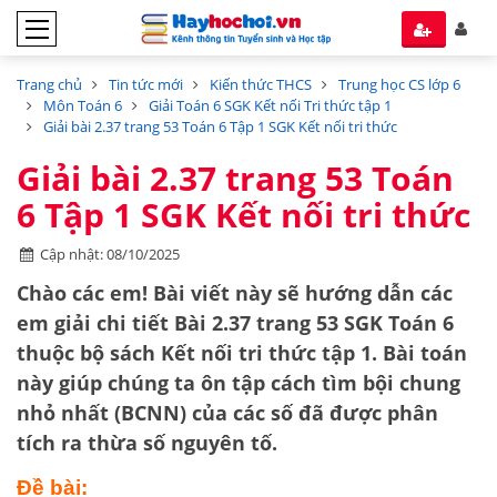
Trang chủ
Tin tức mới
Kiến thức THCS
Trung học CS lớp 6
Môn Toán 6
Giải Toán 6 SGK Kết nối Tri thức tập 1
Giải bài 2.37 trang 53 Toán 6 Tập 1 SGK Kết nối tri thức
Giải bài 2.37 trang 53 Toán
6 Tập 1 SGK Kết nối tri thức
Cập nhật: 08/10/2025
Chào các em! Bài viết này sẽ hướng dẫn các
em giải chi tiết
Bài 2.37 trang 53 SGK Toán 6
thuộc bộ sách
Kết nối tri thức tập 1
. Bài toán
này giúp chúng ta ôn tập cách
tìm bội chung
nhỏ nhất (BCNN)
của các số đã được phân
tích ra thừa số nguyên tố.
Đề bài: