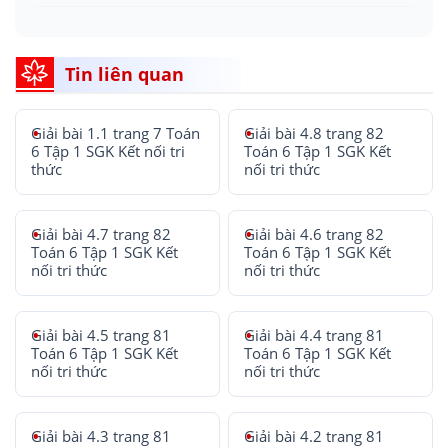
Tin liên quan
Giải bài 1.1 trang 7 Toán
Giải bài 4.8 trang 82
6 Tập 1 SGK Kết nối tri
Toán 6 Tập 1 SGK Kết
thức
nối tri thức
Giải bài 4.7 trang 82
Giải bài 4.6 trang 82
Toán 6 Tập 1 SGK Kết
Toán 6 Tập 1 SGK Kết
nối tri thức
nối tri thức
Giải bài 4.5 trang 81
Giải bài 4.4 trang 81
Toán 6 Tập 1 SGK Kết
Toán 6 Tập 1 SGK Kết
nối tri thức
nối tri thức
Giải bài 4.3 trang 81
Giải bài 4.2 trang 81