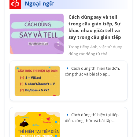
Ngoại ngữ
Cách dùng say và tell
trong câu gián tiếp, Sự
khác nhau giữa tell và
say trong câu gián tiếp
Trong tiếng Anh, việc sử dụng
đúng các động từ thể...
Cách dùng thì hiện tại đơn,
công thức và bài tập áp...
Cách dùng thì hiện tại tiếp
diễn, công thức và bài tập...