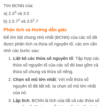
Tìm BCNN của:
3
a) 2.3
và 3.5
2
2
b) 2.5.7
và 3.5
.7
Phân tích và Hướng dẫn giải:
Để tìm bội chung nhỏ nhất (BCNN) của các số đã
được phân tích ra thừa số nguyên tố, các em cần
nhớ các bước sau:
Liệt kê các thừa số nguyên tố
: Tập hợp các
thừa số nguyên tố của các số đó bao gồm cả
thừa số chung và thừa số riêng.
Chọn số mũ lớn nhất
: Với mỗi thừa số
nguyên tố đã liệt kê, ta chọn số mũ lớn nhất
của nó.
Lập tích
: BCNN là tích của tất cả các thừa số