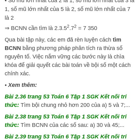
• Số mũ lớn nhất của 2 là 1, số mũ lớn nhất của 3 là
1, số mũ lớn nhất của 5 là 2, số mũ lớn nhất của 7
là 2
2
2
⇒ BCNN cần tìm là 2.3.5
.7
= 7 350
Qua bài tập này, các em đã rèn luyện cách
tìm
BCNN
bằng phương pháp phân tích ra thừa số
nguyên tố. Việc nắm vững các bước này là chìa
khóa để giải quyết các bài toán về bội số một cách
chính xác.
•
Xem thêm:
Bài 2.36 trang 53 Toán 6 Tập 1 SGK Kết nối tri
thức:
Tìm bội chung nhỏ hơn 200 của a) 5 và 7;...
Bài 2.38 trang 53 Toán 6 Tập 1 SGK Kết nối tri
thức:
Tìm BCNN của các số sau: a) 30 và 45;...
Bài 2.39 trang 53 Toán 6 Tập 1 SGK Kết nối tri