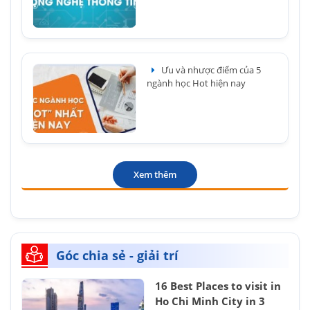
Ưu và nhược điểm của 5
ngành học Hot hiện nay
Xem thêm
Góc chia sẻ - giải trí
16 Best Places to visit in
Ho Chi Minh City in 3