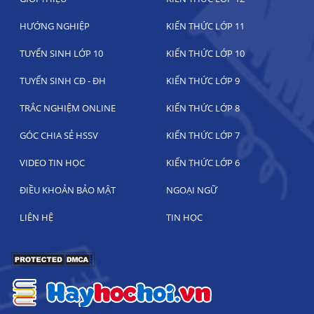
HƯỚNG NGHIỆP
KIẾN THỨC LỚP 11
TUYỂN SINH LỚP 10
KIẾN THỨC LỚP 10
TUYỂN SINH CĐ - ĐH
KIẾN THỨC LỚP 9
TRẮC NGHIỆM ONLINE
KIẾN THỨC LỚP 8
GÓC CHIA SẺ HSSV
KIẾN THỨC LỚP 7
VIDEO TIN HỌC
KIẾN THỨC LỚP 6
ĐIỀU KHOẢN BẢO MẬT
NGOẠI NGỮ
LIÊN HỆ
TIN HỌC