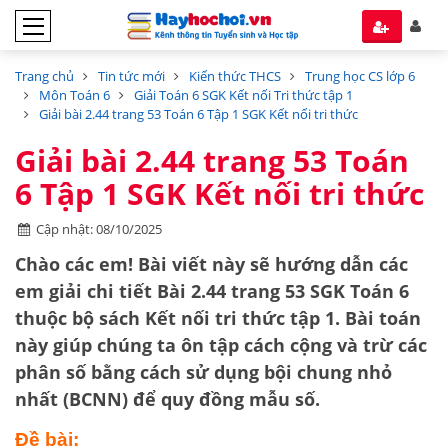
Trang chủ
Tin tức mới
Kiến thức THCS
Trung học CS lớp 6
Môn Toán 6
Giải Toán 6 SGK Kết nối Tri thức tập 1
Giải bài 2.44 trang 53 Toán 6 Tập 1 SGK Kết nối tri thức
Giải bài 2.44 trang 53 Toán
6 Tập 1 SGK Kết nối tri thức
Cập nhật: 08/10/2025
Chào các em! Bài viết này sẽ hướng dẫn các
em giải chi tiết
Bài 2.44 trang 53 SGK Toán 6
thuộc bộ sách
Kết nối tri thức tập 1
. Bài toán
này giúp chúng ta ôn tập cách
cộng và trừ các
phân số
bằng cách sử dụng
bội chung nhỏ
nhất (BCNN)
để quy đồng mẫu số.
Đề bài: