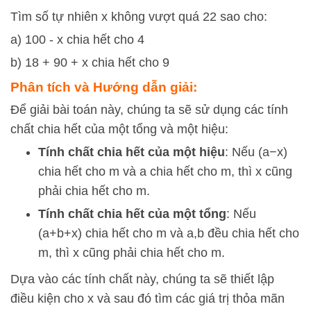
Tìm số tự nhiên x không vượt quá 22 sao cho:
a) 100 - x chia hết cho 4
b) 18 + 90 + x chia hết cho 9
Phân tích và Hướng dẫn giải:
Để giải bài toán này, chúng ta sẽ sử dụng các tính
chất chia hết của một tổng và một hiệu:
Tính chất chia hết của một hiệu
: Nếu
(
a
−
x
)
chia hết cho
m
và
a
chia hết cho
m
, thì
x
cũng
phải chia hết cho
m
.
Tính chất chia hết của một tổng
: Nếu
(
a
+
b
+
x
)
chia hết cho
m
và
a
,
b
đều chia hết cho
m
, thì
x
cũng phải chia hết cho
m
.
Dựa vào các tính chất này, chúng ta sẽ thiết lập
điều kiện cho
x
và sau đó tìm các giá trị thỏa mãn