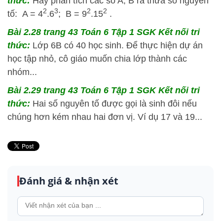
thức:
Hãy phân tích các số A, B ra thừa số nguyên
2
3
2
2
tố: A = 4
.6
; B = 9
.15
.
Bài 2.28 trang 43 Toán 6 Tập 1 SGK Kết nối tri
thức:
Lớp 6B có 40 học sinh. Để thực hiện dự án
học tập nhỏ, cô giáo muốn chia lớp thành các
nhóm...
Bài 2.29 trang 43 Toán 6 Tập 1 SGK Kết nối tri
thức:
Hai số nguyên tố được gọi là sinh đôi nếu
chúng hơn kém nhau hai đơn vị. Ví dụ 17 và 19...
Đánh giá & nhận xét