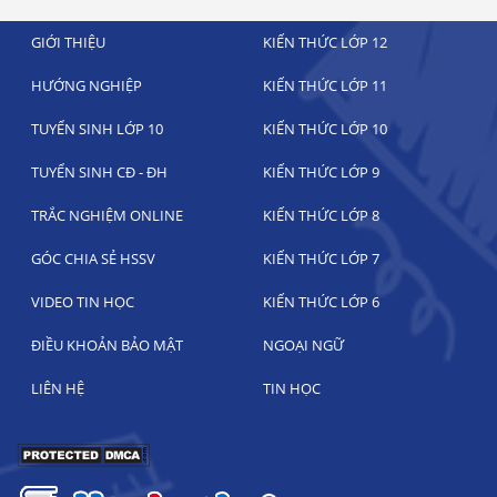
GIỚI THIỆU
KIẾN THỨC LỚP 12
HƯỚNG NGHIỆP
KIẾN THỨC LỚP 11
TUYỂN SINH LỚP 10
KIẾN THỨC LỚP 10
TUYỂN SINH CĐ - ĐH
KIẾN THỨC LỚP 9
TRẮC NGHIỆM ONLINE
KIẾN THỨC LỚP 8
GÓC CHIA SẺ HSSV
KIẾN THỨC LỚP 7
VIDEO TIN HỌC
KIẾN THỨC LỚP 6
ĐIỀU KHOẢN BẢO MẬT
NGOẠI NGỮ
LIÊN HỆ
TIN HỌC