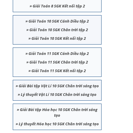
»
Giải Toán 8 SGK Kết nối tập 2
»
Giải Toán 10 SGK Cánh Diều tập 2
»
Giải Toán 10 SGK Chân trời tập 2
»
Giải Toán 10 SGK Kết nối tập 2
»
Giải Toán 11 SGK Cánh Diều tập 2
»
Giải Toán 11 SGK Chân trời tập 2
»
Giải Toán 11 SGK Kết nối tập 2
»
Giải Bài tập Vật Lí 10 SGK Chân trời sáng tạo
»
Lý thuyết Vật Lí 10 SGK Chân trời sáng tạo
»
Giải Bài tập Hóa học 10 SGK Chân trời sáng
tạo
»
Lý thuyết Hóa học 10 SGK Chân trời sáng tạo