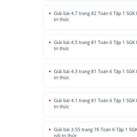
Giải bài 4.7 trang 82 Toán 6 Tập 1 SGK 
tri thức
Giải bài 4.5 trang 81 Toán 6 Tập 1 SGK 
tri thức
Giải bài 4.3 trang 81 Toán 6 Tập 1 SGK 
tri thức
Giải bài 4.1 trang 81 Toán 6 Tập 1 SGK 
tri thức
Giải bài 3.55 trang 76 Toán 6 Tập 1 SG
nối tri thức