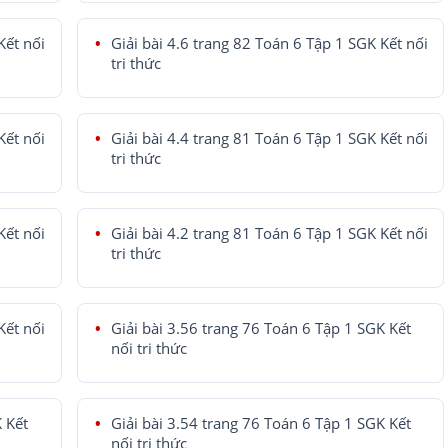
Kết nối
Giải bài 4.6 trang 82 Toán 6 Tập 1 SGK Kết nối
tri thức
Kết nối
Giải bài 4.4 trang 81 Toán 6 Tập 1 SGK Kết nối
tri thức
Kết nối
Giải bài 4.2 trang 81 Toán 6 Tập 1 SGK Kết nối
tri thức
Kết nối
Giải bài 3.56 trang 76 Toán 6 Tập 1 SGK Kết
nối tri thức
K Kết
Giải bài 3.54 trang 76 Toán 6 Tập 1 SGK Kết
nối tri thức