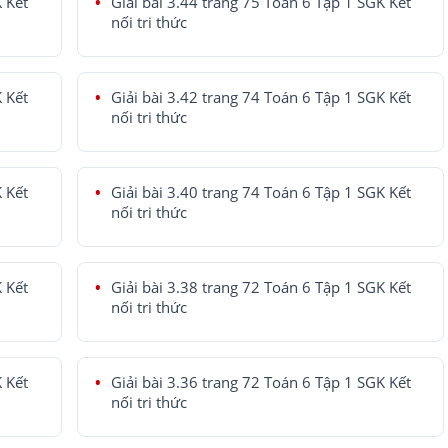
K Kết
Giải bài 3.44 trang 75 Toán 6 Tập 1 SGK Kết
nối tri thức
K Kết
Giải bài 3.42 trang 74 Toán 6 Tập 1 SGK Kết
nối tri thức
K Kết
Giải bài 3.40 trang 74 Toán 6 Tập 1 SGK Kết
nối tri thức
K Kết
Giải bài 3.38 trang 72 Toán 6 Tập 1 SGK Kết
nối tri thức
K Kết
Giải bài 3.36 trang 72 Toán 6 Tập 1 SGK Kết
nối tri thức