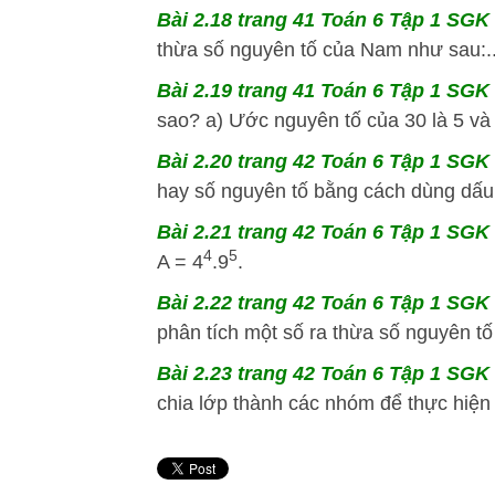
Bài 2.18 trang 41 Toán 6 Tập 1 SGK 
thừa số nguyên tố của Nam như sau:..
Bài 2.19 trang 41 Toán 6 Tập 1 SGK 
sao? a) Ước nguyên tố của 30 là 5 và 
Bài 2.20 trang 42 Toán 6 Tập 1 SGK 
hay số nguyên tố bằng cách dùng dấu h
Bài 2.21 trang 42 Toán 6 Tập 1 SGK 
4
5
A = 4
.9
.
Bài 2.22 trang 42 Toán 6 Tập 1 SGK 
phân tích một số ra thừa số nguyên tố 
Bài 2.23 trang 42 Toán 6 Tập 1 SGK 
chia lớp thành các nhóm để thực hiện 