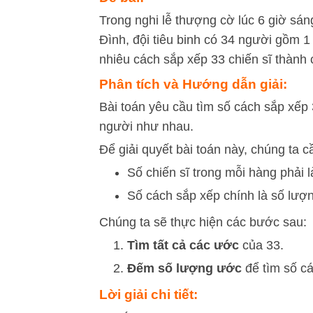
Trong nghi lễ thượng cờ lúc 6 giờ sá
Đình, đội tiêu binh có 34 người gồm 1
nhiêu cách sắp xếp 33 chiến sĩ thành
Phân tích và Hướng dẫn giải:
Bài toán yêu cầu tìm số cách sắp xếp 
người như nhau.
Để giải quyết bài toán này, chúng ta c
Số chiến sĩ trong mỗi hàng phải 
Số cách sắp xếp chính là số lượ
Chúng ta sẽ thực hiện các bước sau:
Tìm tất cả các ước
của 33.
Đếm số lượng ước
để tìm số cá
Lời giải chi tiết: