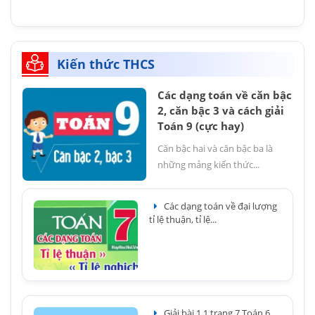
Kiến thức THCS
Các dạng toán về căn bậc
2, căn bậc 3 và cách giải
Toán 9 (cực hay)
Căn bậc hai và căn bậc ba là
những mảng kiến thức...
Các dạng toán về đại lượng
tỉ lệ thuận, tỉ lệ...
Giải bài 1.1 trang 7 Toán 6