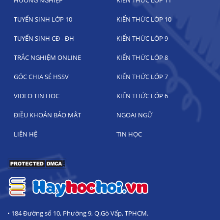
HƯỚNG NGHIỆP
KIẾN THỨC LỚP 11
TUYỂN SINH LỚP 10
KIẾN THỨC LỚP 10
TUYỂN SINH CĐ - ĐH
KIẾN THỨC LỚP 9
TRẮC NGHIỆM ONLINE
KIẾN THỨC LỚP 8
GÓC CHIA SẺ HSSV
KIẾN THỨC LỚP 7
VIDEO TIN HỌC
KIẾN THỨC LỚP 6
ĐIỀU KHOẢN BẢO MẬT
NGOẠI NGỮ
LIÊN HỆ
TIN HỌC
• 184 Đường số 10, Phường 9, Q.Gò Vấp, TPHCM.