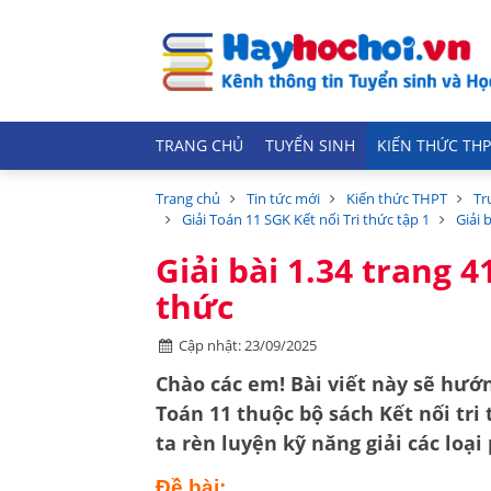
TRANG CHỦ
TUYỂN SINH
KIẾN THỨC THP
Trang chủ
Tin tức mới
Kiến thức THPT
Tr
Giải Toán 11 SGK Kết nối Tri thức tập 1
Giải 
Giải bài 1.34 trang 4
thức
Cập nhật: 23/09/2025
Chào các em! Bài viết này sẽ hướn
Toán 11
thuộc bộ sách
Kết nối tri
ta rèn luyện kỹ năng giải các loại
Đề bài: