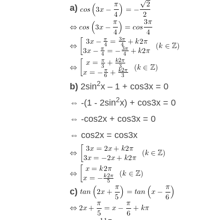
a)
2
b)
2sin
x – 1 + cos3x = 0
2
⇔ -(1 - 2sin
x) + cos3x = 0
⇔ -cos2x + cos3x = 0
⇔ cos2x = cos3x
c)