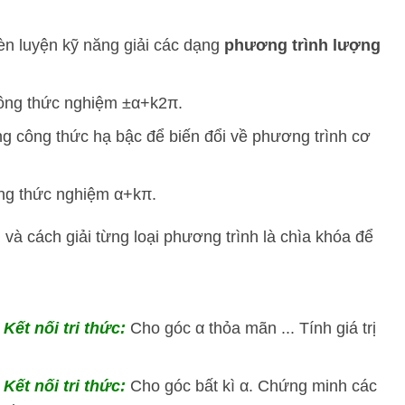
rèn luyện kỹ năng giải các dạng
phương trình lượng
công thức nghiệm
±
α
+
k
2
π
.
ng công thức hạ bậc để biến đổi về phương trình cơ
ông thức nghiệm
α
+
kπ
.
và cách giải từng loại phương trình là chìa khóa để
Kết nối tri thức:
Cho góc α thỏa mãn ... Tính giá trị
Kết nối tri thức:
Cho góc bất kì α. Chứng minh các