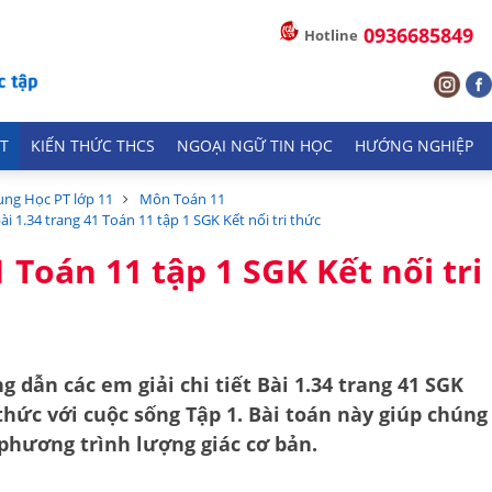
0936685849
Hotline
T
KIẾN THỨC THCS
NGOẠI NGỮ TIN HỌC
HƯỚNG NGHIỆP
ung Học PT lớp 11
Môn Toán 11
bài 1.34 trang 41 Toán 11 tập 1 SGK Kết nối tri thức
1 Toán 11 tập 1 SGK Kết nối tri
g dẫn các em giải chi tiết
Bài 1.34 trang 41 SGK
 thức với cuộc sống Tập 1
. Bài toán này giúp chúng
phương trình lượng giác cơ bản
.