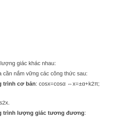
 lượng giác khác nhau:
ta cần nắm vững các công thức sau:
 trình cơ bản
:
cos
x
=
cos
α
⇔
x
=
±
α
+
k
2
π
;
s
2
x
.
 trình lượng giác tương đương
: