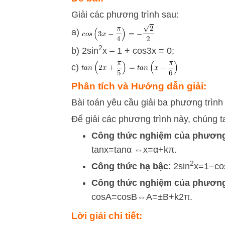
Giải các phương trình sau:
a)
2
b) 2sin
x – 1 + cos3x = 0;
c)
Phân tích và Hướng dẫn giải:
Bài toán yêu cầu giải ba phương trình
Để giải các phương trình này, chúng 
Công thức nghiệm của phương
tan
x
=
tan
α
⇔
x
=
α
+
kπ
.
2
Công thức hạ bậc
:
2
sin
x
=
1
−
co
Công thức nghiệm của phương
cos
A
=
cos
B
⇔
A
=
±
B
+
k
2
π
.
Lời giải chi tiết: