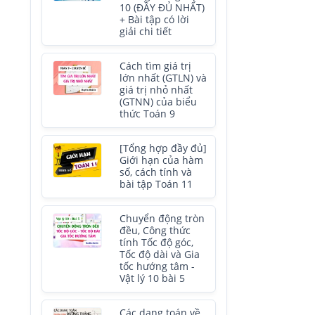
10 (ĐẦY ĐỦ NHẤT)
+ Bài tập có lời
giải chi tiết
Cách tìm giá trị
lớn nhất (GTLN) và
giá trị nhỏ nhất
(GTNN) của biểu
thức Toán 9
[Tổng hợp đầy đủ]
Giới hạn của hàm
số, cách tính và
bài tập Toán 11
Chuyển động tròn
đều, Công thức
tính Tốc độ góc,
Tốc độ dài và Gia
tốc hướng tâm -
Vật lý 10 bài 5
Các dạng toán về