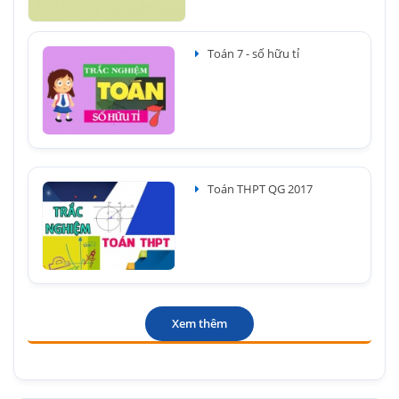
Toán 7 - số hữu tỉ
Toán THPT QG 2017
Xem thêm