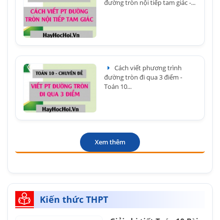
đường tròn nội tiếp tam giác -...
Cách viết phương trình
đường tròn đi qua 3 điểm -
Toán 10...
Xem thêm
Kiến thức THPT