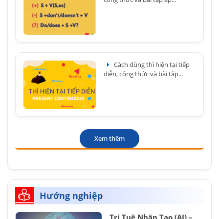
Cách dùng thì hiện tại tiếp
diễn, công thức và bài tập...
Xem thêm
Hướng nghiệp
Trí Tuệ Nhân Tạo (AI) –