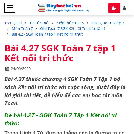
Trang chủ
Tin tức mới
Kiến thức THCS
Trung học CS lớp 7
Môn Toán 7
Giải Toán 7 SGK Kết nối Tri thức tập 1
Bài 4.27 SGK Toán 7 tập 1 Kết nối tri thức
Bài 4.27 SGK Toán 7 tập 1
Kết nối tri thức
24/06/2025
Bài 4.27 thuộc chương 4 SGK Toán 7 Tập 1 bộ
sách
Kết nối tri thức với cuộc sống,
dưới đây là
lời giải chi tiết, dễ hiểu để các em học tốt môn
Toán.
Đề bài 4.27 - SGK Toán 7 Tập 1 Kết nối tri
thức:
Trong Hình 4.70, đường thẳng nào là đường trung