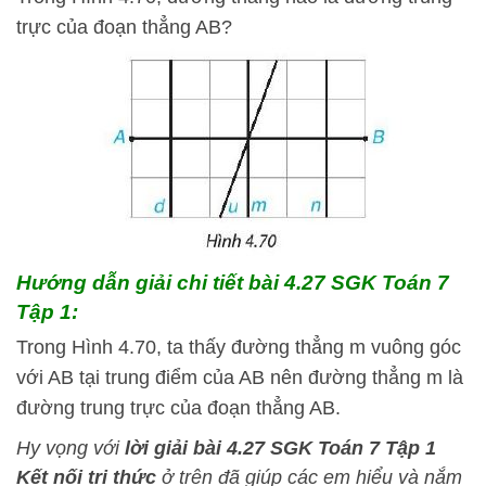
trực của đoạn thẳng AB?
Hướng dẫn giải chi tiết bài 4.27 SGK Toán 7
Tập 1:
Trong Hình 4.70, ta thấy đường thẳng m vuông góc
với AB tại trung điểm của AB nên đường thẳng m là
đường trung trực của đoạn thẳng AB.
Hy vọng với
lời giải bài 4.27 SGK Toán 7 Tập 1
Kết nối tri thức
ở trên đã giúp các em hiểu và nắm