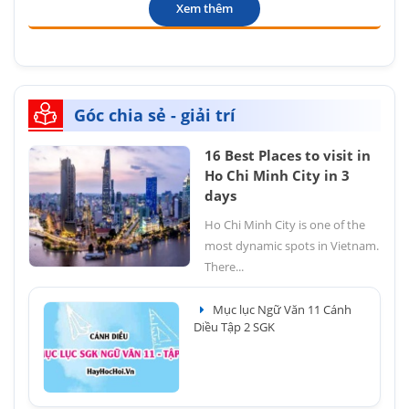
Xem thêm
Góc chia sẻ - giải trí
16 Best Places to visit in
Ho Chi Minh City in 3
days
Ho Chi Minh City is one of the
most dynamic spots in Vietnam.
There...
Mục lục Ngữ Văn 11 Cánh
Diều Tập 2 SGK