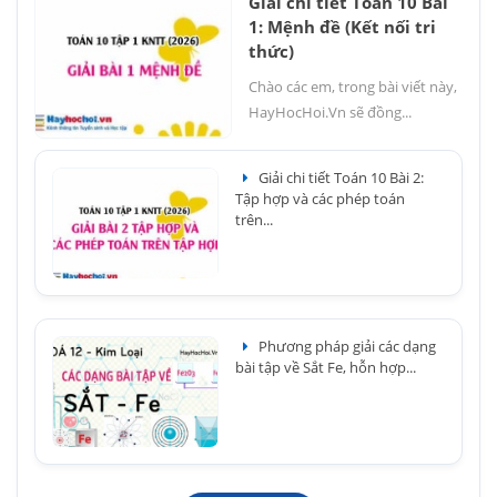
Giải chi tiết Toán 10 Bài
1: Mệnh đề (Kết nối tri
thức)
Chào các em, trong bài viết này,
HayHocHoi.Vn sẽ đồng...
Giải chi tiết Toán 10 Bài 2:
Tập hợp và các phép toán
trên...
Phương pháp giải các dạng
bài tập về Sắt Fe, hỗn hợp...