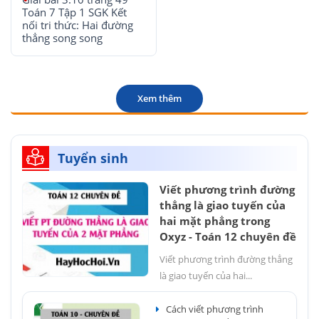
Toán 7 Tập 1 SGK Kết
nối tri thức: Hai đường
thẳng song song
Xem thêm
Tuyển sinh
Viết phương trình đường
thẳng là giao tuyến của
hai mặt phẳng trong
Oxyz - Toán 12 chuyên đề
Viết phương trình đường thẳng
là giao tuyến của hai...
Cách viết phương trình