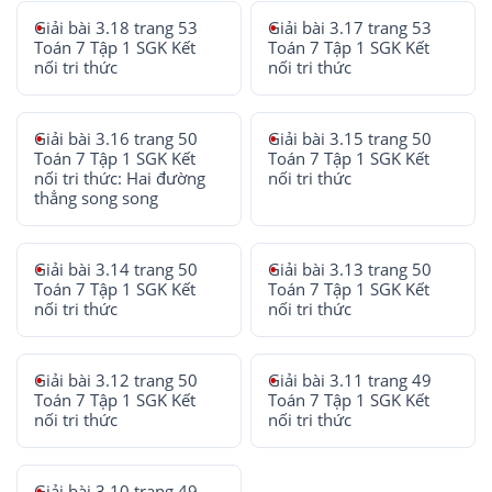
Giải bài 3.18 trang 53
Giải bài 3.17 trang 53
Toán 7 Tập 1 SGK Kết
Toán 7 Tập 1 SGK Kết
nối tri thức
nối tri thức
Giải bài 3.16 trang 50
Giải bài 3.15 trang 50
Toán 7 Tập 1 SGK Kết
Toán 7 Tập 1 SGK Kết
nối tri thức: Hai đường
nối tri thức
thẳng song song
Giải bài 3.14 trang 50
Giải bài 3.13 trang 50
Toán 7 Tập 1 SGK Kết
Toán 7 Tập 1 SGK Kết
nối tri thức
nối tri thức
Giải bài 3.12 trang 50
Giải bài 3.11 trang 49
Toán 7 Tập 1 SGK Kết
Toán 7 Tập 1 SGK Kết
nối tri thức
nối tri thức
Giải bài 3.10 trang 49