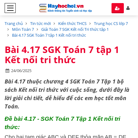
Trang chủ
Tin tức mới
Kiến thức THCS
Trung học CS lớp 7
Môn Toán 7
Giải Toán 7 SGK Kết nối Tri thức tập 1
Bài 4.17 SGK Toán 7 tập 1 Kết nối tri thức
Bài 4.17 SGK Toán 7 tập 1
Kết nối tri thức
24/06/2025
Bài 4.17 thuộc chương 4 SGK Toán 7 Tập 1 bộ
sách
Kết nối tri thức với cuộc sống,
dưới đây là
lời giải chi tiết, dễ hiểu để các em học tốt môn
Toán.
Đề bài 4.17 - SGK Toán 7 Tập 1 Kết nối tri
thức:
Cho hai tam giác ABC và DEF thỏa mãn AB = DE,