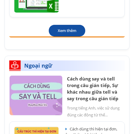
Xem thêm
Ngoại ngữ
Cách dùng say và tell
trong câu gián tiếp, Sự
khác nhau giữa tell và
say trong câu gián tiếp
Trong tiếng Anh, việc sử dụng
đúng các động từ thể...
Cách dùng thì hiện tại đơn,