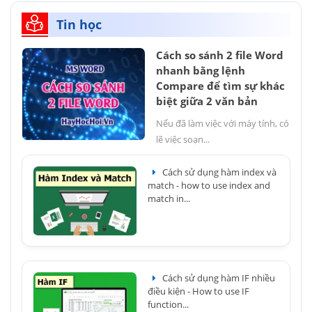
Tin học
Cách so sánh 2 file Word
nhanh bằng lệnh
Compare để tìm sự khác
biệt giữa 2 văn bản
Nếu đã làm việc với máy tính, có
lẽ việc soạn...
Cách sử dụng hàm index và
match - how to use index and
match in...
Cách sử dụng hàm IF nhiều
điều kiện - How to use IF
function...