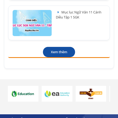
Mục lục Ngữ Văn 11 Cánh
Diều Tập 1 SGK
Xem thêm