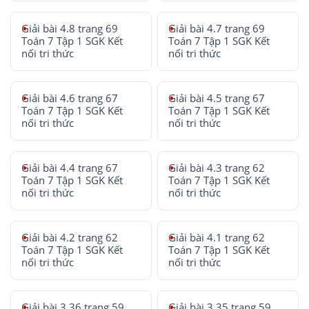
Giải bài 4.8 trang 69
Giải bài 4.7 trang 69
Toán 7 Tập 1 SGK Kết
Toán 7 Tập 1 SGK Kết
nối tri thức
nối tri thức
Giải bài 4.6 trang 67
Giải bài 4.5 trang 67
Toán 7 Tập 1 SGK Kết
Toán 7 Tập 1 SGK Kết
nối tri thức
nối tri thức
Giải bài 4.4 trang 67
Giải bài 4.3 trang 62
Toán 7 Tập 1 SGK Kết
Toán 7 Tập 1 SGK Kết
nối tri thức
nối tri thức
Giải bài 4.2 trang 62
Giải bài 4.1 trang 62
Toán 7 Tập 1 SGK Kết
Toán 7 Tập 1 SGK Kết
nối tri thức
nối tri thức
Giải bài 3.36 trang 59
Giải bài 3.35 trang 59