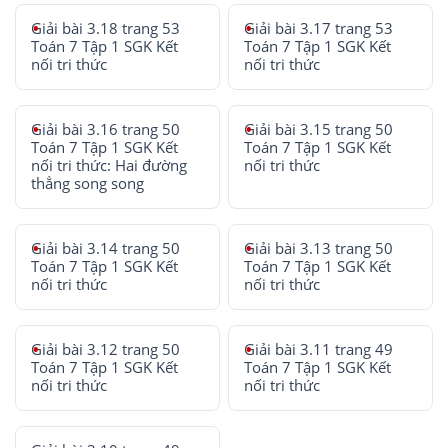
Giải bài 3.18 trang 53
Giải bài 3.17 trang 53
Toán 7 Tập 1 SGK Kết
Toán 7 Tập 1 SGK Kết
nối tri thức
nối tri thức
Giải bài 3.16 trang 50
Giải bài 3.15 trang 50
Toán 7 Tập 1 SGK Kết
Toán 7 Tập 1 SGK Kết
nối tri thức: Hai đường
nối tri thức
thẳng song song
Giải bài 3.14 trang 50
Giải bài 3.13 trang 50
Toán 7 Tập 1 SGK Kết
Toán 7 Tập 1 SGK Kết
nối tri thức
nối tri thức
Giải bài 3.12 trang 50
Giải bài 3.11 trang 49
Toán 7 Tập 1 SGK Kết
Toán 7 Tập 1 SGK Kết
nối tri thức
nối tri thức