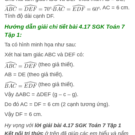
,
,
AC = 6 cm.
Tính độ dài cạnh DF.
Hướng dẫn giải chi tiết bài 4.17 SGK Toán 7
Tập 1:
Ta có hình minh họa như sau:
Xét hai tam giác ABC và DEF có:
(theo giả thiết).
AB = DE (theo giả thiết).
(theo giả thiết).
Vậy
Δ
A
B
C
=
Δ
D
EF
(g – c – g).
Do đó AC = DF = 6 cm (2 cạnh tương ứng).
Vậy DF = 6 cm.
Hy vọng với
lời giải bài 4.17 SGK Toán 7 Tập 1
Kết nối tri thức
ở trên đã giúp các em hiểu và nắm