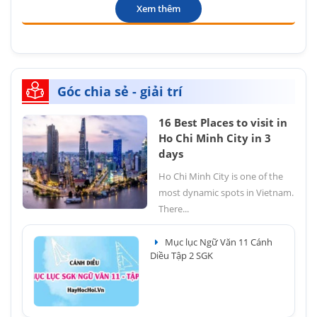
Xem thêm
Góc chia sẻ - giải trí
16 Best Places to visit in
Ho Chi Minh City in 3
days
Ho Chi Minh City is one of the
most dynamic spots in Vietnam.
There...
Mục lục Ngữ Văn 11 Cánh
Diều Tập 2 SGK