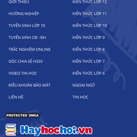
GIỚI THIỆU
KIẾN THỨC LỚP 12
HƯỚNG NGHIỆP
KIẾN THỨC LỚP 11
TUYỂN SINH LỚP 10
KIẾN THỨC LỚP 10
TUYỂN SINH CĐ - ĐH
KIẾN THỨC LỚP 9
TRẮC NGHIỆM ONLINE
KIẾN THỨC LỚP 8
GÓC CHIA SẺ HSSV
KIẾN THỨC LỚP 7
VIDEO TIN HỌC
KIẾN THỨC LỚP 6
ĐIỀU KHOẢN BẢO MẬT
NGOẠI NGỮ
LIÊN HỆ
TIN HỌC