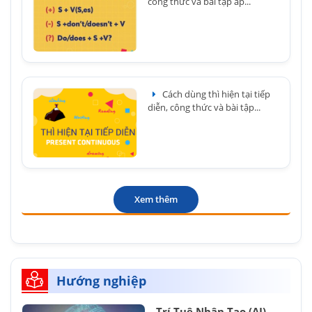
công thức và bài tập áp...
Cách dùng thì hiện tại tiếp
diễn, công thức và bài tập...
Xem thêm
Hướng nghiệp
Trí Tuệ Nhân Tạo (AI) –