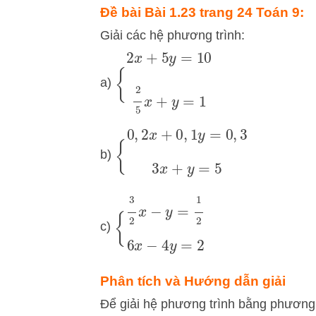
Đề bài Bài 1.23 trang 24 Toán 9:
Giải các hệ phương trình:
{
2
x
+
5
y
=
10
2
5
x
+
y
=
1
a)
{
0
,
2
x
+
0
,
1
y
=
0
,
3
3
x
+
y
=
5
b)
{
3
2
x
−
y
=
1
2
6
x
−
4
y
=
2
c)
Phân tích và Hướng dẫn giải
Để giải hệ phương trình bằng phương