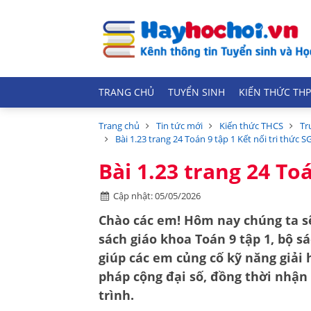
TRANG CHỦ
TUYỂN SINH
KIẾN THỨC THP
Trang chủ
Tin tức mới
Kiến thức THCS
Tr
Bài 1.23 trang 24 Toán 9 tập 1 Kết nối tri thức S
Bài 1.23 trang 24 Toá
Cập nhật: 05/05/2026
Chào các em! Hôm nay chúng ta sẽ
sách giáo khoa Toán 9 tập 1, bộ s
giúp các em củng cố kỹ năng giải
pháp cộng đại số
, đồng thời nhận
trình.