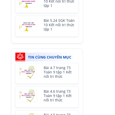
10 Kết nối tri thức
tập 1
Bài 5.24 SGK Toán
10 Kết nối tri thức
tập 1
TIN CÙNG CHUYÊN MỤC
Bài 4.7 trang 73
Toán 9 tập 1 Kết
nối tri thức
Bài 4.6 trang 73
Toán 9 tập 1 Kết
nối tri thức