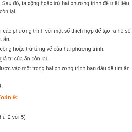
Sau đó, ta cộng hoặc trừ hai phương trình để triệt tiêu
còn lại.
các phương trình với một số thích hợp để tạo ra hệ số
t ẩn.
ộng hoặc trừ từng vế của hai phương trình.
iá trị của ẩn còn lại.
 được vào một trong hai phương trình ban đầu để tìm ẩn
ệ.
 Toán 9:
hứ 2 với 5)