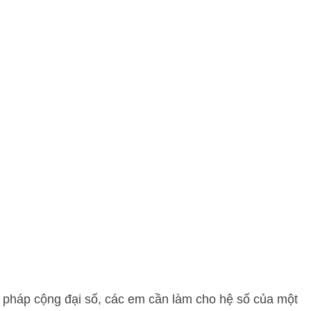
 pháp cộng đại số, các em cần làm cho hệ số của một