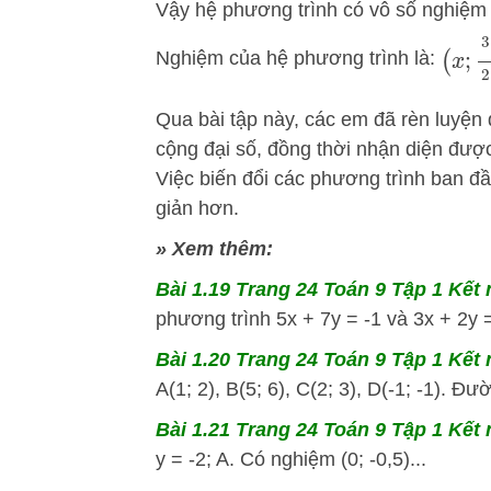
Vậy hệ phương trình có vô số nghiệm
(
x
;
3
Nghiệm của hệ phương trình là:
Qua bài tập này, các em đã rèn luyệ
cộng đại số, đồng thời nhận diện đượ
Việc biến đổi các phương trình ban đầ
giản hơn.
» Xem thêm:
Bài 1.19 Trang 24 Toán 9 Tập 1 Kết 
phương trình 5x + 7y = -1 và 3x + 2y =
Bài 1.20 Trang 24 Toán 9 Tập 1 Kết 
A(1; 2), B(5; 6), C(2; 3), D(-1; -1). Đư
Bài 1.21 Trang 24 Toán 9 Tập 1 Kết 
y = -2; A. Có nghiệm (0; -0,5)...