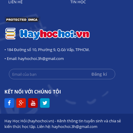
LIÊN HỆ
TIN HỌC
• 184 Đường số 10, Phường 9, Q.Gò Vấp, TPHCM.
• Email: hayhochoi.3h@gmail.com
KẾT NỐI VỚI CHÚNG TÔI
Hay Học Hỏi (hayhochoi.vn) - Kênh thông tin tuyển sinh và chia sẻ
kiến thức học tập. Liên hệ: hayhochoi.3h@gmail.com