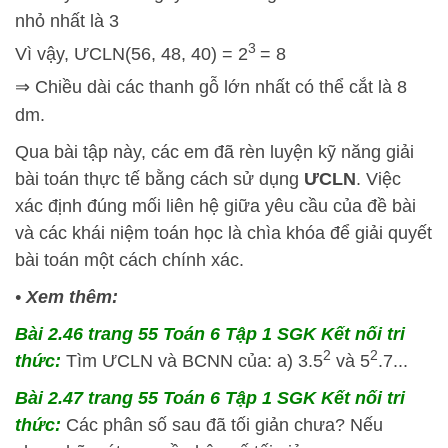
nhỏ nhất là 3
3
Vì vậy, ƯCLN(56, 48, 40) = 2
= 8
⇒ Chiều dài các thanh gỗ lớn nhất có thể cắt là 8
dm.
Qua bài tập này, các em đã rèn luyện kỹ năng giải
bài toán thực tế bằng cách sử dụng
ƯCLN
. Việc
xác định đúng mối liên hệ giữa yêu cầu của đề bài
và các khái niệm toán học là chìa khóa để giải quyết
bài toán một cách chính xác.
•
Xem thêm:
Bài 2.46 trang 55 Toán 6 Tập 1 SGK Kết nối tri
2
2
thức:
Tìm ƯCLN và BCNN của: a) 3.5
và 5
.7...
Bài 2.47 trang 55 Toán 6 Tập 1 SGK Kết nối tri
thức:
Các phân số sau đã tối giản chưa? Nếu