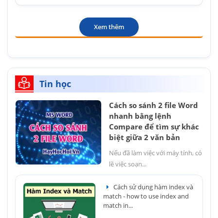
Xem thêm
Tin học
Cách so sánh 2 file Word
nhanh bằng lệnh
Compare để tìm sự khác
biệt giữa 2 văn bản
Nếu đã làm việc với máy tính, có
lẽ việc soạn...
Cách sử dụng hàm index và
match - how to use index and
match in...