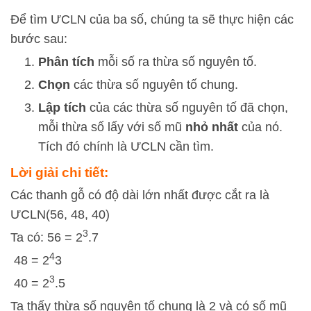
Để tìm ƯCLN của ba số, chúng ta sẽ thực hiện các
bước sau:
Phân tích
mỗi số ra thừa số nguyên tố.
Chọn
các thừa số nguyên tố chung.
Lập tích
của các thừa số nguyên tố đã chọn,
mỗi thừa số lấy với số mũ
nhỏ nhất
của nó.
Tích đó chính là ƯCLN cần tìm.
Lời giải chi tiết:
Các thanh gỗ có độ dài lớn nhất được cắt ra là
ƯCLN(56, 48, 40)
3
Ta có: 56 = 2
.7
4
48 = 2
3
3
40 = 2
.5
Ta thấy thừa số nguyên tố chung là 2 và có số mũ