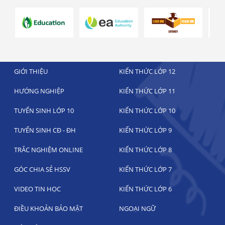
GIỚI THIỆU
KIẾN THỨC LỚP 12
HƯỚNG NGHIỆP
KIẾN THỨC LỚP 11
TUYỂN SINH LỚP 10
KIẾN THỨC LỚP 10
TUYỂN SINH CĐ - ĐH
KIẾN THỨC LỚP 9
TRẮC NGHIỆM ONLINE
KIẾN THỨC LỚP 8
GÓC CHIA SẺ HSSV
KIẾN THỨC LỚP 7
VIDEO TIN HỌC
KIẾN THỨC LỚP 6
ĐIỀU KHOẢN BẢO MẬT
NGOẠI NGỮ