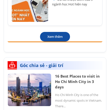
ngành học Hot hiện nay
Xem thêm
Góc chia sẻ - giải trí
16 Best Places to visit in
Ho Chi Minh City in 3
days
Ho Chi Minh City is one of the
most dynamic spots in Vietnam.
There...