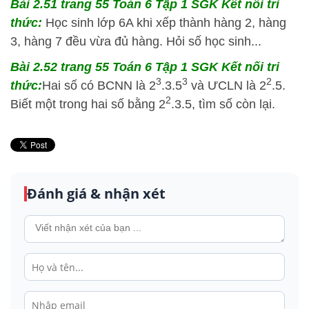
Bài 2.51 trang 55 Toán 6 Tập 1 SGK Kết nối tri
thức:
Học sinh lớp 6A khi xếp thành hàng 2, hàng
3, hàng 7 đều vừa đủ hàng. Hỏi số học sinh...
Bài 2.52 trang 55 Toán 6 Tập 1 SGK Kết nối tri
3
3
2
thức:
Hai số có BCNN là 2
.3.5
và ƯCLN là 2
.5.
2
Biết một trong hai số bằng 2
.3.5, tìm số còn lại.
Đánh giá & nhận xét