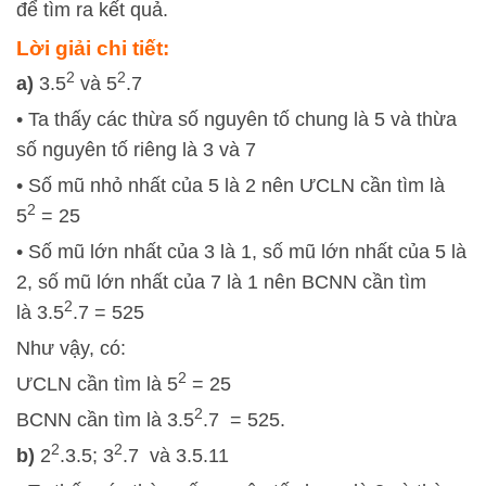
để tìm ra kết quả.
Lời giải chi tiết:
2
2
a)
3.5
và 5
.7
• Ta thấy các thừa số nguyên tố chung là 5 và thừa
số nguyên tố riêng là 3 và 7
• Số mũ nhỏ nhất của 5 là 2 nên ƯCLN cần tìm là
2
5
= 25
• Số mũ lớn nhất của 3 là 1, số mũ lớn nhất của 5 là
2, số mũ lớn nhất của 7 là 1 nên BCNN cần tìm
2
là 3.5
.7 = 525
Như vậy, có:
2
ƯCLN cần tìm là 5
= 25
2
BCNN cần tìm là 3.5
.7 = 525.
2
2
b)
2
.3.5; 3
.7 và 3.5.11