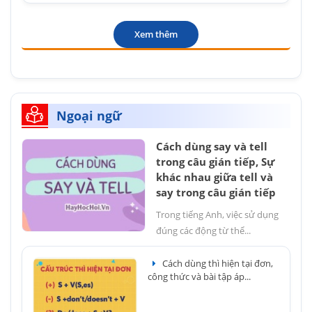
Xem thêm
Ngoại ngữ
Cách dùng say và tell
trong câu gián tiếp, Sự
khác nhau giữa tell và
say trong câu gián tiếp
Trong tiếng Anh, việc sử dụng
đúng các động từ thể...
Cách dùng thì hiện tại đơn,
công thức và bài tập áp...