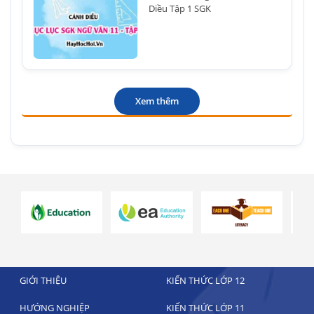
Diều Tập 1 SGK
Xem thêm
GIỚI THIỆU
KIẾN THỨC LỚP 12
HƯỚNG NGHIỆP
KIẾN THỨC LỚP 11