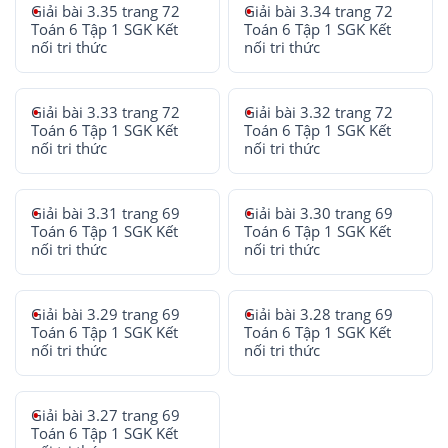
Giải bài 3.35 trang 72
Giải bài 3.34 trang 72
Toán 6 Tập 1 SGK Kết
Toán 6 Tập 1 SGK Kết
nối tri thức
nối tri thức
Giải bài 3.33 trang 72
Giải bài 3.32 trang 72
Toán 6 Tập 1 SGK Kết
Toán 6 Tập 1 SGK Kết
nối tri thức
nối tri thức
Giải bài 3.31 trang 69
Giải bài 3.30 trang 69
Toán 6 Tập 1 SGK Kết
Toán 6 Tập 1 SGK Kết
nối tri thức
nối tri thức
Giải bài 3.29 trang 69
Giải bài 3.28 trang 69
Toán 6 Tập 1 SGK Kết
Toán 6 Tập 1 SGK Kết
nối tri thức
nối tri thức
Giải bài 3.27 trang 69
Toán 6 Tập 1 SGK Kết