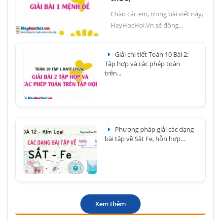
Chào các em, trong bài viết này,
HayHocHoi.Vn sẽ đồng...
Giải chi tiết Toán 10 Bài 2:
Tập hợp và các phép toán
trên...
Phương pháp giải các dạng
bài tập về Sắt Fe, hỗn hợp...
Xem thêm