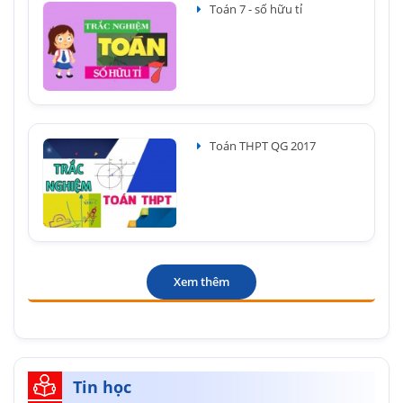
Toán 7 - số hữu tỉ
Toán THPT QG 2017
Xem thêm
Tin học