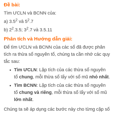
Đề bài:
Tìm ƯCLN và BCNN của:
2
2
a) 3.5
và 5
.7
2
2
b) 2
.3.5; 3
.7 và 3.5.11
Phân tích và Hướng dẫn giải:
Để tìm ƯCLN và BCNN của các số đã được phân
tích ra thừa số nguyên tố, chúng ta cần nhớ các quy
tắc sau:
Tìm ƯCLN
: Lập tích của các thừa số nguyên
tố
chung
, mỗi thừa số lấy với số mũ
nhỏ nhất
.
Tìm BCNN
: Lập tích của các thừa số nguyên
tố
chung và riêng
, mỗi thừa số lấy với số mũ
lớn nhất
.
Chúng ta sẽ áp dụng các bước này cho từng cặp số