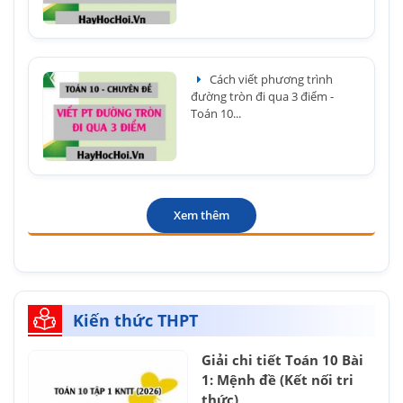
Cách viết phương trình
đường tròn đi qua 3 điểm -
Toán 10...
Xem thêm
Kiến thức THPT
Giải chi tiết Toán 10 Bài
1: Mệnh đề (Kết nối tri
thức)