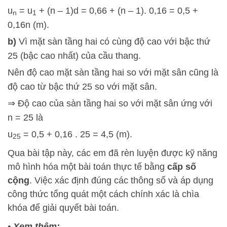
u
= u
+ (n – 1)d = 0,66 + (n – 1). 0,16 = 0,5 +
n
1
0,16n (m).
b)
Vì mặt sàn tầng hai có cùng độ cao với bậc thứ
25 (bậc cao nhất) của cầu thang.
Nên độ cao mặt sàn tầng hai so với mặt sân cũng là
độ cao từ bậc thứ 25 so với mặt sân.
⇒ Độ cao của sàn tầng hai so với mặt sân ứng với
n = 25 là
u
= 0,5 + 0,16 . 25 = 4,5 (m).
25
Qua bài tập này, các em đã rèn luyện được kỹ năng
mô hình hóa một bài toán thực tế bằng
cấp số
cộng
. Việc xác định đúng các thông số và áp dụng
công thức tổng quát một cách chính xác là chìa
khóa để giải quyết bài toán.
•
Xem thêm: