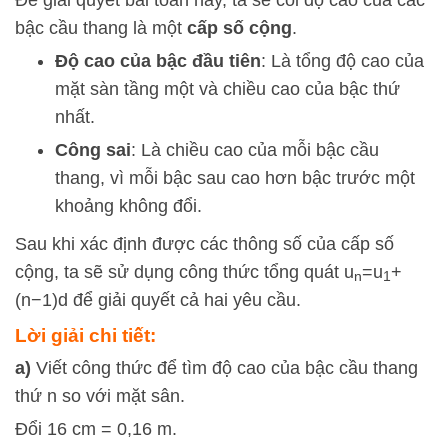
Để giải quyết bài toán này, ta sẽ coi độ cao của các
bậc cầu thang là một
cấp số cộng
.
Độ cao của bậc đầu tiên
: Là tổng độ cao của
mặt sàn tầng một và chiều cao của bậc thứ
nhất.
Công sai
: Là chiều cao của mỗi bậc cầu
thang, vì mỗi bậc sau cao hơn bậc trước một
khoảng không đổi.
Sau khi xác định được các thông số của cấp số
cộng, ta sẽ sử dụng công thức tổng quát
u
=
u
+
n
1
(
n
−
1
)
d
để giải quyết cả hai yêu cầu.
Lời giải chi tiết:
a)
Viết công thức để tìm độ cao của bậc cầu thang
thứ n so với mặt sân.
Đổi 16 cm = 0,16 m.