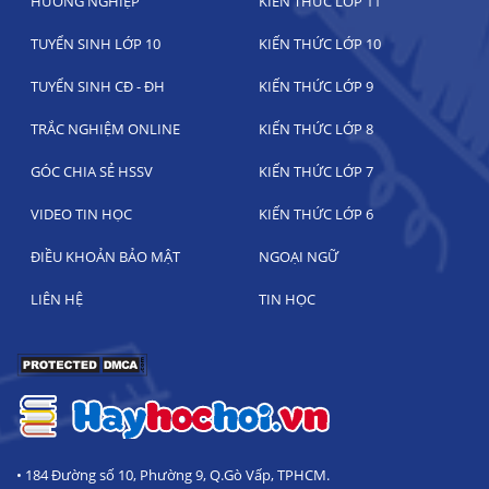
HƯỚNG NGHIỆP
KIẾN THỨC LỚP 11
TUYỂN SINH LỚP 10
KIẾN THỨC LỚP 10
TUYỂN SINH CĐ - ĐH
KIẾN THỨC LỚP 9
TRẮC NGHIỆM ONLINE
KIẾN THỨC LỚP 8
GÓC CHIA SẺ HSSV
KIẾN THỨC LỚP 7
VIDEO TIN HỌC
KIẾN THỨC LỚP 6
ĐIỀU KHOẢN BẢO MẬT
NGOẠI NGỮ
LIÊN HỆ
TIN HỌC
• 184 Đường số 10, Phường 9, Q.Gò Vấp, TPHCM.