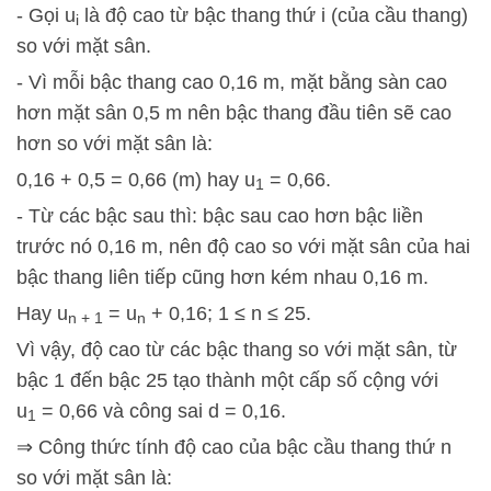
- Gọi u
là độ cao từ bậc thang thứ i (của cầu thang)
i
so với mặt sân.
- Vì mỗi bậc thang cao 0,16 m, mặt bằng sàn cao
hơn mặt sân 0,5 m nên bậc thang đầu tiên sẽ cao
hơn so với mặt sân là:
0,16 + 0,5 = 0,66 (m) hay u
= 0,66.
1
- Từ các bậc sau thì: bậc sau cao hơn bậc liền
trước nó 0,16 m, nên độ cao so với mặt sân của hai
bậc thang liên tiếp cũng hơn kém nhau 0,16 m.
Hay u
= u
+ 0,16; 1 ≤ n ≤ 25.
n + 1
n
Vì vậy, độ cao từ các bậc thang so với mặt sân, từ
bậc 1 đến bậc 25 tạo thành một cấp số cộng với
u
= 0,66 và công sai d = 0,16.
1
⇒ Công thức tính độ cao của bậc cầu thang thứ n
so với mặt sân là: