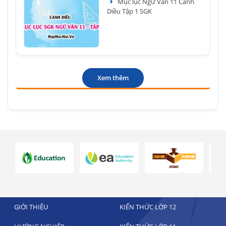
Mục lục Ngữ Văn 11 Cánh
Diều Tập 1 SGK
Xem thêm
GIỚI THIỆU
KIẾN THỨC LỚP 12