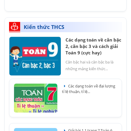
Kiến thức THCS
Các dạng toán về căn bậc
2, căn bậc 3 và cách giải
Toán 9 (cực hay)
Căn bậc hai và căn bậc ba là
những mảng kiến thức...
Các dạng toán về đại lượng
tỉ lệ thuận, tỉ lệ...
Giải bài 1.1 trang 7 Toán 6