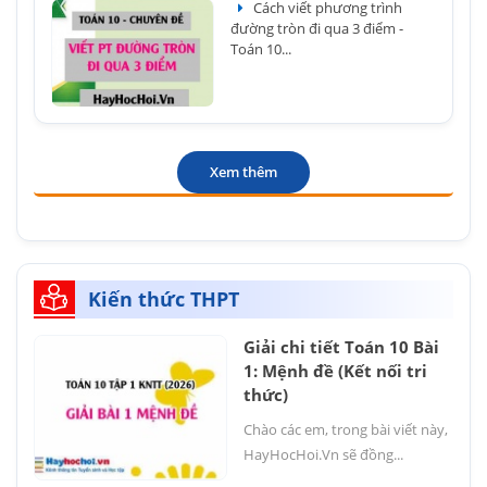
Cách viết phương trình
đường tròn đi qua 3 điểm -
Toán 10...
Xem thêm
Kiến thức THPT
Giải chi tiết Toán 10 Bài
1: Mệnh đề (Kết nối tri
thức)
Chào các em, trong bài viết này,
HayHocHoi.Vn sẽ đồng...