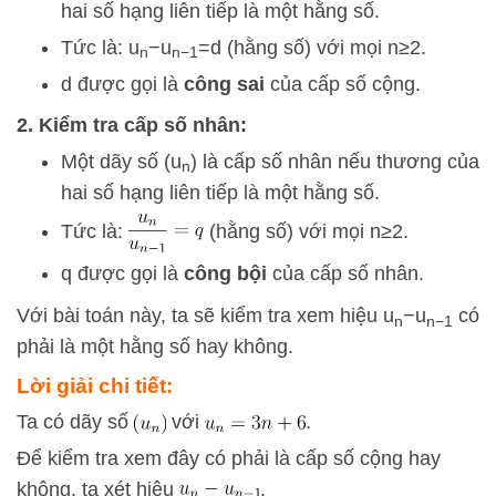
hai số hạng liên tiếp là một hằng số.
Tức là:
u
−
u
=
d
(hằng số) với mọi
n
≥
2
.
n
n
−
1
d
được gọi là
công sai
của cấp số cộng.
2. Kiểm tra cấp số nhân:
Một dãy số
(
u
)
là cấp số nhân nếu thương của
n
hai số hạng liên tiếp là một hằng số.
Tức là:
(hằng số) với mọi
n
≥
2
.
q
được gọi là
công bội
của cấp số nhân.
Với bài toán này, ta sẽ kiểm tra xem hiệu
u
−
u
có
n
n
−
1
phải là một hằng số hay không.
Lời giải chi tiết:
Ta có dãy số
với
.
Để kiểm tra xem đây có phải là cấp số cộng hay
không, ta xét hiệu
.