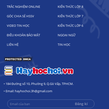
TRẮC NGHIỆM ONLINE
KIẾN THỨC LỚP 8
GÓC CHIA SẺ HSSV
KIẾN THỨC LỚP 7
VIDEO TIN HỌC
KIẾN THỨC LỚP 6
ĐIỀU KHOẢN BẢO MẬT
NGOẠI NGỮ
LIÊN HỆ
TIN HỌC
• 184 Đường số 10, Phường 9, Q.Gò Vấp, TPHCM.
• Email: hayhochoi.3h@gmail.com