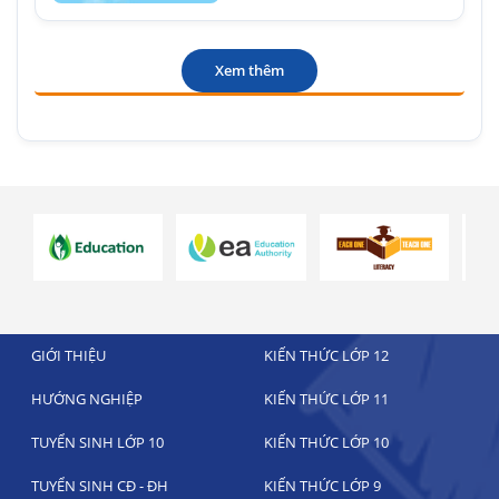
Xem thêm
GIỚI THIỆU
KIẾN THỨC LỚP 12
HƯỚNG NGHIỆP
KIẾN THỨC LỚP 11
TUYỂN SINH LỚP 10
KIẾN THỨC LỚP 10
TUYỂN SINH CĐ - ĐH
KIẾN THỨC LỚP 9