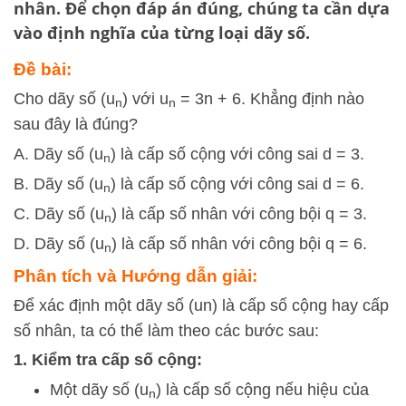
nhân
. Để chọn đáp án đúng, chúng ta cần dựa
vào định nghĩa của từng loại dãy số.
Đề bài:
Cho dãy số (u
) với u
= 3n + 6. Khẳng định nào
n
n
sau đây là đúng?
A. Dãy số (u
) là cấp số cộng với công sai d = 3.
n
B. Dãy số (u
) là cấp số cộng với công sai d = 6.
n
C. Dãy số (u
) là cấp số nhân với công bội q = 3.
n
D. Dãy số (u
) là cấp số nhân với công bội q = 6.
n
Phân tích và Hướng dẫn giải:
Để xác định một dãy số
(
u
n
)
là cấp số cộng hay cấp
số nhân, ta có thể làm theo các bước sau:
1. Kiểm tra cấp số cộng:
Một dãy số
(
u
)
là cấp số cộng nếu hiệu của
n