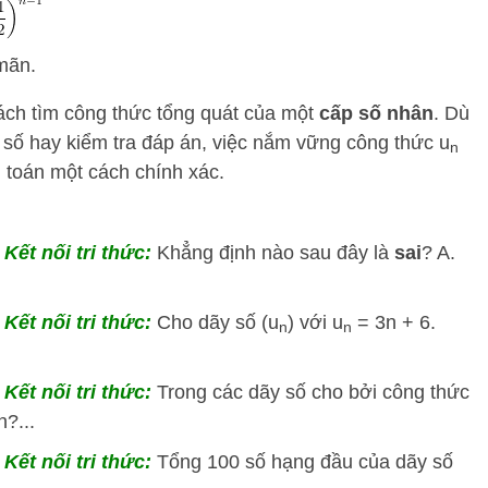
 mãn.
ách tìm công thức tổng quát của một
cấp số nhân
. Dù
số hay kiểm tra đáp án, việc nắm vững công thức
u
n
i toán một cách chính xác.
Kết nối tri thức:
Khẳng định nào sau đây là
sai
? A.
Kết nối tri thức:
Cho dãy số (u
) với u
= 3n + 6.
n
n
Kết nối tri thức:
Trong các dãy số cho bởi công thức
n?...
Kết nối tri thức:
Tổng 100 số hạng đầu của dãy số