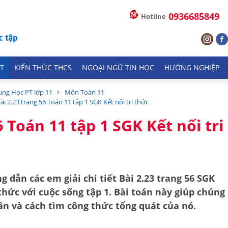
0936685849
Hotline
T
KIẾN THỨC THCS
NGOẠI NGỮ TIN HỌC
HƯỚNG NGHIỆP
ung Học PT lớp 11
Môn Toán 11
bài 2.23 trang 56 Toán 11 tập 1 SGK Kết nối tri thức
6 Toán 11 tập 1 SGK Kết nối tri
g dẫn các em giải chi tiết
Bài 2.23 trang 56 SGK
 thức với cuộc sống tập 1
. Bài toán này giúp chúng
ân
và cách tìm
công thức tổng quát
của nó.