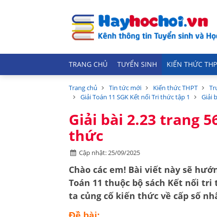
TRANG CHỦ
TUYỂN SINH
KIẾN THỨC THP
Trang chủ
Tin tức mới
Kiến thức THPT
Tr
Giải Toán 11 SGK Kết nối Tri thức tập 1
Giải 
Giải bài 2.23 trang 5
thức
Cập nhật: 25/09/2025
Chào các em! Bài viết này sẽ hướn
Toán 11
thuộc bộ sách
Kết nối tri
ta củng cố kiến thức về
cấp số nh
Đề bài: