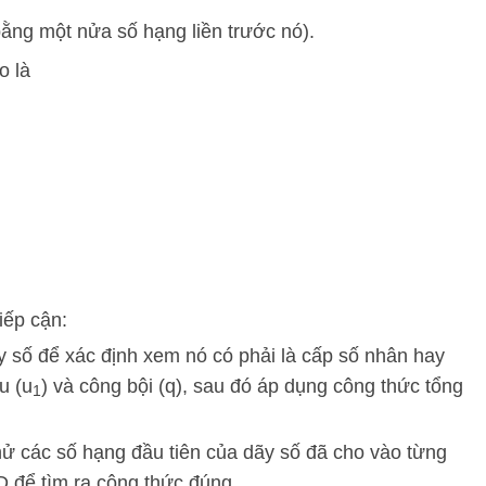
ằng một nửa số hạng liền trước nó).
o là
tiếp cận:
y số để xác định xem nó có phải là cấp số nhân hay
u (
u
) và công bội (
q
), sau đó áp dụng công thức tổng
1
thử các số hạng đầu tiên của dãy số đã cho vào từng
D để tìm ra công thức đúng.