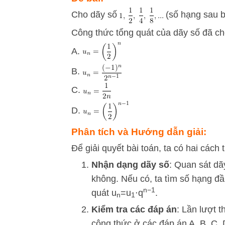
Cho dãy số
(số hạng sau b
Công thức tổng quát của dãy số đã ch
A.
B.
C.
D.
Phân tích và Hướng dẫn giải:
Để giải quyết bài toán, ta có hai cách 
Nhận dạng dãy số
: Quan sát dã
không. Nếu có, ta tìm số hạng đầ
n
−
1
quát
u
=
u
⋅
q
.
n
1
Kiểm tra các đáp án
: Lần lượt 
công thức ở các đáp án A, B, C, 