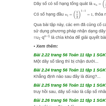
Dãy số có số hạng tổng quát là
Có số hạng đầu
, thỏa
Qua bài tập này, các em đã củng cố c
sử dụng phương pháp nhận dạng dãy 
n
−
1
=
u
⋅
q
là chìa khóa để giải quyết bà
1
•
Xem thêm:
Bài 2.22 trang 56 Toán 11 tập 1 SGK 
Một dãy số tăng thì bị chặn dưới...
Bài 2.24 trang 56 Toán 11 tập 1 SGK 
Khẳng định nào sau đây là đúng?...
Bài 2.25 trang 56 Toán 11 tập 1 SGK 
truy hồi sau, dãy số nào là cấp số nhâ
Bài 2.26 trang 56 Toán 11 tập 1 SGK 