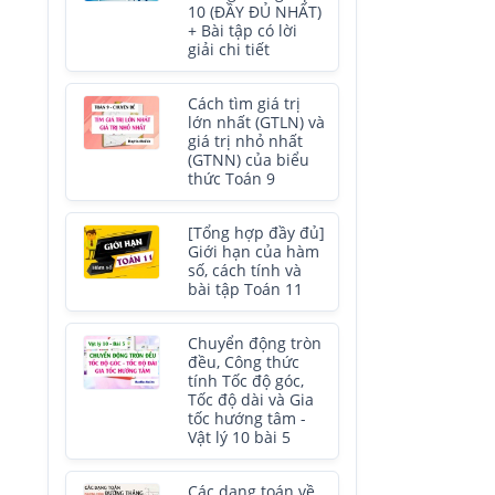
10 (ĐẦY ĐỦ NHẤT)
+ Bài tập có lời
giải chi tiết
Cách tìm giá trị
lớn nhất (GTLN) và
giá trị nhỏ nhất
(GTNN) của biểu
thức Toán 9
[Tổng hợp đầy đủ]
Giới hạn của hàm
số, cách tính và
bài tập Toán 11
Chuyển động tròn
đều, Công thức
tính Tốc độ góc,
Tốc độ dài và Gia
tốc hướng tâm -
Vật lý 10 bài 5
Các dạng toán về