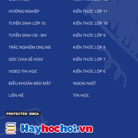
HƯỚNG NGHIỆP
KIẾN THỨC LỚP 11
TUYỂN SINH LỚP 10
KIẾN THỨC LỚP 10
TUYỂN SINH CĐ - ĐH
KIẾN THỨC LỚP 9
TRẮC NGHIỆM ONLINE
KIẾN THỨC LỚP 8
GÓC CHIA SẺ HSSV
KIẾN THỨC LỚP 7
VIDEO TIN HỌC
KIẾN THỨC LỚP 6
ĐIỀU KHOẢN BẢO MẬT
NGOẠI NGỮ
LIÊN HỆ
TIN HỌC