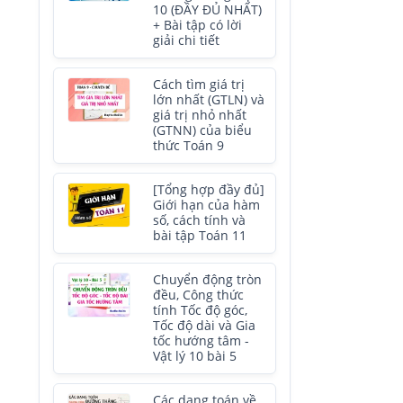
10 (ĐẦY ĐỦ NHẤT)
+ Bài tập có lời
giải chi tiết
Cách tìm giá trị
lớn nhất (GTLN) và
giá trị nhỏ nhất
(GTNN) của biểu
thức Toán 9
[Tổng hợp đầy đủ]
Giới hạn của hàm
số, cách tính và
bài tập Toán 11
Chuyển động tròn
đều, Công thức
tính Tốc độ góc,
Tốc độ dài và Gia
tốc hướng tâm -
Vật lý 10 bài 5
Các dạng toán về