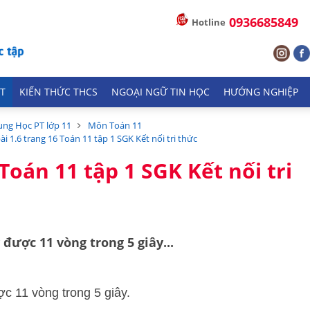
0936685849
Hotline
T
KIẾN THỨC THCS
NGOẠI NGỮ TIN HỌC
HƯỚNG NGHIỆP
ung Học PT lớp 11
Môn Toán 11
bài 1.6 trang 16 Toán 11 tập 1 SGK Kết nối tri thức
 Toán 11 tập 1 SGK Kết nối tri
được 11 vòng trong 5 giây...
c 11 vòng trong 5 giây.