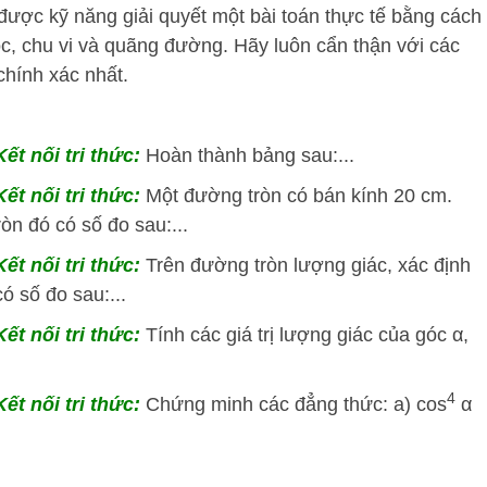
được kỹ năng giải quyết một bài toán thực tế bằng cách
óc, chu vi và quãng đường. Hãy luôn cẩn thận với các
chính xác nhất.
ết nối tri thức:
Hoàn thành bảng sau:...
ết nối tri thức:
Một đường tròn có bán kính 20 cm.
òn đó có số đo sau:...
ết nối tri thức:
Trên đường tròn lượng giác, xác định
ó số đo sau:...
ết nối tri thức:
Tính các giá trị lượng giác của góc α,
4
ết nối tri thức:
Chứng minh các đẳng thức: a) cos
α