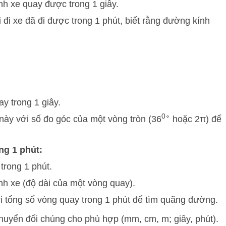
nh xe quay được trong 1 giây.
đi xe đã đi được trong 1 phút, biết rằng đường kính
y trong 1 giây.
0
∘
ày với số đo góc của một vòng tròn (
36
hoặc
2
π
) để
ng 1 phút:
trong 1 phút.
nh xe (độ dài của một vòng quay).
i tổng số vòng quay trong 1 phút để tìm quãng đường.
huyển đổi chúng cho phù hợp (mm, cm, m; giây, phút).