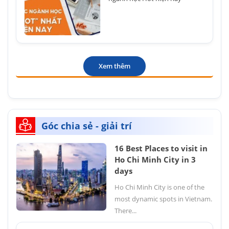
Xem thêm
Góc chia sẻ - giải trí
16 Best Places to visit in
Ho Chi Minh City in 3
days
Ho Chi Minh City is one of the
most dynamic spots in Vietnam.
There...