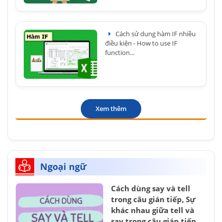
Cách sử dụng hàm IF nhiều
điều kiện - How to use IF
function...
Xem thêm
Ngoại ngữ
Cách dùng say và tell
trong câu gián tiếp, Sự
khác nhau giữa tell và
say trong câu gián tiếp