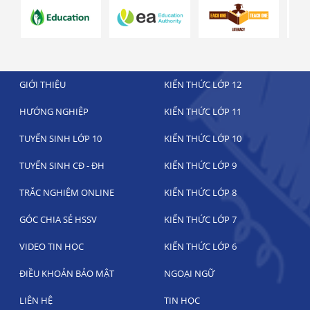
GIỚI THIỆU
KIẾN THỨC LỚP 12
HƯỚNG NGHIỆP
KIẾN THỨC LỚP 11
TUYỂN SINH LỚP 10
KIẾN THỨC LỚP 10
TUYỂN SINH CĐ - ĐH
KIẾN THỨC LỚP 9
TRẮC NGHIỆM ONLINE
KIẾN THỨC LỚP 8
GÓC CHIA SẺ HSSV
KIẾN THỨC LỚP 7
VIDEO TIN HỌC
KIẾN THỨC LỚP 6
ĐIỀU KHOẢN BẢO MẬT
NGOẠI NGỮ
LIÊN HỆ
TIN HỌC