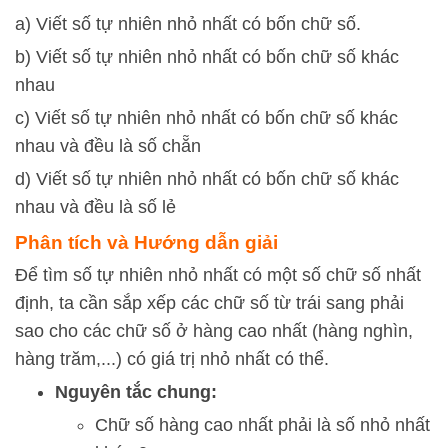
a) Viết số tự nhiên nhỏ nhất có bốn chữ số.
b) Viết số tự nhiên nhỏ nhất có bốn chữ số khác
nhau
c) Viết số tự nhiên nhỏ nhất có bốn chữ số khác
nhau và đều là số chẵn
d) Viết số tự nhiên nhỏ nhất có bốn chữ số khác
nhau và đều là số lẻ
Phân tích và Hướng dẫn giải
Để tìm số tự nhiên nhỏ nhất có một số chữ số nhất
định, ta cần sắp xếp các chữ số từ trái sang phải
sao cho các chữ số ở hàng cao nhất (hàng nghìn,
hàng trăm,...) có giá trị nhỏ nhất có thể.
Nguyên tắc chung:
Chữ số hàng cao nhất phải là số nhỏ nhất