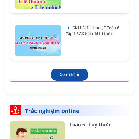
Giải bài 1.1 trang 7 Toán 6
Tập 1 SGK Kết nối tri thức
Xem thêm
Trắc nghiệm online
Toán 6 - Luỹ thừa