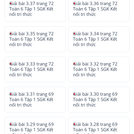
Giải bài 3.37 trang 72
Giải bài 3.36 trang 72
Toán 6 Tập 1 SGK Kết
Toán 6 Tập 1 SGK Kết
nối tri thức
nối tri thức
Giải bài 3.35 trang 72
Giải bài 3.34 trang 72
Toán 6 Tập 1 SGK Kết
Toán 6 Tập 1 SGK Kết
nối tri thức
nối tri thức
Giải bài 3.33 trang 72
Giải bài 3.32 trang 72
Toán 6 Tập 1 SGK Kết
Toán 6 Tập 1 SGK Kết
nối tri thức
nối tri thức
Giải bài 3.31 trang 69
Giải bài 3.30 trang 69
Toán 6 Tập 1 SGK Kết
Toán 6 Tập 1 SGK Kết
nối tri thức
nối tri thức
Giải bài 3.29 trang 69
Giải bài 3.28 trang 69
Toán 6 Tập 1 SGK Kết
Toán 6 Tập 1 SGK Kết