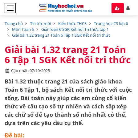
Trang chủ
Tin tức mới
Kiến thức THCS
Trung học CS lớp 6
Môn Toán 6
Giải Toán 6 SGK Kết nối Tri thức tập 1
Giải bài 1.32 trang 21 Toán 6 Tập 1 SGK Kết nối tri thức
Giải bài 1.32 trang 21 Toán
6 Tập 1 SGK Kết nối tri thức
Cập nhật: 07/10/2025
Bài
1.32
thuộc
trang 21
của sách giáo khoa
Toán 6 Tập 1
, bộ sách
Kết nối tri thức với cuộc
sống
. Bài toán này giúp các em củng cố kiến
thức về
cấu tạo số tự nhiên
và cách sắp xếp
các chữ số để tạo thành số nhỏ nhất có thể,
dựa trên các yêu cầu cụ thể.
Đề bài: