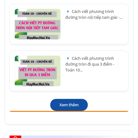
Cách viết phương trình
đường tròn nội tiếp tam giác -...
Cách viết phương trình
đường tròn đi qua 3 điểm -
Toán 10...
Xem thêm