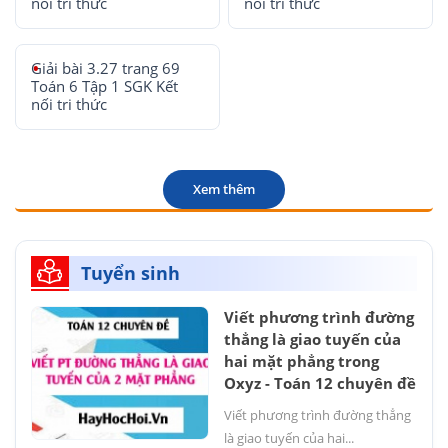
nối tri thức
nối tri thức
Giải bài 3.27 trang 69
Toán 6 Tập 1 SGK Kết
nối tri thức
Xem thêm
Tuyển sinh
Viết phương trình đường
thẳng là giao tuyến của
hai mặt phẳng trong
Oxyz - Toán 12 chuyên đề
Viết phương trình đường thẳng
là giao tuyến của hai...