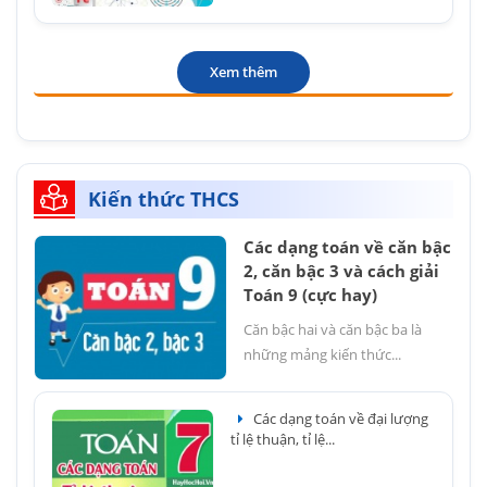
Xem thêm
Kiến thức THCS
Các dạng toán về căn bậc
2, căn bậc 3 và cách giải
Toán 9 (cực hay)
Căn bậc hai và căn bậc ba là
những mảng kiến thức...
Các dạng toán về đại lượng
tỉ lệ thuận, tỉ lệ...