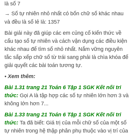
là số 7
→ Số tự nhiên nhỏ nhất có bốn chữ số khác nhau
và đều là số lẻ là: 1357
Bài giải này đã giúp các em củng cố kiến thức về
cấu tạo số tự nhiên và cách vận dụng các điều kiện
khác nhau để tìm số nhỏ nhất. Nắm vững nguyên
tắc sắp xếp chữ số từ trái sang phải là chìa khóa để
giải quyết các bài toán tương tự.
•
Xem thêm:
Bài 1.31 trang 21 Toán 6 Tập 1 SGK Kết nối tri
thức:
Gọi A là tập hợp các số tự nhiên lớn hơn 3 và
không lớn hơn 7...
Bài 1.33 trang 21 Toán 6 Tập 1 SGK Kết nối tri
thức:
Ta đã biết: Giá trị của mỗi chữ số của một số
tự nhiên trong hệ thập phân phụ thuộc vào vị trí của