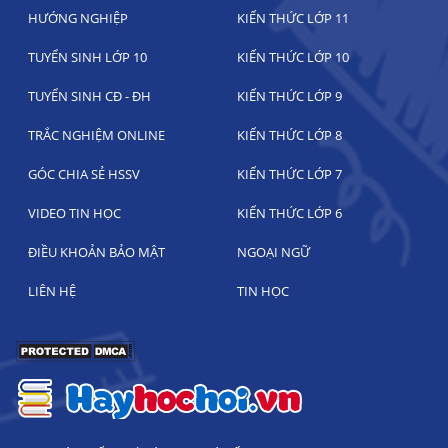
HƯỚNG NGHIỆP
KIẾN THỨC LỚP 11
TUYỂN SINH LỚP 10
KIẾN THỨC LỚP 10
TUYỂN SINH CĐ - ĐH
KIẾN THỨC LỚP 9
TRẮC NGHIỆM ONLINE
KIẾN THỨC LỚP 8
GÓC CHIA SẺ HSSV
KIẾN THỨC LỚP 7
VIDEO TIN HỌC
KIẾN THỨC LỚP 6
ĐIỀU KHOẢN BẢO MẬT
NGOẠI NGỮ
LIÊN HỆ
TIN HỌC