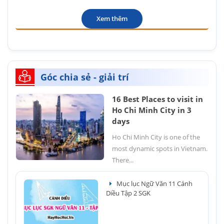
Xem thêm
Góc chia sẻ - giải trí
16 Best Places to visit in
Ho Chi Minh City in 3
days
Ho Chi Minh City is one of the
most dynamic spots in Vietnam.
There...
Mục lục Ngữ Văn 11 Cánh
Diều Tập 2 SGK