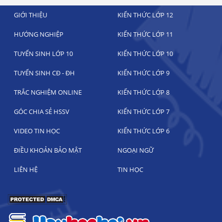
GIỚI THIỆU
KIẾN THỨC LỚP 12
HƯỚNG NGHIỆP
KIẾN THỨC LỚP 11
TUYỂN SINH LỚP 10
KIẾN THỨC LỚP 10
TUYỂN SINH CĐ - ĐH
KIẾN THỨC LỚP 9
TRẮC NGHIỆM ONLINE
KIẾN THỨC LỚP 8
GÓC CHIA SẺ HSSV
KIẾN THỨC LỚP 7
VIDEO TIN HỌC
KIẾN THỨC LỚP 6
ĐIỀU KHOẢN BẢO MẬT
NGOẠI NGỮ
LIÊN HỆ
TIN HỌC