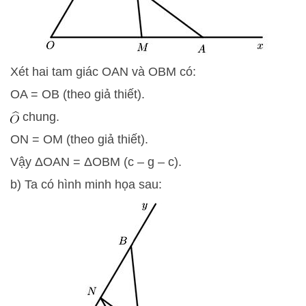
Xét hai tam giác OAN và OBM có:
OA = OB (theo giả thiết).
chung.
ON = OM (theo giả thiết).
Vậy
Δ
O
A
N
=
Δ
O
B
M
(c – g – c).
b) Ta có hình minh họa sau: