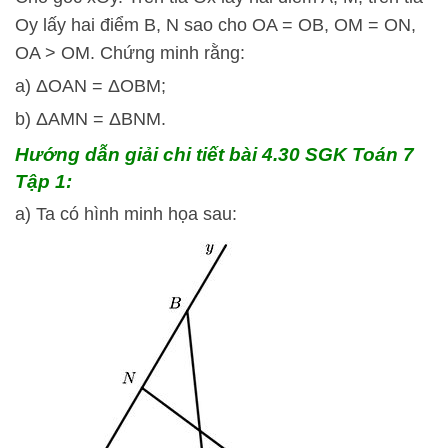
Oy lấy hai điểm B, N sao cho OA = OB, OM = ON,
OA > OM. Chứng minh rằng:
a)
Δ
O
A
N
=
Δ
O
B
M
;
b)
Δ
A
M
N
=
Δ
B
N
M
.
Hướng dẫn giải chi tiết bài 4.30 SGK Toán 7
Tập 1:
a) Ta có hình minh họa sau: