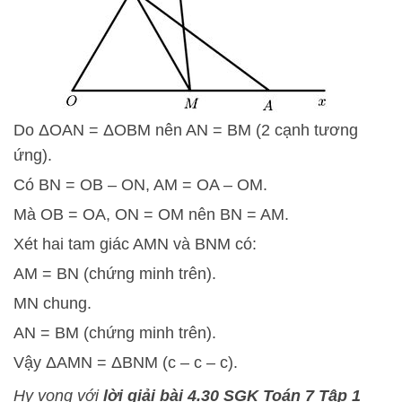
Do
Δ
O
A
N
=
Δ
O
B
M
nên AN = BM (2 cạnh tương
ứng).
Có BN = OB – ON, AM = OA – OM.
Mà OB = OA, ON = OM nên BN = AM.
Xét hai tam giác AMN và BNM có:
AM = BN (chứng minh trên).
MN chung.
AN = BM (chứng minh trên).
Vậy
Δ
A
M
N
=
Δ
B
N
M
(c – c – c).
Hy vọng với
lời giải bài 4.30 SGK Toán 7 Tập 1