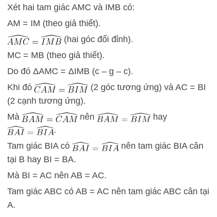
Xét hai tam giác AMC và IMB có:
AM = IM (theo giả thiết).
(hai góc đối đỉnh).
MC = MB (theo giả thiết).
Do đó
Δ
A
M
C
=
Δ
I
M
B
(c – g – c).
Khi đó
(2 góc tương ứng) và AC = BI
(2 cạnh tương ứng).
Mà
nên
hay
.
Tam giác BIA có
nên tam giác BIA cân
tại B hay BI = BA.
Mà BI = AC nên AB = AC.
Tam giác ABC có AB = AC nên tam giác ABC cân tại
A.