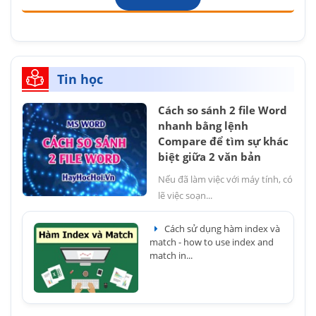
Tin học
Cách so sánh 2 file Word
nhanh bằng lệnh
Compare để tìm sự khác
biệt giữa 2 văn bản
Nếu đã làm việc với máy tính, có
lẽ việc soạn...
Cách sử dụng hàm index và
match - how to use index and
match in...