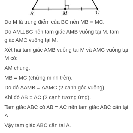
Do M là trung điểm của BC nên MB = MC.
Do
A
M
⊥
B
C
nên tam giác AMB vuông tại M, tam
giác AMC vuông tại M.
Xét hai tam giác AMB vuông tại M và AMC vuông tại
M có:
AM chung.
MB = MC (chứng minh trên).
Do đó
Δ
A
M
B
=
Δ
A
M
C
(2 cạnh góc vuông).
Khi đó AB = AC (2 cạnh tương ứng).
Tam giác ABC có AB = AC nên tam giác ABC cân tại
A.
Vậy tam giác ABC cân tại A.