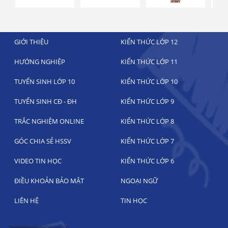
GIỚI THIỆU
KIẾN THỨC LỚP 12
HƯỚNG NGHIỆP
KIẾN THỨC LỚP 11
TUYỂN SINH LỚP 10
KIẾN THỨC LỚP 10
TUYỂN SINH CĐ - ĐH
KIẾN THỨC LỚP 9
TRẮC NGHIỆM ONLINE
KIẾN THỨC LỚP 8
GÓC CHIA SẺ HSSV
KIẾN THỨC LỚP 7
VIDEO TIN HỌC
KIẾN THỨC LỚP 6
ĐIỀU KHOẢN BẢO MẬT
NGOẠI NGỮ
LIÊN HỆ
TIN HỌC