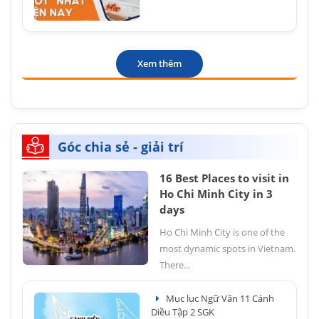
Xem thêm
Góc chia sẻ - giải trí
16 Best Places to visit in
Ho Chi Minh City in 3
days
Ho Chi Minh City is one of the
most dynamic spots in Vietnam.
There...
Mục lục Ngữ Văn 11 Cánh
Diều Tập 2 SGK