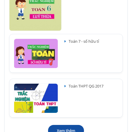
Toán 7 - số hữu tỉ
Toán THPT QG 2017
Xem thêm