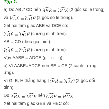
Tập 1:
a) Do AB // CD nên
(2 góc so le trong)
và
(2 góc so le trong).
Xét hai tam giác ABE và DCE có:
(chứng minh trên).
AB = CD (theo giả thiết).
(chứng minh trên).
Vậy
Δ
A
B
E
=
Δ
D
C
E
(g – c – g).
b) Vì
Δ
A
B
E
=
Δ
D
CE
nên BE = CE (2 cạnh tương
ứng).
Vì G, E, H thẳng hàng
(2 góc đối
đỉnh).
Do
nên
Xét hai tam giác GEB và HEC có: