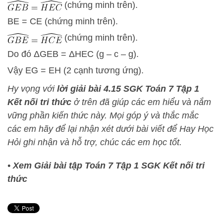
(chứng minh trên).
BE = CE (chứng minh trên).
(chứng minh trên).
Do đó
Δ
G
E
B
=
Δ
H
E
C
(g – c – g).
Vậy EG = EH (2 cạnh tương ứng).
Hy vọng với
lời giải bài 4.15 SGK Toán 7 Tập 1
Kết nối tri thức
ở trên đã giúp các em hiểu và nắm
vững phần kiến thức này
. Mọi góp ý và thắc mắc
các em hãy để lại nhận xét dưới bài viết để
Hay Học
Hỏi
ghi nhận và hỗ trợ, chúc các em học tốt.
•
Xem Giải bài tập Toán 7 Tập 1 SGK Kết nối tri
thức