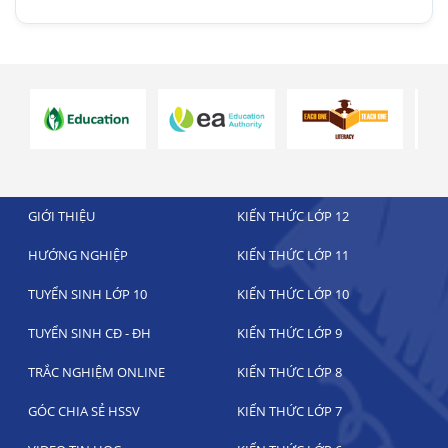
GIỚI THIỆU
KIẾN THỨC LỚP 12
HƯỚNG NGHIỆP
KIẾN THỨC LỚP 11
TUYỂN SINH LỚP 10
KIẾN THỨC LỚP 10
TUYỂN SINH CĐ - ĐH
KIẾN THỨC LỚP 9
TRẮC NGHIỆM ONLINE
KIẾN THỨC LỚP 8
GÓC CHIA SẺ HSSV
KIẾN THỨC LỚP 7