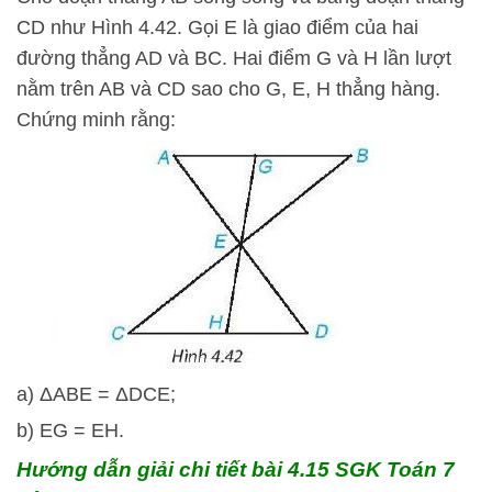
CD như Hình 4.42. Gọi E là giao điểm của hai
đường thẳng AD và BC. Hai điểm G và H lần lượt
nằm trên AB và CD sao cho G, E, H thẳng hàng.
Chứng minh rằng:
a)
Δ
A
B
E
=
Δ
D
C
E
;
b) EG = EH.
Hướng dẫn giải chi tiết bài 4.15 SGK Toán 7