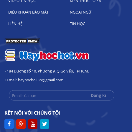
VIDEO TIN HỌC
KIẾN THỨC LỚP 6
ĐIỀU KHOẢN BẢO MẬT
NGOẠI NGỮ
LIÊN HỆ
TIN HỌC
• 184 Đường số 10, Phường 9, Q.Gò Vấp, TPHCM.
• Email: hayhochoi.3h@gmail.com
KẾT NỐI VỚI CHÚNG TÔI