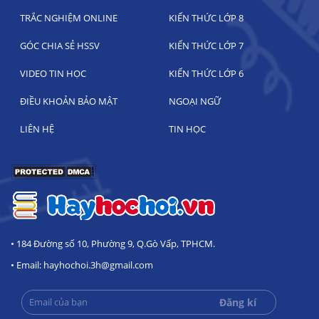
TRẮC NGHIỆM ONLINE
KIẾN THỨC LỚP 8
GÓC CHIA SẺ HSSV
KIẾN THỨC LỚP 7
VIDEO TIN HỌC
KIẾN THỨC LỚP 6
ĐIỀU KHOẢN BẢO MẬT
NGOẠI NGỮ
LIÊN HỆ
TIN HỌC
• 184 Đường số 10, Phường 9, Q.Gò Vấp, TPHCM.
• Email: hayhochoi.3h@gmail.com