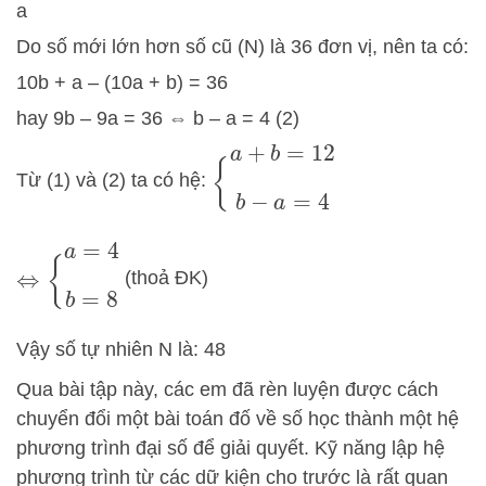
a
Do số mới lớn hơn số cũ (N) là 36 đơn vị, nên ta có:
10b + a – (10a + b) = 36
hay 9b – 9a = 36 ⇔ b – a = 4 (2)
{
a
+
b
=
12
b
−
a
=
4
Từ (1) và (2) ta có hệ:
⇔
{
a
=
4
b
=
8
(thoả ĐK)
Vậy số tự nhiên N là: 48
Qua bài tập này, các em đã rèn luyện được cách
chuyển đổi một bài toán đố về số học thành một hệ
phương trình đại số để giải quyết. Kỹ năng lập hệ
phương trình từ các dữ kiện cho trước là rất quan