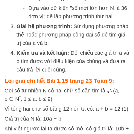
Dựa vào dữ kiện "số mới lớn hơn N là 36
đơn vị" để lập phương trình thứ hai.
Giải hệ phương trình:
Sử dụng phương pháp
thế hoặc phương pháp cộng đại số để tìm giá
trị của
a
và
b
.
Kiểm tra và kết luận:
Đối chiếu các giá trị
a
và
b
tìm được với điều kiện của chúng và đưa ra
câu trả lời cuối cùng.
Lời giải chi tiết Bài 1.15 trang 23 Toán 9:
Gọi số tự nhiên N có hai chữ số cần tìm là
(a,
*
b ∈ N
, 1 ≤ a, b ≤ 9)
Vì tổng hai chữ số bằng 12 nên ta có: a + b = 12 (1)
Giá trị của N là: 10a + b
Khi viết ngược lại ta được số mới có giá trị là: 10b +