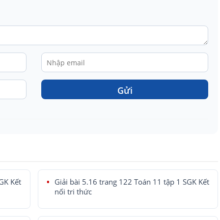
Gửi
SGK Kết
Giải bài 5.16 trang 122 Toán 11 tập 1 SGK Kết
nối tri thức