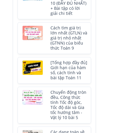
10 (ĐẦY ĐỦ NHẤT)
+ Bài tập có lời
giải chi tiết
Cách tìm giá trị
lớn nhất (GTLN) và
giá trị nhỏ nhất
(GTNN) của biểu
thức Toán 9
[Tổng hợp đầy đủ]
Giới hạn của hàm
số, cách tính và
bài tập Toán 11
Chuyển động tròn
đều, Công thức
tính Tốc độ góc,
Tốc độ dài và Gia
tốc hướng tâm -
Vật lý 10 bài 5
Các dạng toán về