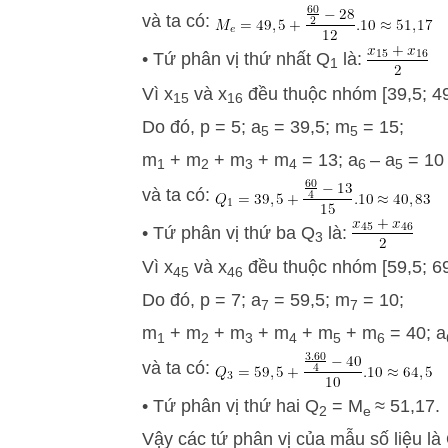
và ta có:
• Tứ phân vị thứ nhất Q
là:
1
Vì x
và x
đều thuộc nhóm [39,5; 4
15
16
Do đó, p = 5; a
= 39,5; m
= 15;
5
5
m
+ m
+ m
+ m
= 13; a
– a
= 10
1
2
3
4
6
5
và ta có:
• Tứ phân vị thứ ba Q
là:
3
Vì x
và x
đều thuộc nhóm [59,5; 6
45
46
Do đó, p = 7; a
= 59,5; m
= 10;
7
7
m
+ m
+ m
+ m
+ m
+ m
= 40; a
1
2
3
4
5
6
và ta có:
• Tứ phân vị thứ hai Q
= M
≈ 51,17.
2
e
Vậy các tứ phân vị của mẫu số liệu là