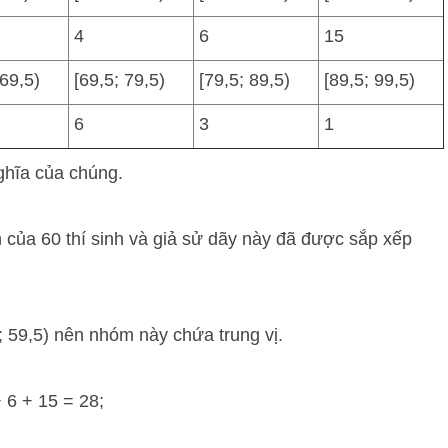
4
6
15
 69,5)
[69,5; 79,5)
[79,5; 89,5)
[89,5; 99,5)
6
3
1
nghĩa của chúng.
 của 60 thí sinh và giả sử dãy này đã được sắp xếp
 59,5) nên nhóm này chứa trung vị.
 6 + 15 = 28;