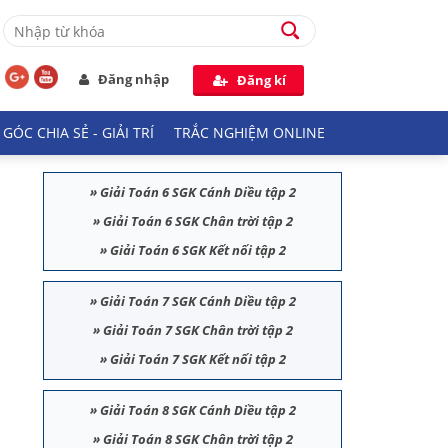
Đăng nhập
Đăng kí
GÓC CHIA SẺ - GIẢI TRÍ
TRẮC NGHIỆM ONLINE
»
Giải Toán 6 SGK Cánh Diều tập 2
»
Giải Toán 6 SGK Chân trời tập 2
»
Giải Toán 6 SGK Kết nối tập 2
»
Giải Toán 7 SGK Cánh Diều tập 2
»
Giải Toán 7 SGK Chân trời tập 2
»
Giải Toán 7 SGK Kết nối tập 2
»
Giải Toán 8 SGK Cánh Diều tập 2
»
Giải Toán 8 SGK Chân trời tập 2