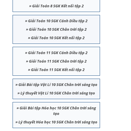
»
Giải Toán 8 SGK Kết nối tập 2
»
Giải Toán 10 SGK Cánh Diều tập 2
»
Giải Toán 10 SGK Chân trời tập 2
»
Giải Toán 10 SGK Kết nối tập 2
»
Giải Toán 11 SGK Cánh Diều tập 2
»
Giải Toán 11 SGK Chân trời tập 2
»
Giải Toán 11 SGK Kết nối tập 2
»
Giải Bài tập Vật Lí 10 SGK Chân trời sáng tạo
»
Lý thuyết Vật Lí 10 SGK Chân trời sáng tạo
»
Giải Bài tập Hóa học 10 SGK Chân trời sáng
tạo
»
Lý thuyết Hóa học 10 SGK Chân trời sáng tạo