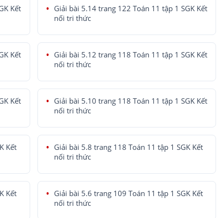
SGK Kết
Giải bài 5.14 trang 122 Toán 11 tập 1 SGK Kết
nối tri thức
SGK Kết
Giải bài 5.12 trang 118 Toán 11 tập 1 SGK Kết
nối tri thức
SGK Kết
Giải bài 5.10 trang 118 Toán 11 tập 1 SGK Kết
nối tri thức
K Kết
Giải bài 5.8 trang 118 Toán 11 tập 1 SGK Kết
nối tri thức
K Kết
Giải bài 5.6 trang 109 Toán 11 tập 1 SGK Kết
nối tri thức