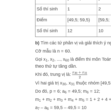
Số thí sinh
1
2
Điểm
[49,5; 59,5)
[59,5;
Số thí sinh
12
10
b)
Tìm các tứ phân vị và giải thích ý 
Cỡ mẫu là n = 60.
Gọi x
, x
, ..., x
là điểm thi môn Toán
1
2
60
theo thứ tự tăng dần.
Khi đó, trung vị là:
Vì hai giá trị x
, x
thuộc nhóm [49,5;
30
31
Do đó, p = 6; a
= 49,5; m
= 12;
6
6
m
+ m
+ m
+ m
+ m
= 1 + 2 + 4 +
1
2
3
4
5
a
– a
= 59,5 – 49,5 = 10
7
6