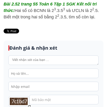
Bài 2.52 trang 55 Toán 6 Tập 1 SGK Kết nối tri
3
3
2
thức:
Hai số có BCNN là 2
.3.5
và ƯCLN là 2
.5.
2
Biết một trong hai số bằng 2
.3.5, tìm số còn lại.
Đánh giá & nhận xét