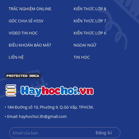
TRẮC NGHIỆM ONLINE
KIẾN THỨC LỚP 8
GÓC CHIA SẺ HSSV
KIẾN THỨC LỚP 7
VIDEO TIN HỌC
KIẾN THỨC LỚP 6
ĐIỀU KHOẢN BẢO MẬT
NGOẠI NGỮ
LIÊN HỆ
TIN HỌC
• 184 Đường số 10, Phường 9, Q.Gò Vấp, TPHCM.
• Email: hayhochoi.3h@gmail.com