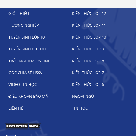
GIỚI THIỆU
KIẾN THỨC LỚP 12
HƯỚNG NGHIỆP
KIẾN THỨC LỚP 11
TUYỂN SINH LỚP 10
KIẾN THỨC LỚP 10
TUYỂN SINH CĐ - ĐH
KIẾN THỨC LỚP 9
TRẮC NGHIỆM ONLINE
KIẾN THỨC LỚP 8
GÓC CHIA SẺ HSSV
KIẾN THỨC LỚP 7
VIDEO TIN HỌC
KIẾN THỨC LỚP 6
ĐIỀU KHOẢN BẢO MẬT
NGOẠI NGỮ
LIÊN HỆ
TIN HỌC