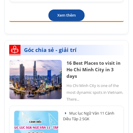
Xem thêm
Góc chia sẻ - giải trí
16 Best Places to visit in
Ho Chi Minh City in 3
days
Ho Chi Minh City is one of the
most dynamic spots in Vietnam.
There...
Mục lục Ngữ Văn 11 Cánh
Diều Tập 2 SGK