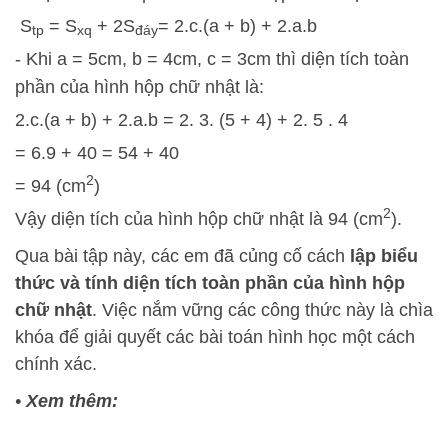
S
= S
+ 2S
= 2.c.(a + b) + 2.a.b
tp
xq
đáy
- Khi a = 5cm, b = 4cm, c = 3cm thì diện tích toàn
phần của hình hộp chữ nhật là:
2.c.(a + b) + 2.a.b = 2. 3. (5 + 4) + 2. 5 . 4
= 6.9 + 40 = 54 + 40
2
= 94 (cm
)
2
Vậy diện tích của hình hộp chữ nhật là 94 (cm
).
Qua bài tập này, các em đã củng cố cách
lập biểu
thức và tính diện tích toàn phần của hình hộp
chữ nhật
. Việc nắm vững các công thức này là chìa
khóa để giải quyết các bài toán hình học một cách
chính xác.
•
Xem thêm: