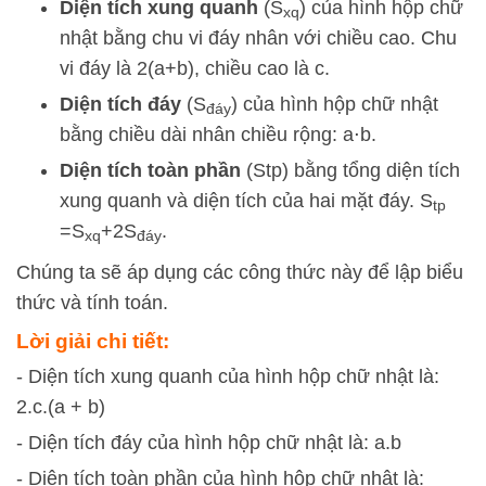
Diện tích xung quanh
(
S
) của hình hộp chữ
x
q
nhật bằng chu vi đáy nhân với chiều cao. Chu
vi đáy là
2
(
a
+
b
)
, chiều cao là
c
.
Diện tích đáy
(
S
) của hình hộp chữ nhật
đá
y
bằng chiều dài nhân chiều rộng:
a
⋅
b
.
Diện tích toàn phần
(
S
tp
) bằng tổng diện tích
xung quanh và diện tích của hai mặt đáy.
S
tp
=
S
+
2
S
.
x
q
đ
á
y
Chúng ta sẽ áp dụng các công thức này để lập biểu
thức và tính toán.
Lời giải chi tiết:
- Diện tích xung quanh của hình hộp chữ nhật là:
2.c.(a + b)
- Diện tích đáy của hình hộp chữ nhật là: a.b
- Diện tích toàn phần của hình hộp chữ nhật là: