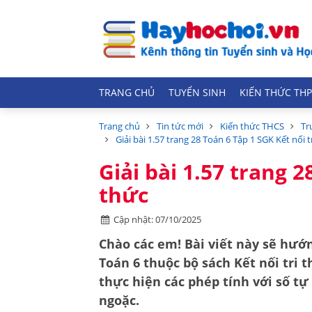
TRANG CHỦ
TUYỂN SINH
KIẾN THỨC THP
Trang chủ
Tin tức mới
Kiến thức THCS
Tr
Giải bài 1.57 trang 28 Toán 6 Tập 1 SGK Kết nối t
Giải bài 1.57 trang 2
thức
Cập nhật: 07/10/2025
Chào các em! Bài viết này sẽ hướn
Toán 6
thuộc bộ sách
Kết nối tri 
thực hiện các phép tính với số tự
ngoặc.