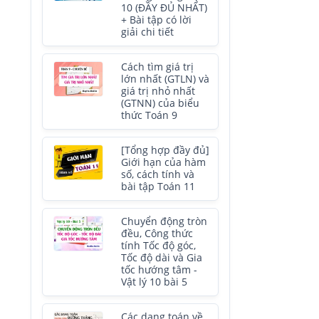
10 (ĐẦY ĐỦ NHẤT)
+ Bài tập có lời
giải chi tiết
Cách tìm giá trị
lớn nhất (GTLN) và
giá trị nhỏ nhất
(GTNN) của biểu
thức Toán 9
[Tổng hợp đầy đủ]
Giới hạn của hàm
số, cách tính và
bài tập Toán 11
Chuyển động tròn
đều, Công thức
tính Tốc độ góc,
Tốc độ dài và Gia
tốc hướng tâm -
Vật lý 10 bài 5
Các dạng toán về