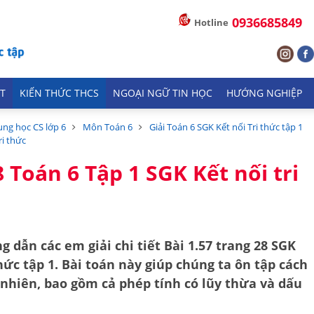
0936685849
Hotline
T
KIẾN THỨC THCS
NGOẠI NGỮ TIN HỌC
HƯỚNG NGHIỆP
ung học CS lớp 6
Môn Toán 6
Giải Toán 6 SGK Kết nối Tri thức tập 1
ri thức
8 Toán 6 Tập 1 SGK Kết nối tri
g dẫn các em giải chi tiết
Bài 1.57 trang 28 SGK
thức tập 1
. Bài toán này giúp chúng ta ôn tập cách
 nhiên
, bao gồm cả phép tính có lũy thừa và dấu