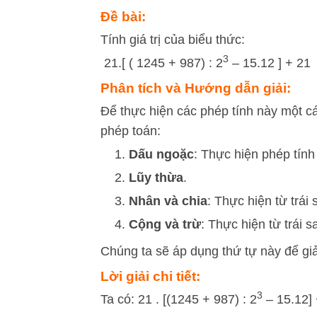
Đề bài:
Tính giá trị của biểu thức:
3
21.[ ( 1245 + 987) : 2
– 15.12 ] + 21
Phân tích và Hướng dẫn giải:
Để thực hiện các phép tính này một c
phép toán:
Dấu ngoặc
: Thực hiện phép tính
Lũy thừa
.
Nhân và chia
: Thực hiện từ trái 
Cộng và trừ
: Thực hiện từ trái s
Chúng ta sẽ áp dụng thứ tự này để giả
Lời giải chi tiết:
3
Ta có: 21 . [(1245 + 987) : 2
– 15.12] 