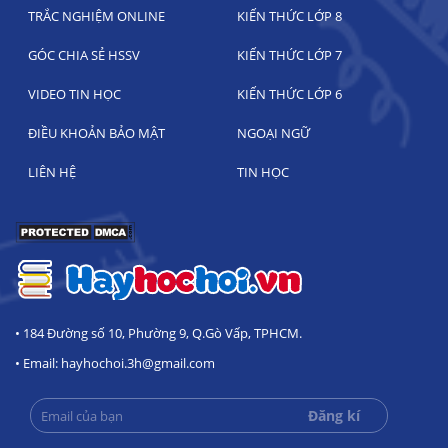
TRẮC NGHIỆM ONLINE
KIẾN THỨC LỚP 8
GÓC CHIA SẺ HSSV
KIẾN THỨC LỚP 7
VIDEO TIN HỌC
KIẾN THỨC LỚP 6
ĐIỀU KHOẢN BẢO MẬT
NGOẠI NGỮ
LIÊN HỆ
TIN HỌC
• 184 Đường số 10, Phường 9, Q.Gò Vấp, TPHCM.
• Email: hayhochoi.3h@gmail.com