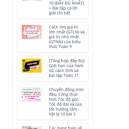
10 (ĐẦY ĐỦ NHẤT)
+ Bài tập có lời
giải chi tiết
Cách tìm giá trị
lớn nhất (GTLN) và
giá trị nhỏ nhất
(GTNN) của biểu
thức Toán 9
[Tổng hợp đầy đủ]
Giới hạn của hàm
số, cách tính và
bài tập Toán 11
Chuyển động tròn
đều, Công thức
tính Tốc độ góc,
Tốc độ dài và Gia
tốc hướng tâm -
Vật lý 10 bài 5
Các dạng toán về