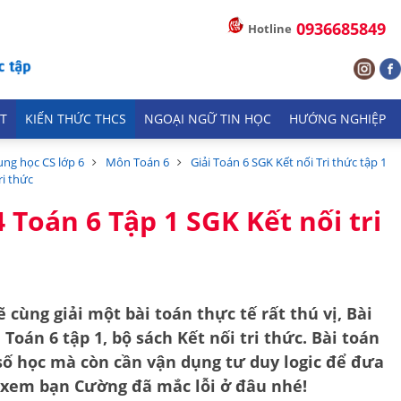
0936685849
Hotline
T
KIẾN THỨC THCS
NGOẠI NGỮ TIN HỌC
HƯỚNG NGHIỆP
ung học CS lớp 6
Môn Toán 6
Giải Toán 6 SGK Kết nối Tri thức tập 1
ri thức
4 Toán 6 Tập 1 SGK Kết nối tri
cùng giải một bài toán thực tế rất thú vị, Bài
 Toán 6 tập 1, bộ sách Kết nối tri thức. Bài toán
số học mà còn cần vận dụng tư duy logic để đưa
g xem bạn Cường đã mắc lỗi ở đâu nhé!