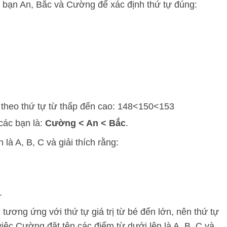
 bạn An, Bắc và Cường để xác định thứ tự đúng:
theo thứ tự từ thấp đến cao:
148
<
150
<
153
các bạn là:
Cường < An < Bắc
.
là A, B, C và giải thích rằng:
.
i tương ứng với thứ tự giá trị từ bé đến lớn, nên thứ tự
iệc Cường đặt tên các điểm từ dưới lên là A, B, C và