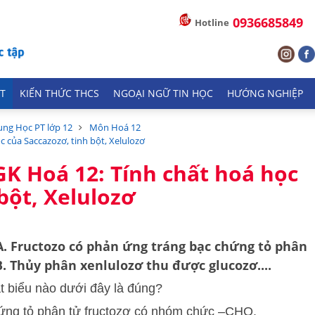
0936685849
Hotline
T
KIẾN THỨC THCS
NGOẠI NGỮ TIN HỌC
HƯỚNG NGHIỆP
ung Học PT lớp 12
Môn Hoá 12
ọc của Saccazozơ, tinh bột, Xelulozơ
SGK Hoá 12: Tính chất hoá học
bột, Xelulozơ
A. Fructozo có phản ứng tráng bạc chứng tỏ phân
. Thủy phân xenlulozơ thu được glucozơ....
 biểu nào dưới đây là đúng?
hứng tỏ phân tử fructozơ có nhóm chức –CHO.