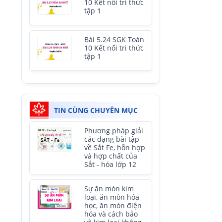
10 Kết nối tri thức
tập 1
Bài 5.24 SGK Toán
10 Kết nối tri thức
tập 1
TIN CÙNG CHUYÊN MỤC
Phương pháp giải
các dạng bài tập
về Sắt Fe, hỗn hợp
và hợp chất của
Sắt - hóa lớp 12
Sự ăn mòn kim
loại, ăn mòn hóa
học, ăn mòn điện
hóa và cách bảo