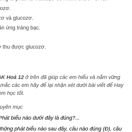
cozơ.
zơ và glucozơ.
ản ứng tráng bạc.
ơ thu được glucozơ.
 SGK Hoá 12
ở trên đã giúp các em hiểu và nắm vững
 mắc các em hãy để lại nhận xét dưới bài viết để
Hay
em học tốt.
huyên mục
Phát biểu nào dưới đây là đúng?...
hững phát biểu nào sau đây, câu nào đúng (Đ), câu