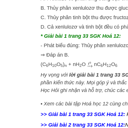
B. Thủy phân xenlulozơ thu được glu
C. Thủy phân tinh bột thu được fructo
D. Cả xenlulozơ và tinh bột đều có ph
* Giải bài 1 trang 33 SGK Hoá 12:
- Phát biểu đúng: Thủy phân xenluloz
⇒ Đáp án B.
(C
H
O
)
+ nH
O
nC
H
O
6
10
5
n
2
6
12
6
Hy vọng với
lời giải bài 1 trang 33
phần kiến thức này
. Mọi góp ý và thắc
Học Hỏi
ghi nhận và hỗ trợ, chúc các 
• Xem các bài tập Hoá học 12 cùng c
>> Giải bài 1 trang 33 SGK Hoá 12:
>> Giải bài 2 trang 33 SGK Hoá 12:
N