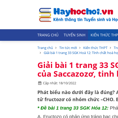
TRANG CHỦ
TUYỂN SINH
KIẾN THỨC THP
Trang chủ
Tin tức mới
Kiến thức THPT
Tr
Giải bài 1 trang 33 SGK Hoá 12: Tính chất hoá h
Giải bài 1 trang 33 
của Saccazozơ, tinh 
Cập nhật: 18/10/2022
Phát biểu nào dưới đây là đúng? 
tử fructozơ có nhóm chức –CHO. B
* Đề bài 1 trang 33 SGK Hóa 12:
Phát
A. Fructozo có phản ứng tráng bạc c