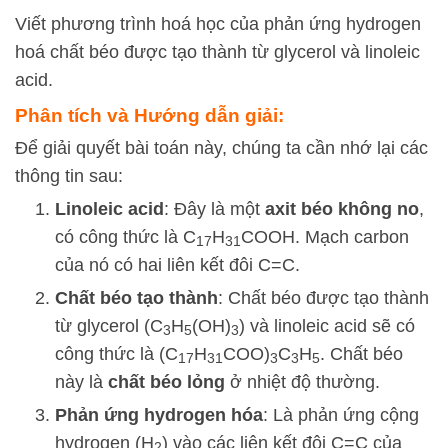
Viết phương trình hoá học của phản ứng hydrogen
hoá chất béo được tạo thành từ glycerol và linoleic
acid.
Phân tích và Hướng dẫn giải:
Để giải quyết bài toán này, chúng ta cần nhớ lại các
thông tin sau:
Linoleic acid
: Đây là một
axit béo không no
,
có công thức là
C
H
COO
H
. Mạch carbon
17
31
của nó có hai liên kết đôi C=C.
Chất béo tạo thành
: Chất béo được tạo thành
từ glycerol (
C
H
(
O
H
)
) và linoleic acid sẽ có
3
5
3
công thức là
(
C
H
COO
)
C
H
. Chất béo
17
31
3
3
5
này là
chất béo lỏng
ở nhiệt độ thường.
Phản ứng hydrogen hóa
: Là phản ứng cộng
hydrogen (
H
) vào các liên kết đôi C=C của
2