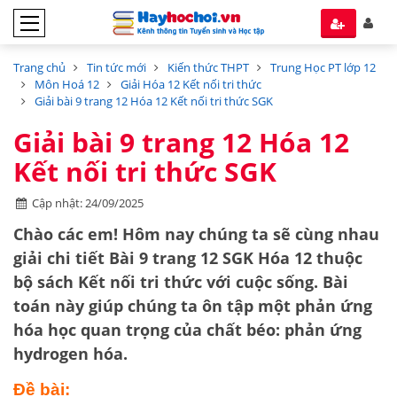
Trang chủ
Tin tức mới
Kiến thức THPT
Trung Học PT lớp 12
Môn Hoá 12
Giải Hóa 12 Kết nối tri thức
Giải bài 9 trang 12 Hóa 12 Kết nối tri thức SGK
Giải bài 9 trang 12 Hóa 12
Kết nối tri thức SGK
Cập nhật: 24/09/2025
Chào các em! Hôm nay chúng ta sẽ cùng nhau
giải chi tiết
Bài 9 trang 12 SGK Hóa 12
thuộc
bộ sách
Kết nối tri thức với cuộc sống
. Bài
toán này giúp chúng ta ôn tập một phản ứng
hóa học quan trọng của chất béo:
phản ứng
hydrogen hóa
.
Đề bài: