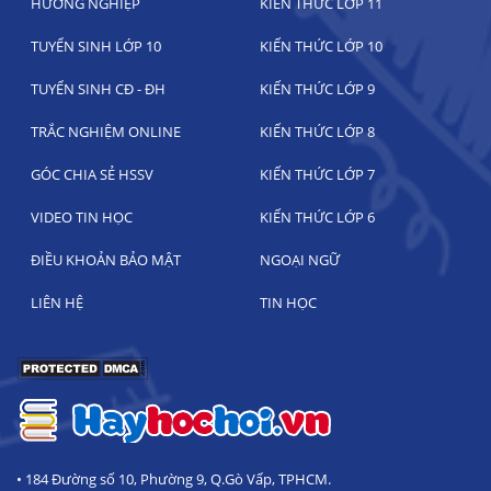
HƯỚNG NGHIỆP
KIẾN THỨC LỚP 11
TUYỂN SINH LỚP 10
KIẾN THỨC LỚP 10
TUYỂN SINH CĐ - ĐH
KIẾN THỨC LỚP 9
TRẮC NGHIỆM ONLINE
KIẾN THỨC LỚP 8
GÓC CHIA SẺ HSSV
KIẾN THỨC LỚP 7
VIDEO TIN HỌC
KIẾN THỨC LỚP 6
ĐIỀU KHOẢN BẢO MẬT
NGOẠI NGỮ
LIÊN HỆ
TIN HỌC
• 184 Đường số 10, Phường 9, Q.Gò Vấp, TPHCM.