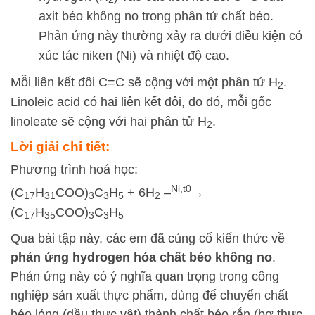
axit béo không no trong phân tử chất béo.
Phản ứng này thường xảy ra dưới điều kiện có
xúc tác niken (Ni) và nhiệt độ cao.
Mỗi liên kết đôi C=C sẽ cộng với một phân tử
H
.
2
Linoleic acid có hai liên kết đôi, do đó, mỗi gốc
linoleate sẽ cộng với hai phân tử
H
.
2
Lời giải chi tiết:
Phương trình hoá học:
Ni
,t
0
(C
H
COO)
C
H
+ 6H
–
→
17
31
3
3
5
2
(C
H
COO)
C
H
17
35
3
3
5
Qua bài tập này, các em đã củng cố kiến thức về
phản ứng hydrogen hóa chất béo không no
.
Phản ứng này có ý nghĩa quan trọng trong công
nghiệp sản xuất thực phẩm, dùng để chuyển chất
béo lỏng (dầu thực vật) thành chất béo rắn (bơ thực