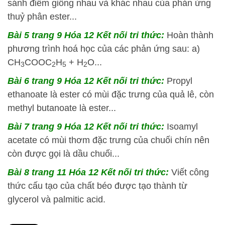
sánh điểm giống nhau và khác nhau của phản ứng
thuỷ phân ester...
Bài 5 trang 9 Hóa 12 Kết nối tri thức:
Hoàn thành
phương trình hoá học của các phản ứng sau: a)
CH
COOC
H
+ H
O...
3
2
5
2
Bài 6 trang 9 Hóa 12 Kết nối tri thức:
Propyl
ethanoate là ester có mùi đặc trưng của quả lê, còn
methyl butanoate là ester...
Bài 7 trang 9 Hóa 12 Kết nối tri thức:
Isoamyl
acetate có mùi thơm đặc trưng của chuối chín nên
còn được gọi là dầu chuối...
Bài 8 trang 11 Hóa 12 Kết nối tri thức:
Viết công
thức cấu tạo của chất béo được tạo thành từ
glycerol và palmitic acid.