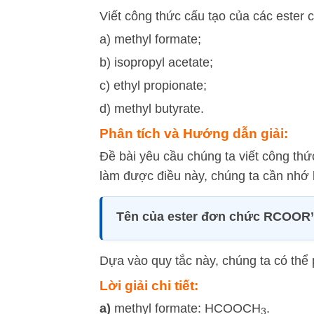
Viết công thức cấu tạo của các ester c
a) methyl formate;
b) isopropyl acetate;
c) ethyl propionate;
d) methyl butyrate.
Phân tích và Hướng dẫn giải:
Đề bài yêu cầu chúng ta viết công thức
làm được điều này, chúng ta cần nhớ l
Tên của ester đơn chức RCOOR’ =
Dựa vào quy tắc này, chúng ta có thể p
Lời giải chi tiết:
a)
methyl formate: HCOOCH
.
3