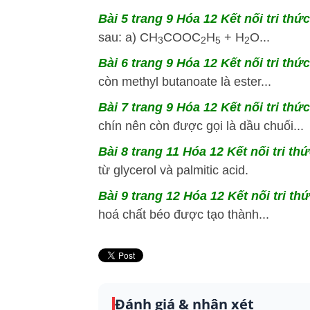
Bài 5 trang 9 Hóa 12 Kết nối tri thứ
sau: a) CH
COOC
H
+ H
O...
3
2
5
2
Bài 6 trang 9 Hóa 12 Kết nối tri thức
còn methyl butanoate là ester...
Bài 7 trang 9 Hóa 12 Kết nối tri thức
chín nên còn được gọi là dầu chuối...
Bài 8 trang 11 Hóa 12 Kết nối tri th
từ glycerol và palmitic acid.
Bài 9 trang 12 Hóa 12 Kết nối tri th
hoá chất béo được tạo thành...
Đánh giá & nhận xét