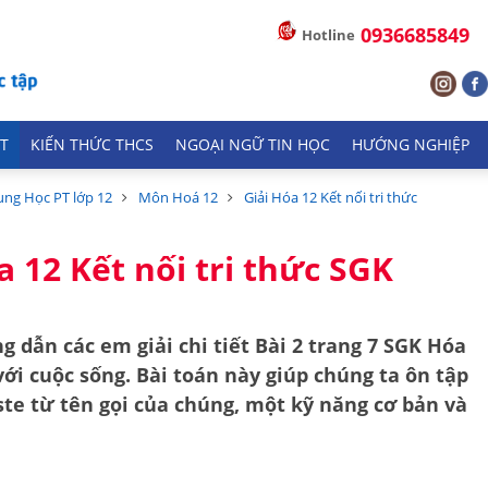
0936685849
Hotline
T
KIẾN THỨC THCS
NGOẠI NGỮ TIN HỌC
HƯỚNG NGHIỆP
ung Học PT lớp 12
Môn Hoá 12
Giải Hóa 12 Kết nối tri thức
a 12 Kết nối tri thức SGK
g dẫn các em giải chi tiết
Bài 2 trang 7 SGK Hóa
với cuộc sống
. Bài toán này giúp chúng ta ôn tập
ste
từ tên gọi của chúng, một kỹ năng cơ bản và