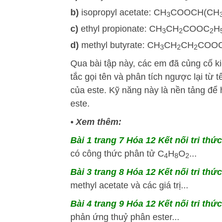
b)
isopropyl acetate: CH
COOCH(CH
3
c)
ethyl propionate: CH
CH
COOC
H
3
2
2
d)
methyl butyrate: CH
CH
CH
COO
3
2
2
Qua bài tập này, các em đã củng cố k
tắc gọi tên và phân tích ngược lại từ
của este. Kỹ năng này là nền tảng để h
este.
•
Xem thêm:
Bài 1 trang 7 Hóa 12 Kết nối tri thứ
có công thức phân tử C
H
O
...
4
8
2
Bài 3 trang 8 Hóa 12 Kết nối tri thứ
methyl acetate và các giá trị...
Bài 4 trang 9 Hóa 12 Kết nối tri thứ
phản ứng thuỷ phân ester...