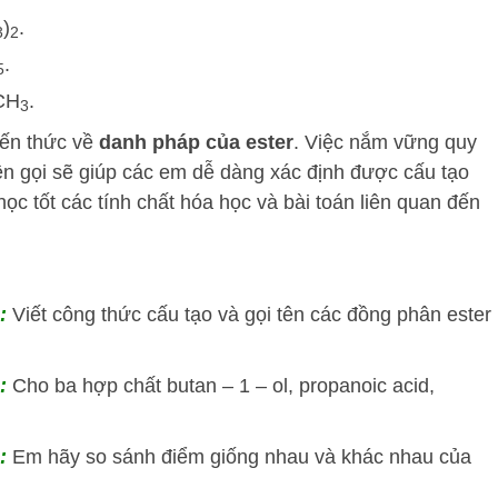
)
.
3
2
.
5
CH
.
3
iến thức về
danh pháp của ester
. Việc nắm vững quy
 tên gọi sẽ giúp các em dễ dàng xác định được cấu tạo
ọc tốt các tính chất hóa học và bài toán liên quan đến
c:
Viết công thức cấu tạo và gọi tên các đồng phân ester
c:
Cho ba hợp chất butan – 1 – ol, propanoic acid,
c:
Em hãy so sánh điểm giống nhau và khác nhau của