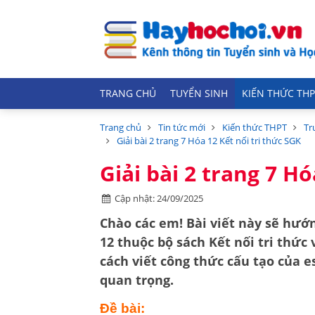
TRANG CHỦ
TUYỂN SINH
KIẾN THỨC THP
Trang chủ
Tin tức mới
Kiến thức THPT
Tr
Giải bài 2 trang 7 Hóa 12 Kết nối tri thức SGK
Giải bài 2 trang 7 Hó
Cập nhật: 24/09/2025
Chào các em! Bài viết này sẽ hướn
12
thuộc bộ sách
Kết nối tri thức 
cách viết
công thức cấu tạo của e
quan trọng.
Đề bài: