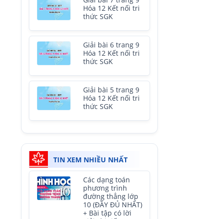
Giải bài 7 trang 9
Hóa 12 Kết nối tri
thức SGK
Giải bài 6 trang 9
Hóa 12 Kết nối tri
thức SGK
Giải bài 5 trang 9
Hóa 12 Kết nối tri
thức SGK
TIN XEM NHIỀU NHẤT
Các dạng toán
phương trình
đường thẳng lớp
10 (ĐẦY ĐỦ NHẤT)
+ Bài tập có lời