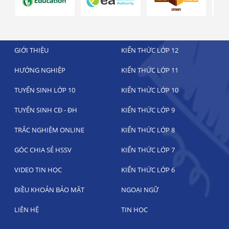
GIỚI THIỆU
KIẾN THỨC LỚP 12
HƯỚNG NGHIỆP
KIẾN THỨC LỚP 11
TUYỂN SINH LỚP 10
KIẾN THỨC LỚP 10
TUYỂN SINH CĐ - ĐH
KIẾN THỨC LỚP 9
TRẮC NGHIỆM ONLINE
KIẾN THỨC LỚP 8
GÓC CHIA SẺ HSSV
KIẾN THỨC LỚP 7
VIDEO TIN HỌC
KIẾN THỨC LỚP 6
ĐIỀU KHOẢN BẢO MẬT
NGOẠI NGỮ
LIÊN HỆ
TIN HỌC