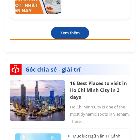
Xem thêm
Góc chia sẻ - giải trí
16 Best Places to visit in
Ho Chi Minh City in 3
days
Ho Chi Minh City is one of the
most dynamic spots in Vietnam.
There...
Mục lục Ngữ Văn 11 Cánh