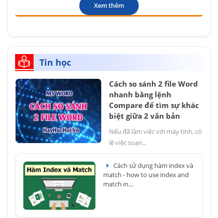
Xem thêm
Tin học
Cách so sánh 2 file Word
nhanh bằng lệnh
Compare để tìm sự khác
biệt giữa 2 văn bản
Nếu đã làm việc với máy tính, có
lẽ việc soạn...
Cách sử dụng hàm index và
match - how to use index and
match in...