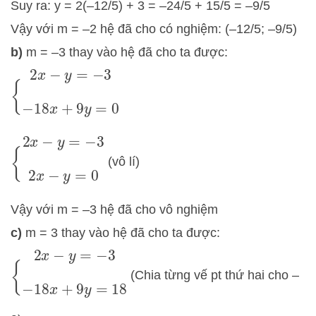
Suy ra: y = 2(–12/5) + 3 = –24/5 + 15/5 = –9/5
Vậy với m = –2 hệ đã cho có nghiệm: (–12/5; –9/5)
b)
m = –3 thay vào hệ đã cho ta được:
{
2
x
−
y
=
−
3
−
18
x
+
9
y
=
0
{
2
x
−
y
=
−
3
2
x
−
y
=
0
(vô lí)
Vậy với m = –3 hệ đã cho vô nghiệm
c)
m = 3 thay vào hệ đã cho ta được:
{
2
x
−
y
=
−
3
−
18
x
+
9
y
=
18
(Chia từng vế pt thứ hai cho –