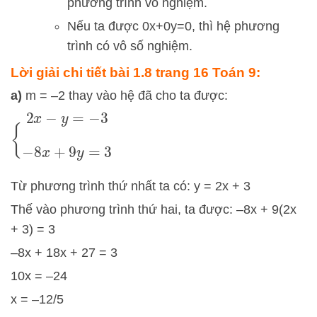
phương trình vô nghiệm.
Nếu ta được
0
x
+
0
y
=
0
, thì hệ phương
trình có vô số nghiệm.
Lời giải chi tiết bài 1.8 trang 16 Toán 9:
a)
m = –2 thay vào hệ đã cho ta được:
{
2
x
−
y
=
−
3
−
8
x
+
9
y
=
3
Từ phương trình thứ nhất ta có: y = 2x + 3
Thế vào phương trình thứ hai, ta được: –8x + 9(2x
+ 3) = 3
–8x + 18x + 27 = 3
10x = –24
x = –12/5