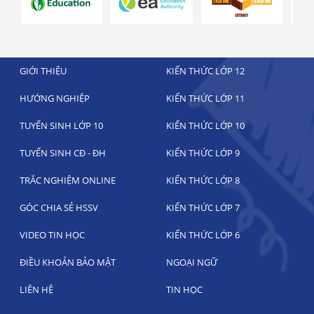
GIỚI THIỆU
KIẾN THỨC LỚP 12
HƯỚNG NGHIỆP
KIẾN THỨC LỚP 11
TUYỂN SINH LỚP 10
KIẾN THỨC LỚP 10
TUYỂN SINH CĐ - ĐH
KIẾN THỨC LỚP 9
TRẮC NGHIỆM ONLINE
KIẾN THỨC LỚP 8
GÓC CHIA SẺ HSSV
KIẾN THỨC LỚP 7
VIDEO TIN HỌC
KIẾN THỨC LỚP 6
ĐIỀU KHOẢN BẢO MẬT
NGOẠI NGỮ
LIÊN HỆ
TIN HỌC