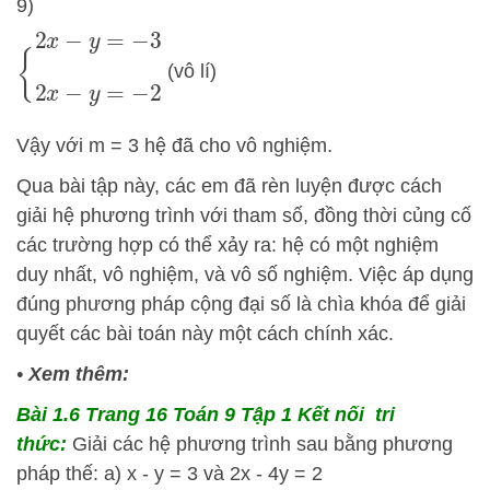
9)
{
2
x
−
y
=
−
3
2
x
−
y
=
−
2
(vô lí)
Vậy với m = 3 hệ đã cho vô nghiệm.
Qua bài tập này, các em đã rèn luyện được cách
giải hệ phương trình với tham số, đồng thời củng cố
các trường hợp có thể xảy ra: hệ có một nghiệm
duy nhất, vô nghiệm, và vô số nghiệm. Việc áp dụng
đúng phương pháp cộng đại số là chìa khóa để giải
quyết các bài toán này một cách chính xác.
•
Xem thêm:
Bài 1.6 Trang 16 Toán 9 Tập 1 Kết nối tri
thức:
Giải các hệ phương trình sau bằng phương
pháp thế: a) x - y = 3 và 2x - 4y = 2