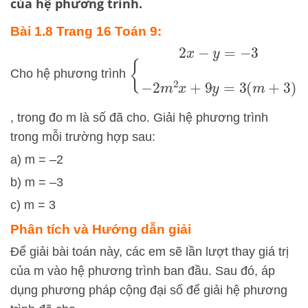
của hệ phương trình.
Bài 1.8 Trang 16 Toán 9:
{
2
x
−
y
=
−
3
−
2
m
2
x
+
9
y
=
3
(
m
+
Cho hệ phương trình
, trong đo m là số đã cho. Giải hệ phương trình
trong mỗi trường hợp sau:
a) m = –2
b) m = –3
c) m = 3
Phân tích và Hướng dẫn giải
Để giải bài toán này, các em sẽ lần lượt thay giá trị
của
m
vào hệ phương trình ban đầu. Sau đó, áp
dụng phương pháp cộng đại số để giải hệ phương