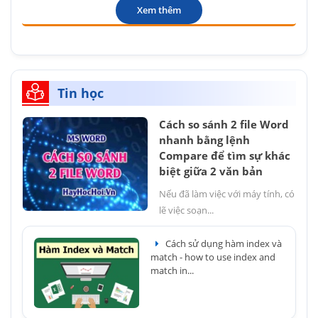
Xem thêm
Tin học
Cách so sánh 2 file Word
nhanh bằng lệnh
Compare để tìm sự khác
biệt giữa 2 văn bản
Nếu đã làm việc với máy tính, có
lẽ việc soạn...
Cách sử dụng hàm index và
match - how to use index and
match in...