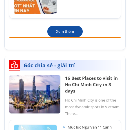
Xem thêm
Góc chia sẻ - giải trí
16 Best Places to visit in
Ho Chi Minh City in 3
days
Ho Chi Minh City is one of the
most dynamic spots in Vietnam.
There...
Mục lục Ngữ Văn 11 Cánh