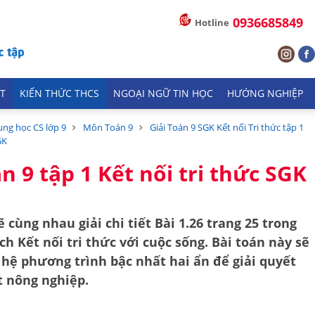
0936685849
Hotline
T
KIẾN THỨC THCS
NGOẠI NGỮ TIN HỌC
HƯỚNG NGHIỆP
ung học CS lớp 9
Môn Toán 9
Giải Toán 9 SGK Kết nối Tri thức tập 1
GK
n 9 tập 1 Kết nối tri thức SGK
 cùng nhau giải chi tiết
Bài 1.26 trang 25
trong
ách
Kết nối tri thức với cuộc sống
. Bài toán này sẽ
ề
hệ phương trình bậc nhất hai ẩn
để giải quyết
t nông nghiệp.