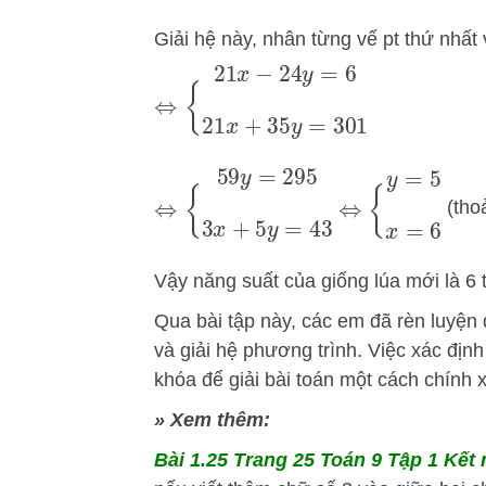
Giải hệ này, nhân từng vế pt thứ nhất v
⇔
{
21
x
−
24
y
=
6
21
x
+
35
y
=
301
⇔
{
59
y
=
295
3
x
+
5
y
=
43
⇔
{
y
=
5
x
=
6
(tho
Vậy năng suất của giống lúa mới là 6 t
Qua bài tập này, các em đã rèn luyện
và giải hệ phương trình. Việc xác địn
khóa để giải bài toán một cách chính 
» Xem thêm:
Bài 1.25 Trang 25 Toán 9 Tập 1 Kết 