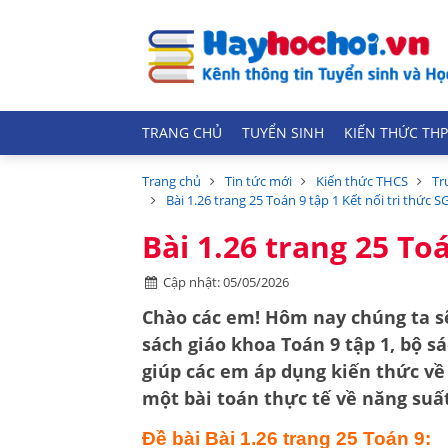
TRANG CHỦ
TUYỂN SINH
KIẾN THỨC THP
Trang chủ
Tin tức mới
Kiến thức THCS
Tr
Bài 1.26 trang 25 Toán 9 tập 1 Kết nối tri thức S
Bài 1.26 trang 25 Toá
Cập nhật: 05/05/2026
Chào các em! Hôm nay chúng ta sẽ
sách giáo khoa Toán 9 tập 1, bộ s
giúp các em áp dụng kiến thức v
một bài toán thực tế về năng suấ
Đề bài Bài 1.26 trang 25 Toán 9: