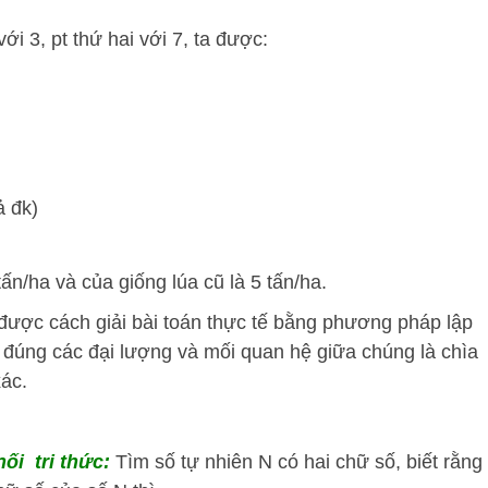
ới 3, pt thứ hai với 7, ta được:
ả đk)
ấn/ha và của giống lúa cũ là 5 tấn/ha.
 được cách giải bài toán thực tế bằng phương pháp lập
h đúng các đại lượng và mối quan hệ giữa chúng là chìa
xác.
nối tri thức:
Tìm số tự nhiên N có hai chữ số, biết rằng