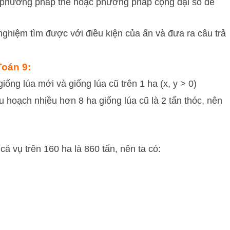
phương pháp thế hoặc phương pháp cộng đại số để
nghiệm tìm được với điều kiện của ẩn và đưa ra câu trả
 Toán 9:
 giống lúa mới và giống lúa cũ trên 1 ha (x, y > 0)
u hoạch nhiều hơn 8 ha giống lúa cũ là 2 tấn thóc, nên
cả vụ trên 160 ha là 860 tấn, nên ta có:
3