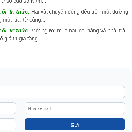
ữ số của số N thì...
nối tri thức:
Hai vật chuyển động đều trên một đường
 một lúc, từ cùng...
nối tri thức:
Một người mua hai loại hàng và phải trả
 giá trị gia tăng...
Gửi