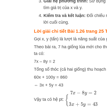
Giải hệ phương trình:
Sử dụng 
tìm giá trị của
x
và
y
.
Kiểm tra và kết luận:
Đối chiếu 
lời cuối cùng.
Lời giải chi tiết Bài 1.26 trang 25
Gọi x, y (tấn) là lượt là năng suất của
Theo bài ra, 7 ha giống lúa mới cho th
ta có:
7x – 8y = 2
Tổng số thóc (cả hai giống) thu hoạch 
60x + 100y = 860
⇔ 3x + 5y = 43
{
7
x
−
8
y
=
2
3
x
+
5
y
=
4
Vậy ta có hệ pt: