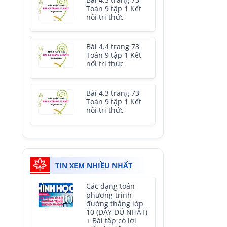
Bài 4.5 trang 73
Toán 9 tập 1 Kết
nối tri thức
Bài 4.4 trang 73
Toán 9 tập 1 Kết
nối tri thức
Bài 4.3 trang 73
Toán 9 tập 1 Kết
nối tri thức
TIN XEM NHIỀU NHẤT
Các dạng toán
phương trình
đường thẳng lớp
10 (ĐẦY ĐỦ NHẤT)
+ Bài tập có lời