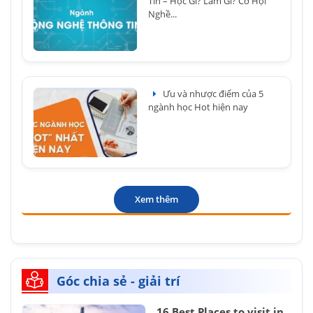
Tin – Học Gì? Làm Gì? Cơ Hội
Nghề...
Ưu và nhược điểm của 5
ngành học Hot hiện nay
Xem thêm
Góc chia sẻ - giải trí
16 Best Places to visit in