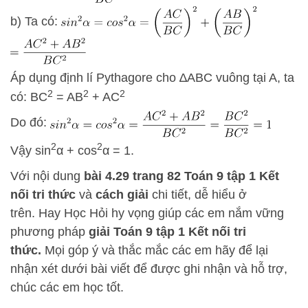
b) Ta có:
Áp dụng định lí Pythagore cho ∆ABC vuông tại A, ta
2
2
2
có: BC
= AB
+ AC
Do đó:
2
2
Vậy sin
α + cos
α = 1.
Với nội dung
bài 4.29
trang 82 Toán 9 tập 1 Kết
nối tri thức
và
cách
giải
chi tiết, dễ hiểu ở
trên.
Hay Học Hỏi
hy vọng giúp các em nắm vững
phương pháp
giải Toán 9 tập 1 Kết nối tri
thức.
Mọi góp ý và thắc mắc các em hãy để lại
nhận xét dưới bài viết để được ghi nhận và hỗ trợ,
chúc các em học tốt.