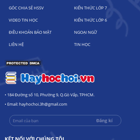
GÓC CHIA SẺ HSSV
KIẾN THỨC LỚP 7
VIDEO TIN HỌC
KIẾN THỨC LỚP 6
ĐIỀU KHOẢN BẢO MẬT
NGOẠI NGỮ
LIÊN HỆ
TIN HỌC
• 184 Đường số 10, Phường 9, Q.Gò Vấp, TPHCM.
• Email: hayhochoi.3h@gmail.com
KẾT NỐI VỚI CHÚNG TÔI