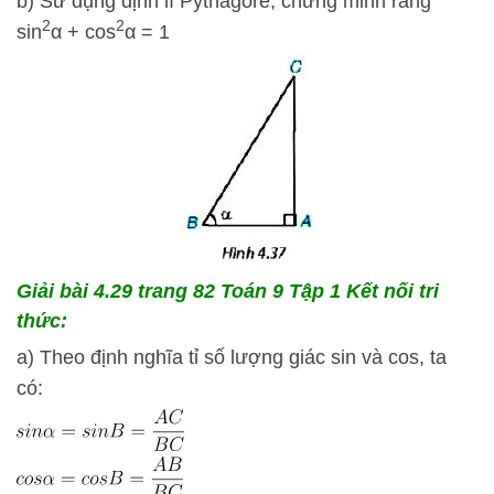
b) Sử dụng định lí Pythagore, chứng minh rằng
2
2
sin
α + cos
α = 1
Giải bài 4.29
trang 82 Toán 9 Tập 1 Kết nối tri
thức:
a) Theo định nghĩa tỉ số lượng giác sin và cos, ta
có: