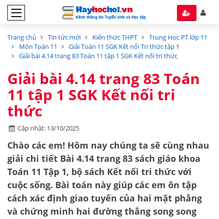
Trang chủ
Tin tức mới
Kiến thức THPT
Trung Học PT lớp 11
Môn Toán 11
Giải Toán 11 SGK Kết nối Tri thức tập 1
Giải bài 4.14 trang 83 Toán 11 tập 1 SGK Kết nối tri thức
Giải bài 4.14 trang 83 Toán
11 tập 1 SGK Kết nối tri
thức
Cập nhật: 13/10/2025
Chào các em! Hôm nay chúng ta sẽ cùng nhau
giải chi tiết
Bài 4.14 trang 83
sách giáo khoa
Toán 11 Tập 1
, bộ sách
Kết nối tri thức với
cuộc sống
. Bài toán này giúp các em ôn tập
cách xác định
giao tuyến của hai mặt phẳng
và chứng minh
hai đường thẳng song song