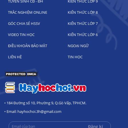
TUYỂN SINH CĐ - ĐH
KIẾN THỨC LỚP 9
TRẮC NGHIỆM ONLINE
KIẾN THỨC LỚP 8
GÓC CHIA SẺ HSSV
KIẾN THỨC LỚP 7
VIDEO TIN HỌC
KIẾN THỨC LỚP 6
ĐIỀU KHOẢN BẢO MẬT
NGOẠI NGỮ
LIÊN HỆ
TIN HỌC
• 184 Đường số 10, Phường 9, Q.Gò Vấp, TPHCM.
• Email: hayhochoi.3h@gmail.com