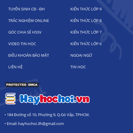
TUYỂN SINH CĐ - ĐH
KIẾN THỨC LỚP 9
TRẮC NGHIỆM ONLINE
KIẾN THỨC LỚP 8
GÓC CHIA SẺ HSSV
KIẾN THỨC LỚP 7
VIDEO TIN HỌC
KIẾN THỨC LỚP 6
ĐIỀU KHOẢN BẢO MẬT
NGOẠI NGỮ
LIÊN HỆ
TIN HỌC
• 184 Đường số 10, Phường 9, Q.Gò Vấp, TPHCM.
• Email: hayhochoi.3h@gmail.com