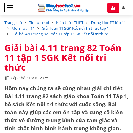
Trang chủ
Tin tức mới
Kiến thức THPT
Trung Học PT lớp 11
Môn Toán 11
Giải Toán 11 SGK Kết nối Tri thức tập 1
Giải bài 4.11 trang 82 Toán 11 tập 1 SGK Kết nối tri thức
Giải bài 4.11 trang 82 Toán
11 tập 1 SGK Kết nối tri
thức
Cập nhật: 13/10/2025
Hôm nay chúng ta sẽ cùng nhau giải chi tiết
Bài 4.11 trang 82
sách giáo khoa
Toán 11 Tập 1
,
bộ sách
Kết nối tri thức với cuộc sống
. Bài
toán này giúp các em ôn tập và củng cố kiến
thức về
đường trung bình của tam giác
và
tính chất hình bình hành
trong không gian.