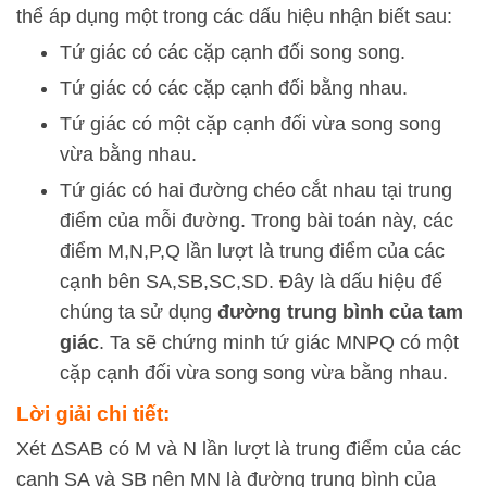
thể áp dụng một trong các dấu hiệu nhận biết sau:
Tứ giác có các cặp cạnh đối song song.
Tứ giác có các cặp cạnh đối bằng nhau.
Tứ giác có một cặp cạnh đối vừa song song
vừa bằng nhau.
Tứ giác có hai đường chéo cắt nhau tại trung
điểm của mỗi đường. Trong bài toán này, các
điểm
M
,
N
,
P
,
Q
lần lượt là trung điểm của các
cạnh bên
S
A
,
SB
,
SC
,
S
D
. Đây là dấu hiệu để
chúng ta sử dụng
đường trung bình của tam
giác
. Ta sẽ chứng minh tứ giác
MNPQ
có một
cặp cạnh đối vừa song song vừa bằng nhau.
Lời giải chi tiết:
Xét ΔSAB có M và N lần lượt là trung điểm của các
cạnh SA và SB nên MN là đường trung bình của