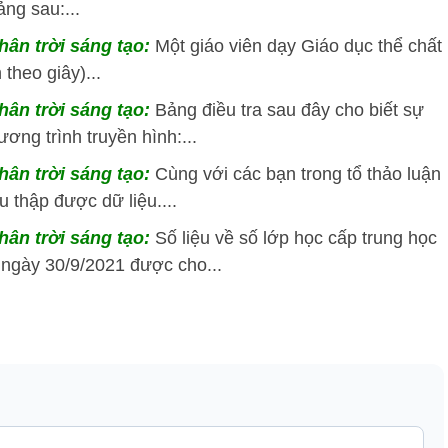
ảng sau:...
hân trời sáng tạo:
Một giáo viên dạy Giáo dục thể chất
theo giây)...
hân trời sáng tạo:
Bảng điều tra sau đây cho biết sự
ương trình truyền hình:...
hân trời sáng tạo:
Cùng với các bạn trong tổ thảo luận
u thập được dữ liệu....
hân trời sáng tạo:
Số liệu về số lớp học cấp trung học
 ngày 30/9/2021 được cho...