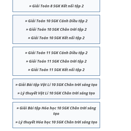
»
Giải Toán 8 SGK Kết nối tập 2
»
Giải Toán 10 SGK Cánh Diều tập 2
»
Giải Toán 10 SGK Chân trời tập 2
»
Giải Toán 10 SGK Kết nối tập 2
»
Giải Toán 11 SGK Cánh Diều tập 2
»
Giải Toán 11 SGK Chân trời tập 2
»
Giải Toán 11 SGK Kết nối tập 2
»
Giải Bài tập Vật Lí 10 SGK Chân trời sáng tạo
»
Lý thuyết Vật Lí 10 SGK Chân trời sáng tạo
»
Giải Bài tập Hóa học 10 SGK Chân trời sáng
tạo
»
Lý thuyết Hóa học 10 SGK Chân trời sáng tạo