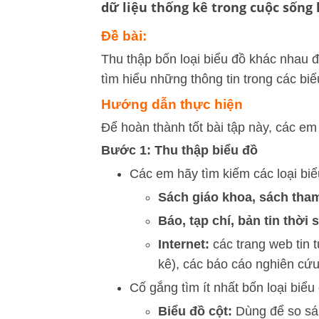
dữ liệu thống kê trong cuộc sống
Đề bài:
Thu thập bốn loại biểu đồ khác nhau 
tìm hiểu những thông tin trong các biể
Hướng dẫn thực hiện
Để hoàn thành tốt bài tập này, các em
Bước 1: Thu thập biểu đồ
Các em hãy tìm kiếm các loại bi
Sách giáo khoa, sách tha
Báo, tạp chí, bản tin thời 
Internet:
các trang web tin 
kê), các báo cáo nghiên cứu
Cố gắng tìm ít nhất bốn loại biể
Biểu đồ cột:
Dùng để so sán