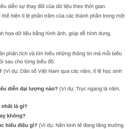
u diễn sự thay đổi của dữ liệu theo thời gian.
thể hiện tỉ lệ phần trăm của các thành phần trong một
 họa dữ liệu bằng hình ảnh, giúp dễ hình dung.
ần phân tích và tìm hiểu những thông tin mà mỗi biểu
hỏi sau cho từng biểu đồ:
?
(Ví dụ: Dân số Việt Nam qua các năm, tỉ lệ học sinh
biểu diễn đại lượng nào?
(Ví dụ: Trục ngang là năm,
nhất là gì?
hay không?
c hiểu điều gì?
(Ví dụ: Nền kinh tế đang tăng trưởng