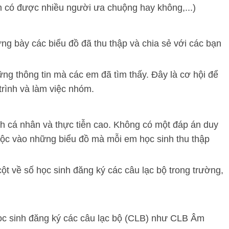
m có được nhiều người ưa chuộng hay không,...)
ưng bày các biểu đồ đã thu thập và chia sẻ với các bạn
ững thông tin mà các em đã tìm thấy. Đây là cơ hội để
trình và làm việc nhóm.
nh cá nhân và thực tiễn cao. Không có một đáp án duy
uộc vào những biểu đồ mà mỗi em học sinh thu thập
t về số học sinh đăng ký các câu lạc bộ trong trường,
c sinh đăng ký các câu lạc bộ (CLB) như CLB Âm