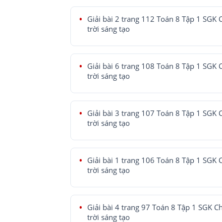
Giải bài 2 trang 112 Toán 8 Tập 1 SGK 
trời sáng tạo
Giải bài 6 trang 108 Toán 8 Tập 1 SGK 
trời sáng tạo
Giải bài 3 trang 107 Toán 8 Tập 1 SGK 
trời sáng tạo
Giải bài 1 trang 106 Toán 8 Tập 1 SGK 
trời sáng tạo
Giải bài 4 trang 97 Toán 8 Tập 1 SGK C
trời sáng tạo