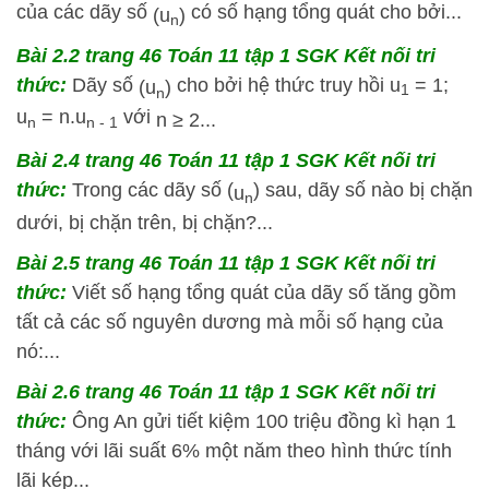
của các dãy số
có số hạng tổng quát cho bởi...
(
u
)
n
Bài 2.2 trang 46 Toán 11 tập 1 SGK Kết nối tri
thức:
Dãy số
cho bởi hệ thức truy hồi u
= 1;
(
u
)
1
n
u
= n.u
với
n
≥
2...
n
n - 1
Bài 2.4 trang 46 Toán 11 tập 1 SGK Kết nối tri
thức:
Trong các dãy số (
) sau, dãy số nào bị chặn
u
n
dưới, bị chặn trên, bị chặn?...
Bài 2.5 trang 46 Toán 11 tập 1 SGK Kết nối tri
thức:
Viết số hạng tổng quát của dãy số tăng gồm
tất cả các số nguyên dương mà mỗi số hạng của
nó:...
Bài 2.6 trang 46 Toán 11 tập 1 SGK Kết nối tri
thức:
Ông An gửi tiết kiệm 100 triệu đồng kì hạn 1
tháng với lãi suất 6% một năm theo hình thức tính
lãi kép...