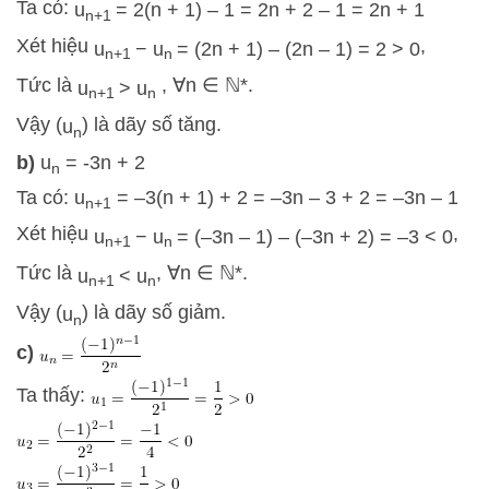
Ta có:
u
=
2
(
n
+
1
)
–
1
=
2
n
+
2
–
1
=
2
n
+
1
n
+
1
Xét hiệu
,
u
−
u
=
(
2
n
+
1
)
–
(
2
n
–
1
)
=
2
>
0
n
+
1
n
Tức là
, ∀n ∈ ℕ*.
u
>
u
n
+
1
n
Vậy (
) là dãy số tăng.
u
n
b)
u
= -3n + 2
n
Ta có: u
=
–
3
(
n
+
1
)
+
2
=
–
3
n
–
3
+
2
=
–
3
n
–
1
n
+
1
Xét hiệu
,
u
−
u
=
(
–
3
n
–
1
)
–
(
–
3
n
+
2
)
=
–
3
<
0
n
+
1
n
Tức là
­, ∀n ∈ ℕ*.
u
<
u
n
+
1
n
Vậy (
) là dãy số giảm.
u
n
c)
Ta thấy: