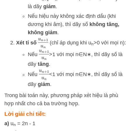
là dãy
giảm
.
Nếu hiệu này không xác định dấu (khi
dương khi âm), thì dãy số
không tăng,
không giảm
.
Xét tỉ số
(chỉ áp dụng khi
u
>
0
với mọi
n
):
n
Nếu
>
1
với mọi
n
∈
N
∗
, thì dãy số là
dãy
tăng
.
Nếu
<
1
với mọi
n
∈
N
∗
, thì dãy số là
dãy
giảm
.
Trong bài toán này, phương pháp xét hiệu là phù
hợp nhất cho cả ba trường hợp.
Lời giải chi tiết:
a)
u
= 2n - 1
n