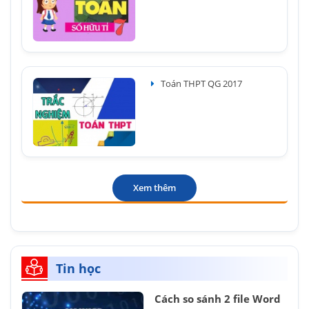
Toán THPT QG 2017
Xem thêm
Tin học
Cách so sánh 2 file Word