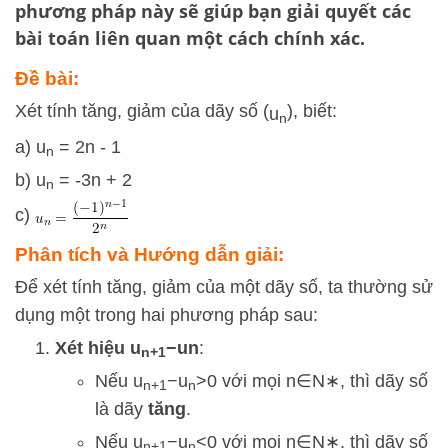
phương pháp này sẽ giúp bạn giải quyết các
bài toán liên quan một cách chính xác.
Đề bài:
Xét tính tăng, giảm của dãy số (
), biết:
u
n
a) u
= 2n - 1
n
b) u
= -3n + 2
n
c)
Phân tích và Hướng dẫn giải:
Để xét tính tăng, giảm của một dãy số, ta thường sử
dụng một trong hai phương pháp sau:
Xét hiệu
u
−
u
n
:
n
+
1
Nếu
u
−
u
>
0
với mọi
n
∈
N
∗
, thì dãy số
n
+
1
n
là dãy
tăng
.
Nếu
u
−
u
<
0
với mọi
n
∈
N
∗
, thì dãy số
n
+
1
n