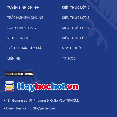
TUYỂN SINH CĐ - ĐH
KIẾN THỨC LỚP 9
TRẮC NGHIỆM ONLINE
KIẾN THỨC LỚP 8
GÓC CHIA SẺ HSSV
KIẾN THỨC LỚP 7
VIDEO TIN HỌC
KIẾN THỨC LỚP 6
ĐIỀU KHOẢN BẢO MẬT
NGOẠI NGỮ
LIÊN HỆ
TIN HỌC
• 184 Đường số 10, Phường 9, Q.Gò Vấp, TPHCM.
• Email: hayhochoi.3h@gmail.com