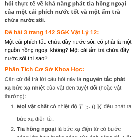
hỏi thực tế về khả năng phát tia hồng ngoại
của một cái phích nước tốt và một ấm trà
chứa nước sôi.
Đề bài 3 trang 142 SGK Vật Lý 12:
Một cái phích tốt, chứa đầy nước sôi, có phải là một
nguồn hồng ngoại không? Một cái ấm trà chứa đầy
nước sôi thì sao?
Phân Tích Cơ Sở Khoa Học:
Căn cứ để trả lời câu hỏi này là
nguyên tắc phát
xạ bức xạ nhiệt
của vật đen tuyệt đối (hoặc vật
thường):
Mọi vật chất
có nhiệt độ
đều phát ra
T
>
0
K
bức xạ điện từ.
Tia hồng ngoại
là bức xạ điện từ có bước