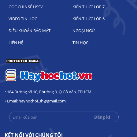
GÓC CHIA SẺ HSSV
KIẾN THỨC LỚP 7
VIDEO TIN HỌC
KIẾN THỨC LỚP 6
ĐIỀU KHOẢN BẢO MẬT
NGOẠI NGỮ
LIÊN HỆ
TIN HỌC
• 184 Đường số 10, Phường 9, Q.Gò Vấp, TPHCM.
• Email: hayhochoi.3h@gmail.com
KẾT NỐI VỚI CHÚNG TÔI