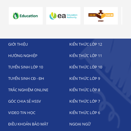
GIỚI THIỆU
KIẾN THỨC LỚP 12
HƯỚNG NGHIỆP
KIẾN THỨC LỚP 11
TUYỂN SINH LỚP 10
KIẾN THỨC LỚP 10
TUYỂN SINH CĐ - ĐH
KIẾN THỨC LỚP 9
TRẮC NGHIỆM ONLINE
KIẾN THỨC LỚP 8
GÓC CHIA SẺ HSSV
KIẾN THỨC LỚP 7
VIDEO TIN HỌC
KIẾN THỨC LỚP 6
ĐIỀU KHOẢN BẢO MẬT
NGOẠI NGỮ