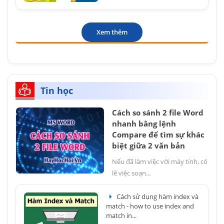
Xem thêm
Tin học
Cách so sánh 2 file Word
nhanh bằng lệnh
Compare để tìm sự khác
biệt giữa 2 văn bản
Nếu đã làm việc với máy tính, có
lẽ việc soạn...
Cách sử dụng hàm index và
match - how to use index and
match in...