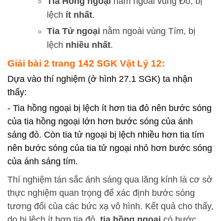
Tia Hồng ngoại
nằm ngoài vùng Đỏ, bị
lệch
ít nhất
.
Tia Tử ngoại
nằm ngoài vùng Tím, bị
lệch
nhiều nhất
.
Giải bài 2 trang 142 SGK Vật Lý 12:
Dựa vào thí nghiệm (ở hình 27.1 SGK) ta nhận
thấy:
- Tia hồng ngoại bị lệch ít hơn tia đỏ nên bước sóng
của tia hồng ngoại lớn hơn bước sóng của ánh
sáng đỏ. Còn tia tử ngoại bị lệch nhiều hơn tia tím
nên bước sóng của tia tử ngoại nhỏ hơn bước sóng
của ánh sáng tím.
Thí nghiệm tán sắc ánh sáng qua lăng kính là cơ sở
thực nghiệm quan trọng để xác định bước sóng
tương đối của các bức xạ vô hình. Kết quả cho thấy,
do bị lệch ít hơn tia đỏ,
tia hồng ngoại
có bước