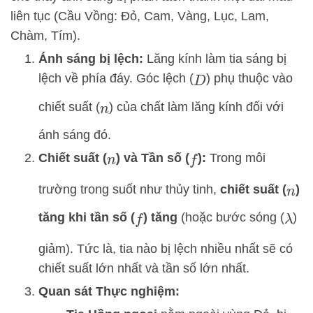
liên tục (Cầu Vồng: Đỏ, Cam, Vàng, Lục, Lam,
Chàm, Tím).
Ánh sáng bị lệch:
Lăng kính làm tia sáng bị
lệch về phía đáy. Góc lệch (
) phụ thuộc vào
D
chiết suất (
) của chất làm lăng kính đối với
n
ánh sáng đó.
Chiết suất (
) và Tần số (
):
Trong môi
n
f
trường trong suốt như thủy tinh,
chiết suất (
)
n
tăng khi tần số (
) tăng
(hoặc bước sóng (
)
f
λ
giảm). Tức là, tia nào bị lệch nhiều nhất sẽ có
chiết suất lớn nhất và tần số lớn nhất.
Quan sát Thực nghiệm: