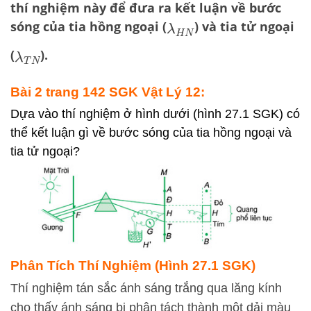
thí nghiệm này để đưa ra kết luận về
bước
sóng
của tia hồng ngoại (
) và tia tử ngoại
λ
H
N
(
).
λ
T
N
Bài 2 trang 142 SGK Vật Lý 12:
Dựa vào thí nghiệm ở hình dưới (hình 27.1 SGK) có
thể kết luận gì về bước sóng của tia hồng ngoại và
tia tử ngoại?
Phân Tích Thí Nghiệm (Hình 27.1 SGK)
Thí nghiệm tán sắc ánh sáng trắng qua lăng kính
cho thấy ánh sáng bị phân tách thành một dải màu