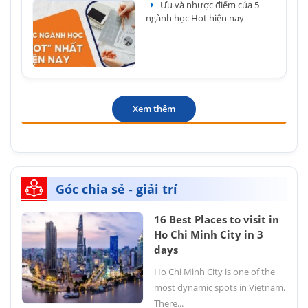
Ưu và nhược điểm của 5
ngành học Hot hiện nay
Xem thêm
Góc chia sẻ - giải trí
16 Best Places to visit in
Ho Chi Minh City in 3
days
Ho Chi Minh City is one of the
most dynamic spots in Vietnam.
There...