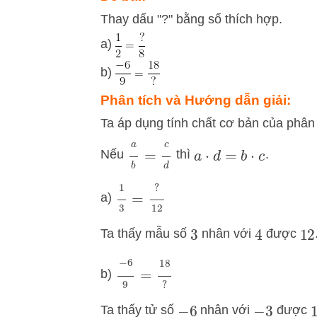
Thay dấu "?" bằng số thích hợp.
a)
b)
Phân tích và Hướng dẫn giải:
Ta áp dụng tính chất cơ bản của phân
a
b
=
c
d
Nếu
thì
.
a
⋅
d
=
b
⋅
c
1
3
=
?
12
a)
Ta thấy mẫu số
nhân với
được
3
4
12
−
6
9
=
18
?
b)
Ta thấy tử số
nhân với
được
−
6
−
3