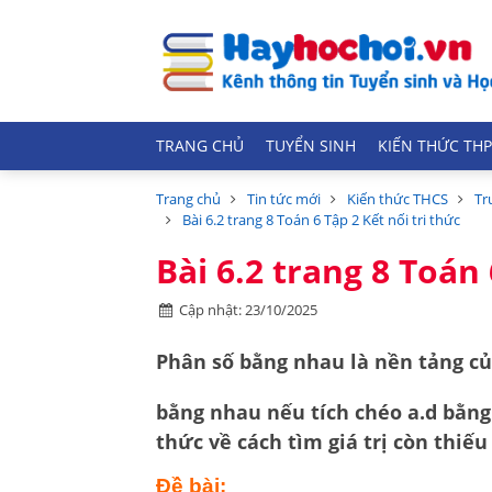
TRANG CHỦ
TUYỂN SINH
KIẾN THỨC THP
Trang chủ
Tin tức mới
Kiến thức THCS
Tr
Bài 6.2 trang 8 Toán 6 Tập 2 Kết nối tri thức
Bài 6.2 trang 8 Toán 
Cập nhật: 23/10/2025
Phân số bằng nhau
là nền tảng củ
bằng nhau nếu tích chéo
a.d
bằng
thức về cách tìm giá trị còn thiế
Đề bài: