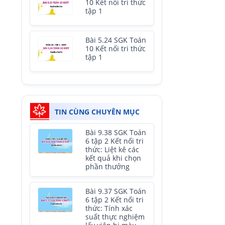
10 Kết nối tri thức
tập 1
Bài 5.24 SGK Toán
10 Kết nối tri thức
tập 1
TIN CÙNG CHUYÊN MỤC
Bài 9.38 SGK Toán
6 tập 2 Kết nối tri
thức: Liệt kê các
kết quả khi chọn
phần thưởng
Bài 9.37 SGK Toán
6 tập 2 Kết nối tri
thức: Tính xác
suất thực nghiệm