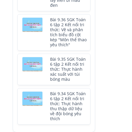
lấy viên bi màu
đen
Bài 9.36 SGK Toán
6 tập 2 Kết nối tri
thức: Vẽ và phân
tích biểu đồ cột
kép "Môn thể thao
yêu thích"
Bài 9.35 SGK Toán
6 tập 2 Kết nối tri
thức: Thực hành
xác suất với túi
bóng màu
Bài 9.34 SGK Toán
6 tập 2 Kết nối tri
thức: Thực hành
thu thập dữ liệu
về đội bóng yêu
thích