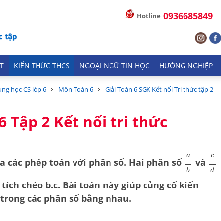
0936685849
Hotline
T
KIẾN THỨC THCS
NGOẠI NGỮ TIN HỌC
HƯỚNG NGHIỆP
ung học CS lớp 6
Môn Toán 6
Giải Toán 6 SGK Kết nối Tri thức tập 2
6 Tập 2 Kết nối tri thức
c
d
a
b
a các phép toán với phân số. Hai phân số
và
 tích chéo
b.c
. Bài toán này giúp củng cố kiến
u trong các phân số bằng nhau.