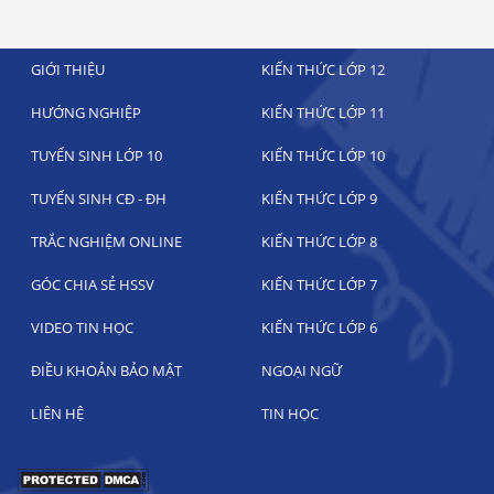
GIỚI THIỆU
KIẾN THỨC LỚP 12
HƯỚNG NGHIỆP
KIẾN THỨC LỚP 11
TUYỂN SINH LỚP 10
KIẾN THỨC LỚP 10
TUYỂN SINH CĐ - ĐH
KIẾN THỨC LỚP 9
TRẮC NGHIỆM ONLINE
KIẾN THỨC LỚP 8
GÓC CHIA SẺ HSSV
KIẾN THỨC LỚP 7
VIDEO TIN HỌC
KIẾN THỨC LỚP 6
ĐIỀU KHOẢN BẢO MẬT
NGOẠI NGỮ
LIÊN HỆ
TIN HỌC