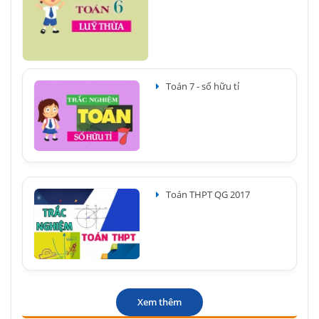
Toán 7 - số hữu tỉ
Toán THPT QG 2017
Xem thêm