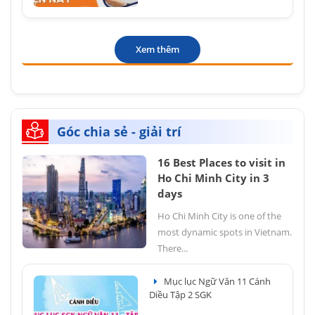
Xem thêm
Góc chia sẻ - giải trí
16 Best Places to visit in
Ho Chi Minh City in 3
days
Ho Chi Minh City is one of the
most dynamic spots in Vietnam.
There...
Mục lục Ngữ Văn 11 Cánh
Diều Tập 2 SGK