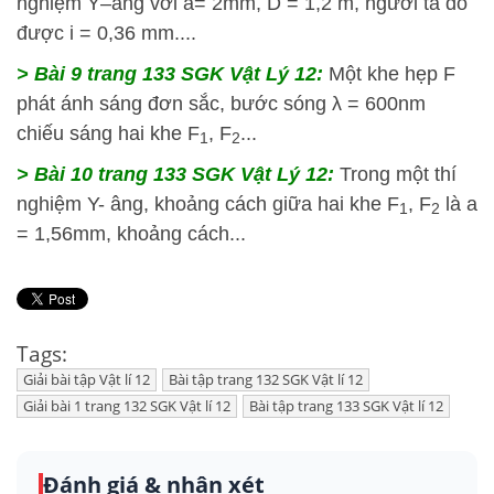
nghiệm Y–âng với a= 2mm, D = 1,2 m, người ta đo
được i = 0,36 mm....
> Bài 9 trang 133 SGK Vật Lý 12:
Một khe hẹp F
phát ánh sáng đơn sắc, bước sóng λ = 600nm
chiếu sáng hai khe F
, F
...
1
2
> Bài 10 trang 133 SGK Vật Lý 12:
Trong một thí
nghiệm Y- âng, khoảng cách giữa hai khe F
, F
là a
1
2
= 1,56mm, khoảng cách...
Tags:
Giải bài tập Vật lí 12
Bài tập trang 132 SGK Vật lí 12
Giải bài 1 trang 132 SGK Vật lí 12
Bài tập trang 133 SGK Vật lí 12
Đánh giá & nhận xét