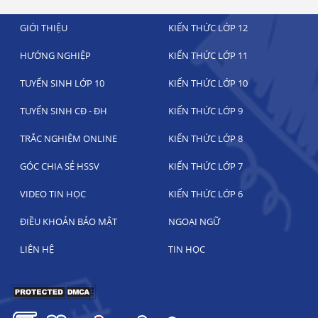
GIỚI THIỆU
KIẾN THỨC LỚP 12
HƯỚNG NGHIỆP
KIẾN THỨC LỚP 11
TUYỂN SINH LỚP 10
KIẾN THỨC LỚP 10
TUYỂN SINH CĐ - ĐH
KIẾN THỨC LỚP 9
TRẮC NGHIỆM ONLINE
KIẾN THỨC LỚP 8
GÓC CHIA SẺ HSSV
KIẾN THỨC LỚP 7
VIDEO TIN HỌC
KIẾN THỨC LỚP 6
ĐIỀU KHOẢN BẢO MẬT
NGOẠI NGỮ
LIÊN HỆ
TIN HỌC