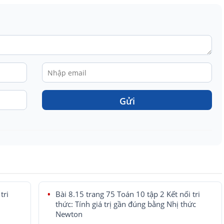
Gửi
tri
Bài 8.15 trang 75 Toán 10 tập 2 Kết nối tri
thức: Tính giá trị gần đúng bằng Nhị thức
Newton