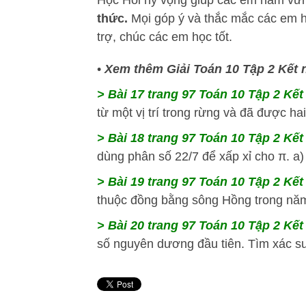
Học Hỏi
hy vọng giúp các em nắm vữ
thức.
Mọi góp ý và thắc mắc các em hã
trợ, chúc các em học tốt.
•
Xem thêm Giải Toán 10 Tập 2 Kết n
> Bài 17 trang 97 Toán 10 Tập 2 Kết 
từ một vị trí trong rừng và đã được hai 
> Bài 18 trang 97 Toán 10 Tập 2 Kết 
dùng phân số 22/7 để xấp xỉ cho π. a) 
> Bài 19 trang 97 Toán 10 Tập 2 Kết 
thuộc đồng bằng sông Hồng trong nă
> Bài 20 trang 97 Toán 10 Tập 2 Kết 
số nguyên dương đầu tiên. Tìm xác su