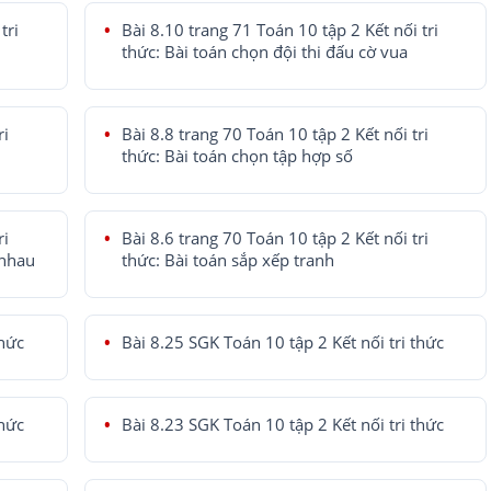
tri
Bài 8.10 trang 71 Toán 10 tập 2 Kết nối tri
thức: Bài toán chọn đội thi đấu cờ vua
ri
Bài 8.8 trang 70 Toán 10 tập 2 Kết nối tri
thức: Bài toán chọn tập hợp số
ri
Bài 8.6 trang 70 Toán 10 tập 2 Kết nối tri
 nhau
thức: Bài toán sắp xếp tranh
thức
Bài 8.25 SGK Toán 10 tập 2 Kết nối tri thức
thức
Bài 8.23 SGK Toán 10 tập 2 Kết nối tri thức