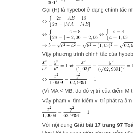
Gọi (H) là hypebol ở dạng chính tắc nh
Vậy phương trình chính tắc của hypebo
(Vì MA < MB, do đó vị trí của điểm M 
Vậy phạm vi tìm kiếm vị trí phát ra âm
Với nội dung
Giải bài 17 trang 97 Toá