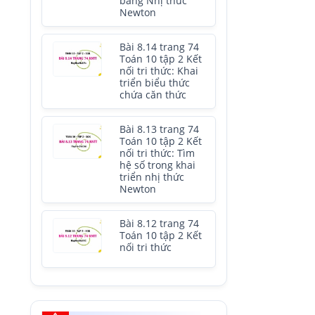
bằng Nhị thức
Newton
Bài 8.14 trang 74
Toán 10 tập 2 Kết
nối tri thức: Khai
triển biểu thức
chứa căn thức
Bài 8.13 trang 74
Toán 10 tập 2 Kết
nối tri thức: Tìm
hệ số trong khai
triển nhị thức
Newton
Bài 8.12 trang 74
Toán 10 tập 2 Kết
nối tri thức