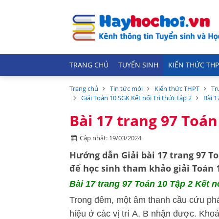
TRANG CHỦ
TUYỂN SINH
KIẾN THỨC THP
Trang chủ
Tin tức mới
Kiến thức THPT
Tr
Giải Toán 10 SGK Kết nối Tri thức tập 2
Bài 1
Bài 17 trang 97 Toán 
Cập nhật: 19/03/2024
Hướng dẫn
Giải bài 17 trang 97 To
để học sinh tham khảo giải Toán 10
Bài 17 trang 97 Toán 10 Tập 2 Kết nố
Trong đêm, một âm thanh cầu cứu phát 
hiệu ở các vị trí A, B nhận được. Khoả