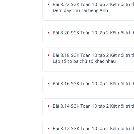
Bài 8.22 SGK Toán 10 tập 2 Kết nối tri t
Đếm dãy chữ cái tiếng Anh
Bài 8.20 SGK Toán 10 tập 2 Kết nối tri 
Bài 8.18 SGK Toán 10 tập 2 Kết nối tri t
Lập số có ba chữ số khác nhau
Bài 8.16 SGK Toán 10 tập 2 Kết nối tri 
Bài 8.14 SGK Toán 10 tập 2 Kết nối tri 
Bài 8.12 SGK Toán 10 tập 2 Kết nối tri 