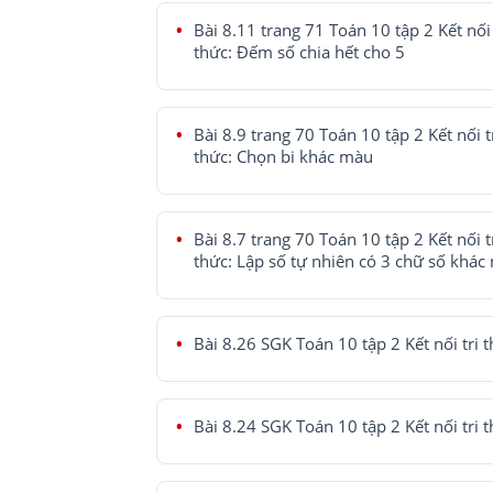
Bài 8.11 trang 71 Toán 10 tập 2 Kết nối 
thức: Đếm số chia hết cho 5
Bài 8.9 trang 70 Toán 10 tập 2 Kết nối t
thức: Chọn bi khác màu
Bài 8.7 trang 70 Toán 10 tập 2 Kết nối t
thức: Lập số tự nhiên có 3 chữ số khác
Bài 8.26 SGK Toán 10 tập 2 Kết nối tri 
Bài 8.24 SGK Toán 10 tập 2 Kết nối tri 