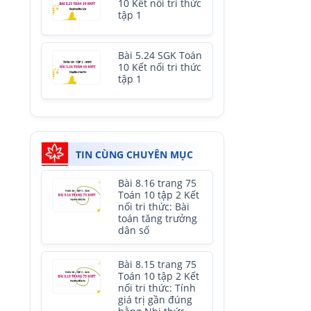
10 Kết nối tri thức
tập 1
Bài 5.24 SGK Toán
10 Kết nối tri thức
tập 1
TIN CÙNG CHUYÊN MỤC
Bài 8.16 trang 75
Toán 10 tập 2 Kết
nối tri thức: Bài
toán tăng trưởng
dân số
Bài 8.15 trang 75
Toán 10 tập 2 Kết
nối tri thức: Tính
giá trị gần đúng