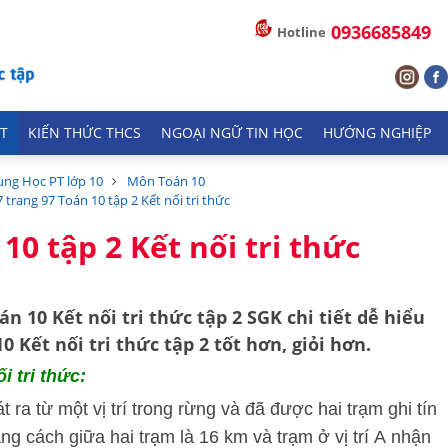
0936685849
Hotline
T
KIẾN THỨC THCS
NGOẠI NGỮ TIN HỌC
HƯỚNG NGHIỆP
ung Học PT lớp 10
Môn Toán 10
7 trang 97 Toán 10 tập 2 Kết nối tri thức
10 tập 2 Kết nối tri thức
án 10 Kết nối tri thức tập 2 SGK
chi tiết dễ hiểu
 Kết nối tri thức tập 2 tốt hơn, giỏi hơn.
i tri thức:
ra từ một vị trí trong rừng và đã được hai trạm ghi tín
ng cách giữa hai trạm là 16 km và trạm ở vị trí A nhận