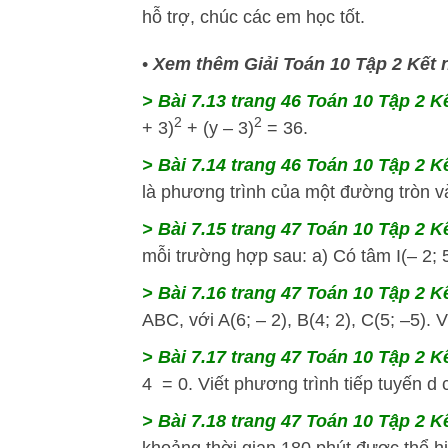
hỗ trợ, chúc các em học tốt.
•
Xem thêm Giải Toán 10 Tập 2 Kết n
> Bài 7.13 trang 46 Toán 10 Tập 2 Kế
2
2
+ 3)
+ (y – 3)
= 36.
> Bài 7.14 trang 46 Toán 10 Tập 2 Kế
là phương trình của một đường tròn và
> Bài 7.15 trang 47 Toán 10 Tập 2 Kế
mỗi trường hợp sau: a) Có tâm I(– 2; 5
> Bài 7.16 trang 47 Toán 10 Tập 2 Kế
ABC, với A(6; – 2), B(4; 2), C(5; –5). 
> Bài 7.17 trang 47 Toán 10 Tập 2 Kế
4 = 0. Viết phương trình tiếp tuyến d c
> Bài 7.18 trang 47 Toán 10 Tập 2 Kế