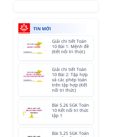
TIN MỚI
Giải chi tiết Toán
10 Bài 1: Mệnh đề
(Kết nối tri thức)
Giải chi tiết Toán
10 Bài 2: Tập hợp
và các phép toán
trên tập hợp (Kết
nối tri thức)
Bài 5.26 SGK Toán
10 Kết nối tri thức
tập 1
Bài 5.25 SGK Toán