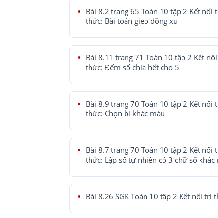
Bài 8.2 trang 65 Toán 10 tập 2 Kết nối t
thức: Bài toán gieo đồng xu
Bài 8.11 trang 71 Toán 10 tập 2 Kết nối 
thức: Đếm số chia hết cho 5
Bài 8.9 trang 70 Toán 10 tập 2 Kết nối t
thức: Chọn bi khác màu
Bài 8.7 trang 70 Toán 10 tập 2 Kết nối t
thức: Lập số tự nhiên có 3 chữ số khác
Bài 8.26 SGK Toán 10 tập 2 Kết nối tri 