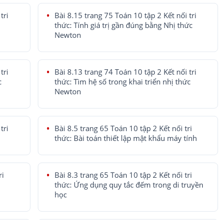
tri
Bài 8.15 trang 75 Toán 10 tập 2 Kết nối tri
thức: Tính giá trị gần đúng bằng Nhị thức
Newton
tri
Bài 8.13 trang 74 Toán 10 tập 2 Kết nối tri
c
thức: Tìm hệ số trong khai triển nhị thức
Newton
tri
Bài 8.5 trang 65 Toán 10 tập 2 Kết nối tri
thức: Bài toán thiết lập mật khẩu máy tính
ri
Bài 8.3 trang 65 Toán 10 tập 2 Kết nối tri
thức: Ứng dụng quy tắc đếm trong di truyền
học