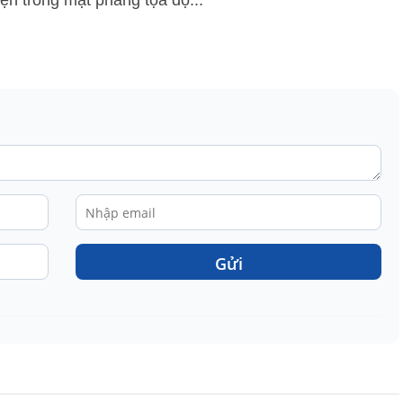
ện trong mặt phẳng tọa độ...
Gửi