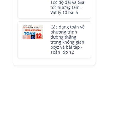
Tốc độ dài và Gia
tốc hướng tâm -
Vật lý 10 bài 5
Các dạng toán về
phương trình
đường thẳng
trong không gian
oxyz và bài tập -
Toán lớp 12