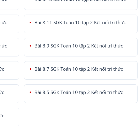
thức
Bài 8.11 SGK Toán 10 tập 2 Kết nối tri thức
thức
Bài 8.9 SGK Toán 10 tập 2 Kết nối tri thức
ức
Bài 8.7 SGK Toán 10 tập 2 Kết nối tri thức
ức
Bài 8.5 SGK Toán 10 tập 2 Kết nối tri thức
ức