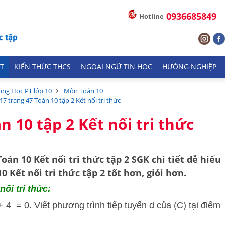
0936685849
Hotline
T
KIẾN THỨC THCS
NGOẠI NGỮ TIN HỌC
HƯỚNG NGHIỆP
ung Học PT lớp 10
Môn Toán 10
.17 trang 47 Toán 10 tập 2 Kết nối tri thức
n 10 tập 2 Kết nối tri thức
Toán 10 Kết nối tri thức tập 2 SGK
chi tiết dễ hiểu
 Kết nối tri thức tập 2 tốt hơn, giỏi hơn.
nối tri thức:
+ 4 = 0. Viết phương trình tiếp tuyến d của (C) tại điểm