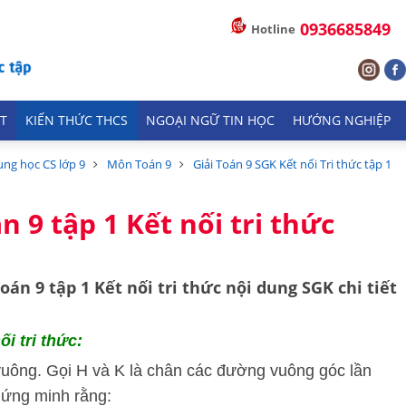
0936685849
Hotline
T
KIẾN THỨC THCS
NGOẠI NGỮ TIN HỌC
HƯỚNG NGHIỆP
ung học CS lớp 9
Môn Toán 9
Giải Toán 9 SGK Kết nối Tri thức tập 1
n 9 tập 1 Kết nối tri thức
Toán 9 tập 1
Kết nối tri thức
nội dung SGK chi tiết
i tri thức:
vuông. Gọi H và K là chân các đường vuông góc lần
hứng minh rằng: