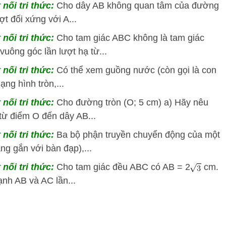
 nối tri thức:
Cho dây AB không quan tâm của đường
ượt đối xứng với A...
 nối tri thức:
Cho tam giác ABC không là tam giác
uông góc lần lượt hạ từ...
 nối tri thức:
Có thể xem guồng nước (còn gọi là con
ng hình tròn,...
 nối tri thức:
Cho đường tròn (O; 5 cm) a) Hãy nêu
từ điểm O đến dây AB...
 nối tri thức:
Ba bộ phận truyền chuyển động của một
ng gắn với bàn đạp),...
 nối tri thức:
Cho tam giác đều ABC có AB = 2
cm.
nh AB và AC lần...