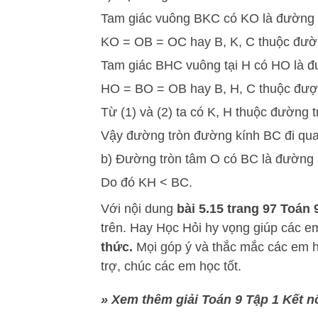
Tam giác vuông BKC có KO là đường 
KO = OB = OC hay B, K, C thuộc đ
Tam giác BHC vuông tại H có HO là đ
HO = BO = OB hay B, H, C thuộc đượ
Từ (1) và (2) ta có K, H thuộc đường
Vậy đường tròn đường kính BC đi qua
b) Đường tròn tâm O có BC là đường 
Do đó KH < BC.
Với nội dung
bài 5.15
trang 97 Toán 9
trên.
Hay Học Hỏi
hy vọng giúp các 
thức.
Mọi góp ý và thắc mắc các em hã
trợ, chúc các em học tốt.
» Xem thêm giải Toán 9 Tập 1 Kết n