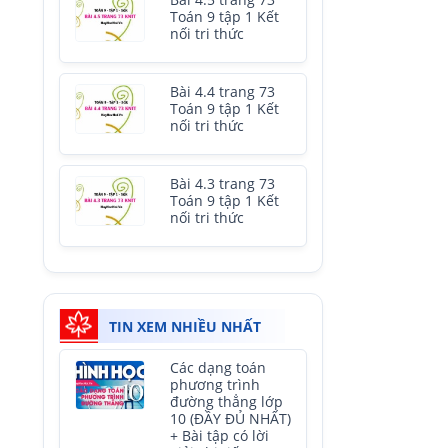
Bài 4.5 trang 73
Toán 9 tập 1 Kết
nối tri thức
Bài 4.4 trang 73
Toán 9 tập 1 Kết
nối tri thức
Bài 4.3 trang 73
Toán 9 tập 1 Kết
nối tri thức
TIN XEM NHIỀU NHẤT
Các dạng toán
phương trình
đường thẳng lớp
10 (ĐẦY ĐỦ NHẤT)
+ Bài tập có lời