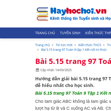
TRANG CHỦ
TUYỂN SINH
KIẾN THỨC THP
Trang chủ
Tin tức mới
Kiến thức THCS
Tr
Bài 5.15 trang 97 Toán 9 tập 1 Kết nối tri thức
Bài 5.15 trang 97 Toá
Cập nhật: 14/03/2025
Hướng dẫn
giải bài 5.15 trang 97 
dễ hiểu nhất cho học sinh.
Bài 5.15
trang 97 Toán 9 Tập 1 Kết nố
Cho tam giác ABC không là tam giác 
lượt hạ từ B và C xuống AC và AB. C