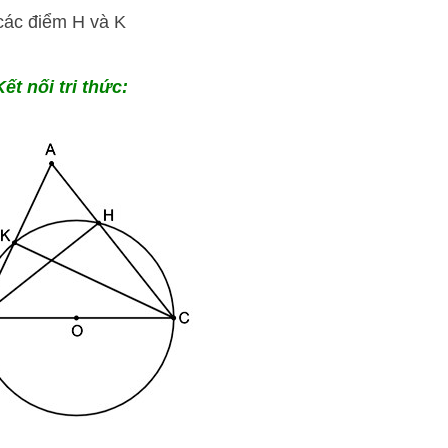
các điểm H và K
ết nối tri thức: