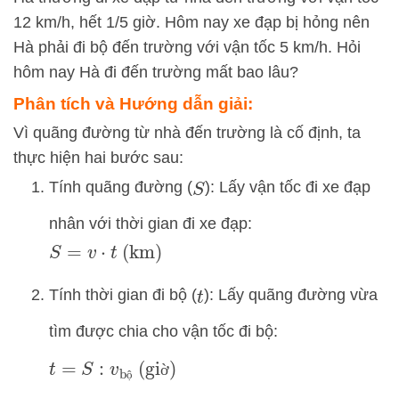
12 km/h, hết 1/5 giờ. Hôm nay xe đạp bị hỏng nên
Hà phải đi bộ đến trường với vận tốc 5 km/h. Hỏi
hôm nay Hà đi đến trường mất bao lâu?
Phân tích và Hướng dẫn giải:
Vì quãng đường từ nhà đến trường là cố định, ta
thực hiện hai bước sau:
Tính quãng đường (
): Lấy vận tốc đi xe đạp
S
nhân với thời gian đi xe đạp:
S
=
v
⋅
t
(km)
Tính thời gian đi bộ (
): Lấy quãng đường vừa
t
tìm được chia cho vận tốc đi bộ:
t
=
S
:
v
bộ
(giờ)
ờ
ộ