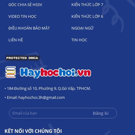
GÓC CHIA SẺ HSSV
KIẾN THỨC LỚP 7
VIDEO TIN HỌC
KIẾN THỨC LỚP 6
ĐIỀU KHOẢN BẢO MẬT
NGOẠI NGỮ
LIÊN HỆ
TIN HỌC
• 184 Đường số 10, Phường 9, Q.Gò Vấp, TPHCM.
• Email: hayhochoi.3h@gmail.com
KẾT NỐI VỚI CHÚNG TÔI