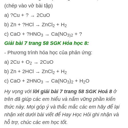
(chép vào vở bài tập)
a) ?Cu + ? → 2CuO
b) Zn + ?HCl → ZnCl
+ H
2
2
c) CaO + ?HNO
→ Ca(NO
+ ?
3
3)2
Giải bài 7 trang 58 SGK Hóa học 8:
- Phương trình hóa học của phản ứng:
a) 2Cu + O
→ 2CuO
2
b) Zn + 2HCl → ZnCl
+ H
2
2
c) CaO + 2HNO
→ Ca(NO
)
+ H
O
3
3
2
2
Hy vọng với
lời giải bài 7 trang 58 SGK Hoá 8
ở
trên đã giúp các em hiểu và nắm vững phần kiến
thức này
. Mọi góp ý và thắc mắc các em hãy để lại
nhận xét dưới bài viết để
Hay Học Hỏi
ghi nhận và
hỗ trợ, chúc các em học tốt.