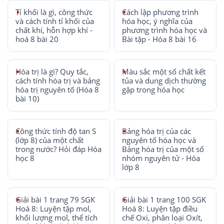
Tỉ khối là gì, công thức
Cách lập phương trình
và cách tính tỉ khối của
hóa học, ý nghĩa của
chất khí, hỗn hợp khí -
phương trình hóa học và
hoá 8 bài 20
Bài tập - Hóa 8 bài 16
Hóa trị là gì? Quy tắc,
Màu sắc một số chất kết
cách tính hóa trị và bảng
tủa và dung dịch thường
hóa trị nguyên tố (Hóa 8
gặp trong hóa học
bài 10)
Công thức tính độ tan S
Bảng hóa trị của các
(lớp 8) của một chất
nguyên tố hóa học và
trong nước? Hỏi đáp Hóa
Bảng hóa trị của một số
học 8
nhóm nguyên tử - Hóa
lớp 8
Giải bài 1 trang 79 SGK
Giải bài 1 trang 100 SGK
Hoá 8: Luyện tập mol,
Hoá 8: Luyện tập điều
khối lượng mol, thể tích
chế Oxi, phân loại Oxít,