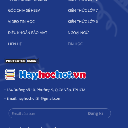
GÓC CHIA SẺ HSSV
KIẾN THỨC LỚP 7
VIDEO TIN HỌC
KIẾN THỨC LỚP 6
ĐIỀU KHOẢN BẢO MẬT
NGOẠI NGỮ
LIÊN HỆ
TIN HỌC
• 184 Đường số 10, Phường 9, Q.Gò Vấp, TPHCM.
• Email: hayhochoi.3h@gmail.com