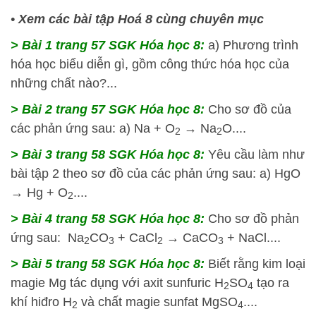
•
Xem các bài tập Hoá 8 cùng chuyên mục
> Bài 1 trang 57 SGK Hóa học 8:
a) Phương trình
hóa học biểu diễn gì, gồm công thức hóa học của
những chất nào?...
> Bài 2 trang 57 SGK Hóa học 8:
Cho sơ đồ của
các phản ứng sau: a) Na + O
→ Na
O....
2
2
> Bài 3 trang 58 SGK Hóa học 8:
Yêu cầu làm như
bài tập 2 theo sơ đồ của các phản ứng sau: a) HgO
→ Hg + O
....
2
> Bài 4 trang 58 SGK Hóa học 8:
Cho sơ đồ phản
ứng sau: Na
CO
+ CaCl
→ CaCO
+ NaCl....
2
3
2
3
> Bài 5 trang 58 SGK Hóa học 8:
Biết rằng kim loại
magie Mg tác dụng với axit sunfuric H
SO
tạo ra
2
4
khí hiđro H
và chất magie sunfat MgSO
....
2
4